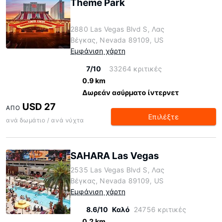
Theme Park
2880 Las Vegas Blvd S, Λας
Βέγκας, Nevada 89109, US
Εμφάνιση χάρτη
7/10
33264 κριτικές
0.9 km
Δωρεάν ασύρματο ίντερνετ
USD 27
ΑΠΌ
Επιλέξτε
ανά δωμάτιο / ανά νύχτα
SAHARA Las Vegas
2535 Las Vegas Blvd S, Λας
Βέγκας, Nevada 89109, US
Εμφάνιση χάρτη
8.6/10
Καλό
24756 κριτικές
0.2 km