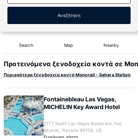
Αναζήτηση
Search
Map
Nearby
Προτεινόμενα ξενοδοχεία κοντά σε Monor
Περισσότερα ξενοδοχεία κοντά Monorail - Sahara Station
Fontainebleau Las Vegas,
MICHELIN Key Award Hotel
2777 South Las Vegas Boulevard, Λας
Βέγκας, Nevada 89109, US
Εμφάνιση χάρτη