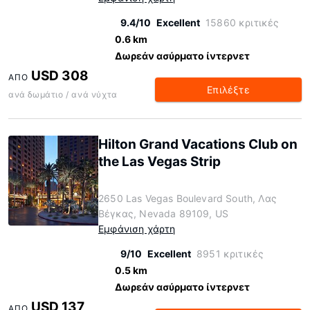
9.4/10
Excellent
15860 κριτικές
0.6 km
Δωρεάν ασύρματο ίντερνετ
USD 308
ΑΠΌ
Επιλέξτε
ανά δωμάτιο / ανά νύχτα
Hilton Grand Vacations Club on
the Las Vegas Strip
2650 Las Vegas Boulevard South, Λας
Βέγκας, Nevada 89109, US
Εμφάνιση χάρτη
9/10
Excellent
8951 κριτικές
0.5 km
Δωρεάν ασύρματο ίντερνετ
USD 137
ΑΠΌ