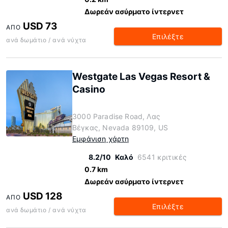
Δωρεάν ασύρματο ίντερνετ
USD 73
ΑΠΌ
Επιλέξτε
ανά δωμάτιο / ανά νύχτα
Westgate Las Vegas Resort &
Casino
3000 Paradise Road, Λας
Βέγκας, Nevada 89109, US
Εμφάνιση χάρτη
8.2/10
Καλό
6541 κριτικές
0.7 km
Δωρεάν ασύρματο ίντερνετ
USD 128
ΑΠΌ
Επιλέξτε
ανά δωμάτιο / ανά νύχτα