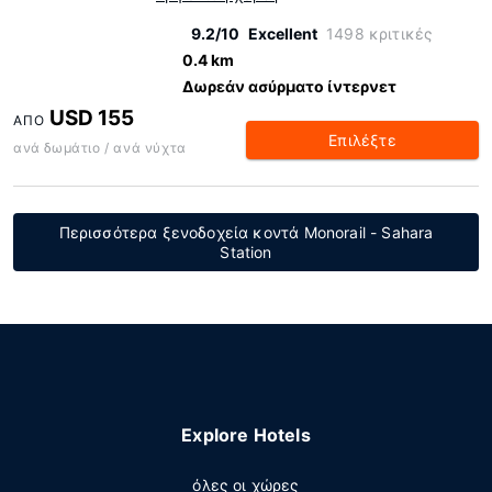
9.2/10
Excellent
1498 κριτικές
0.4 km
Δωρεάν ασύρματο ίντερνετ
USD 155
ΑΠΌ
Επιλέξτε
ανά δωμάτιο / ανά νύχτα
Περισσότερα ξενοδοχεία κοντά Monorail - Sahara
Station
Explore Hotels
όλες οι χώρες