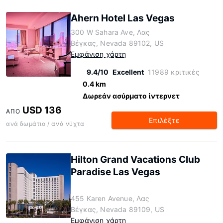
Ahern Hotel Las Vegas
300 W Sahara Ave, Λας
Βέγκας, Nevada 89102, US
Εμφάνιση χάρτη
9.4/10
Excellent
11989 κριτικές
0.4 km
Δωρεάν ασύρματο ίντερνετ
USD 136
ΑΠΌ
Επιλέξτε
ανά δωμάτιο / ανά νύχτα
Hilton Grand Vacations Club
Paradise Las Vegas
455 Karen Avenue, Λας
Βέγκας, Nevada 89109, US
Εμφάνιση χάρτη