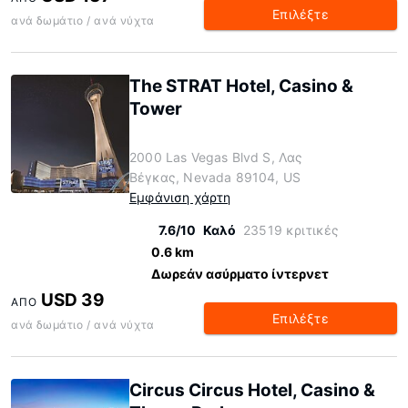
Επιλέξτε
ανά δωμάτιο / ανά νύχτα
The STRAT Hotel, Casino &
Tower
2000 Las Vegas Blvd S, Λας
Βέγκας, Nevada 89104, US
Εμφάνιση χάρτη
7.6/10
Καλό
23519 κριτικές
0.6 km
Δωρεάν ασύρματο ίντερνετ
USD 39
ΑΠΌ
Επιλέξτε
ανά δωμάτιο / ανά νύχτα
Circus Circus Hotel, Casino &