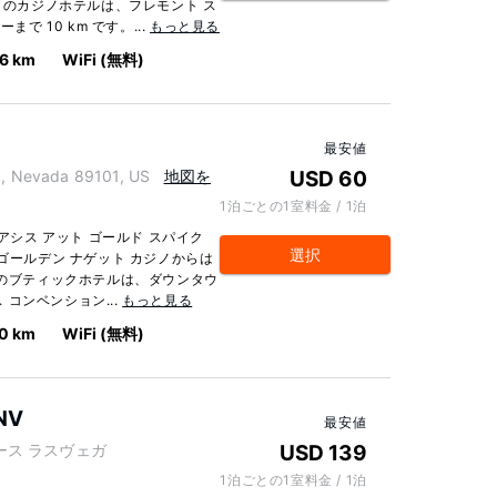
 このカジノホテルは、フレモント ス
で 10 km です。...
もっと見る
.6 km
WiFi (無料)
最安値
, Nevada 89101, US
地図を
USD 60
1泊ごとの1室料金 / 1泊
アシス アット ゴールド スパイク
選択
ゴールデン ナゲット カジノからは
このブティックホテルは、ダウンタウ
ス コンベンション...
もっと見る
.0 km
WiFi (無料)
 NV
最安値
h, ノース ラスヴェガ
USD 139
1泊ごとの1室料金 / 1泊