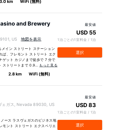
3.0 km
WiFi (無料)
 Casino and Brewery
最安値
USD 55
9101, US
地図を表示
1泊ごとの1室料金 / 1泊
メイン ストリート ステーション
選択
れば、フレモント ストリート エク
ナゲット カジノまで徒歩で 7 分で
トリートまで 0.9...
もっと見る
2.8 km
WiFi (無料)
最安値
スヴェガス, Nevada 89030, US
USD 83
1泊ごとの1室料金 / 1泊
ノース ラスヴェガスのビジネス地
選択
レモント ストリート エクスペリエ