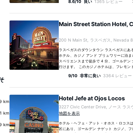
8.6/10
良い
1365 レビュー
Main Street Station Hotel,
200 N Main St, ラスベガス, Nevada 8
ラスベガスのダウンタウン ラスベガスにある
ホテル、カジノ アンド ブリュワリーに泊ま
スペリエンスまで徒歩で 4 分、ゴールデン 
行けます。 このカジノホテルは、フレモント ス
9/10
非常に良い
3364 レビュー
とそ
Hotel Jefe at Ojos Locos
9 km
3227 Civic Center Drive, ノース ラ
.1 km
地図を表示
ホテル・ヘフェ・アット・オホス・ロコスは
9 km
区にあり、ゴールデン ナゲット カジノ、フ