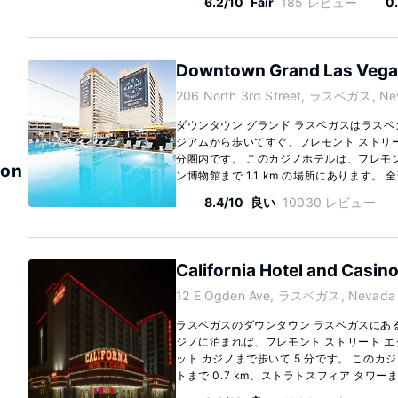
6.2/10
Fair
185 レビュー
0
Downtown Grand Las Veg
206 North 3rd Street, ラスベガス, Ne
ダウンタウン グランド ラスベガスはラスベ
ジアムから歩いてすぐ、フレモント ストリー
分圏内です。 このカジノホテルは、フレモント
ton
ン博物館まで 1.1 km の場所にあります。 全部で
8.4/10
良い
10030 レビュー
California Hotel and Casin
12 E Ogden Ave, ラスベガス, Nevada 
ラスベガスのダウンタウン ラスベガスにある
ジノに泊まれば、フレモント ストリート エ
ット カジノまで歩いて 5 分です。 このカ
トまで 0.7 km、ストラトスフィア タワーまで 