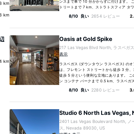
ンスまで車で 10 分かからずに行けます。
8 km
トリートまで 7 km、ストラトスフィア タワーま
.8 km
8/10
良い
2654 レビュー
2
Oasis at Gold Spike
周辺
217 Las Vegas Blvd North, ラスベガス
表示
4 km
ラスベガス (ダウンタウン ラスベガス) のオ
は、フレモント ストリートから徒歩 3 分、
徒歩 5 分という便利な立地にあります。 
ン コンテナ パークまで 0.5 km、ラスベガ
8/10
良い
2280 レビュー
3
Studio 6 North Las Vegas,
2401 Las Vegas Boulevard Nort
ス, Nevada 89030, US