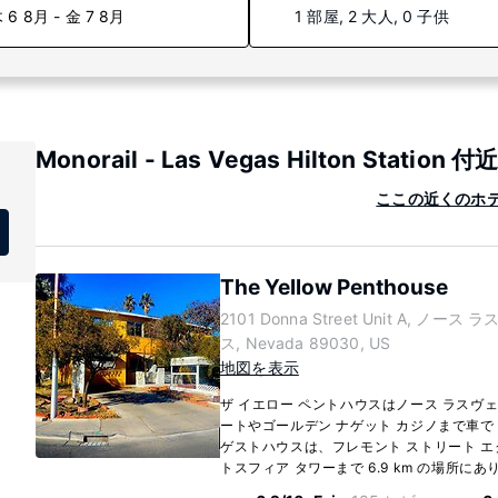
 6 8月 - 金 7 8月
1 部屋, 2 大人, 0 子供
Monorail - Las Vegas Hilton Stati
ここの近くのホテルをもっ
The Yellow Penthouse
2101 Donna Street Unit A, ノース
ス, Nevada 89030, US
地図を表示
ザ イエロー ペントハウスはノース ラスヴ
ートやゴールデン ナゲット カジノまで車で 
ゲストハウスは、フレモント ストリート エ
トスフィア タワーまで 6.9 km の場所にあり