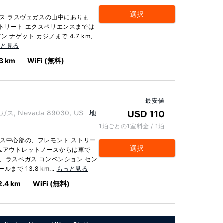
選択
ース ラスヴェガスの山中にありま
トリート エクスペリエンスまでは
 ナゲット カジノまで 4.7 km、
っと見る
.3 km
WiFi (無料)
最安値
ガス, Nevada 89030, US
地
USD 110
1泊ごとの1室料金 / 1泊
ガス中心部の、フレモント ストリー
選択
ムアウトレットノースからは車で
は、ラスベガス コンベンション セン
まで 13.8 km...
もっと見る
2.4 km
WiFi (無料)