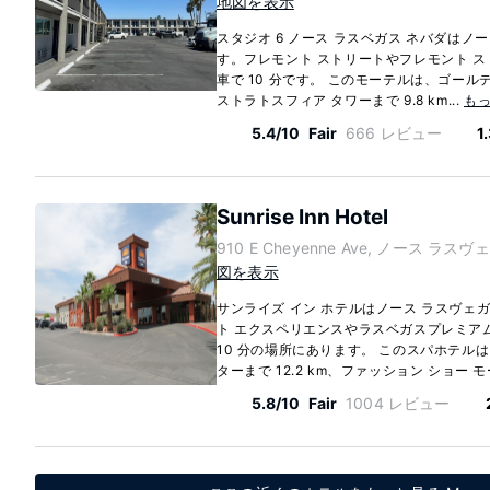
地図を表示
スタジオ 6 ノース ラスベガス ネバダはノ
す。フレモント ストリートやフレモント ス
車で 10 分です。 このモーテルは、ゴールデン
ストラトスフィア タワーまで 9.8 km...
も
5.4/10
Fair
666 レビュー
1
Sunrise Inn Hotel
910 E Cheyenne Ave, ノース ラスヴェ
図を表示
サンライズ イン ホテルはノース ラスヴェ
ト エクスペリエンスやラスベガスプレミア
10 分の場所にあります。 このスパホテル
ターまで 12.2 km、ファッション ショー モール
5.8/10
Fair
1004 レビュー