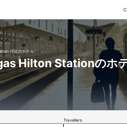
C
n Station 付近のホテル
egas Hilton Stationの
Travellers