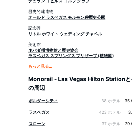
デュランゴ ヒルズ ゴルフ クラブ
歴史的建造物
オールド ラスベガス モルモン砦歴史公園
記念碑
リトル ホワイト ウェディング チャペル
美術館
ネバダ州博物館と歴史協会
ラスベガス スプリングス プリザーブ (植物園)
もっと見る…
Monorail - Las Vegas Hilton Station
の周辺
ボルダーシティ
38 ホテル
35.
ラスベガス
423 ホテル
3
スローン
37 ホテル
29.