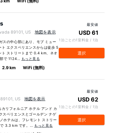
.3 km
WiFi (無料)
as
最安値
vada 89101, US
地図を表示
USD 61
1泊ごとの1室料金 / 1泊
ガスの中心部にあり、モブ ミュー
ト エクスペリエンスからは徒歩 5
選択
 ストリートまで 0.4 km、ネオ
 1124...
もっと見る
2.9 km
WiFi (無料)
o
最安値
89101, US
地図を表示
USD 62
1泊ごとの1室料金 / 1泊
カリフォルニア ホテル アンド カ
クスペリエンスとゴールデン ナゲ
選択
ジノホテルは、フレモント ストリー
3.3 km です。...
もっと見る