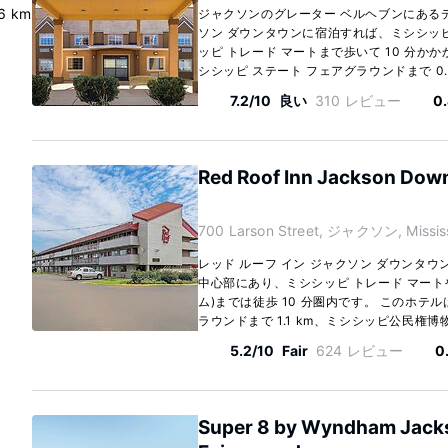
6 km
ジャクソンのグレーター ベルヘブンにあるデ
ソン ダウンタウンに宿泊すれば、ミシシッピ
ッピ トレード マートまで歩いて 10 分か
シシッピ ステート フェアグラウンドまで 0.7
7.2/10
良い
310 レビュー
0
Red Roof Inn Jackson Dow
700 Larson Street, ジャクソン, Mississ
レッド ルーフ イン ジャクソン ダウンタウ
中心部にあり、ミシシッピ トレード マート
ム)までは徒歩 10 分圏内です。 このホテ
ラウンドまで 1.1 km、ミシシッピ公民権博物館ま
5.2/10
Fair
624 レビュー
0
Super 8 by Wyndham Jack