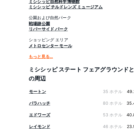
ミシシッピ自然科学博物館
ミシシッピ チルドレンズ ミュージアム
公園および自然パーク
戦場跡公園
リバーサイド パーク
ショッピング エリア
メトロセンター モール
もっと見る…
ミシシッピ ステート フェアグラウンド
の周辺
モートン
35 ホテル
49.
パラハッチ
80 ホテル
35.
エドワーズ
53 ホテル
40.
レイモンド
46 ホテル
23.