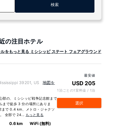
検索
付近の注目ホテル
ルをもっと見る ミシシッピ ステート フェアグラウンド
最安値
ssissippi 39201, US
地図を
USD 205
1泊ごとの1室料金 / 1泊
中心部の、ミシシッピ戦争記念館まで
選択
ムまで徒歩 3 分の場所にありま
で 0.4 km、メトロ・ジャクソ
 全部で 24...
もっと見る
ー
0.6 km
WiFi (無料)