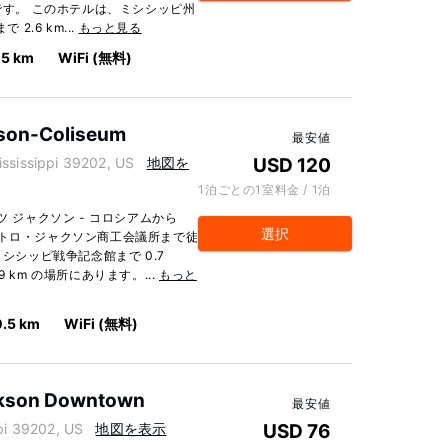
内です。 このホテルは、ミシシッピ州
2.6 km...
もっと見る
.5 km
WiFi (無料)
kson-Coliseum
最安値
sissippi 39202, US
地図を
USD 120
1泊ごとの1室料金 / 1泊
ツ ジャクソン - コロシアムから
選択
メトロ・ジャクソン商工会議所まで徒
ミシシッピ戦争記念館まで 0.7
 km の場所にあります。...
もっと
0.5 km
WiFi (無料)
ckson Downtown
最安値
i 39202, US
地図を表示
USD 76