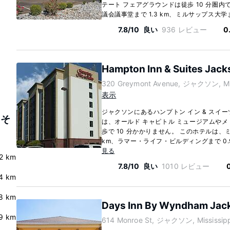
テート フェアグラウンドは徒歩 10 分圏
議会議事堂まで 1.3 km、ミルサップス大学まで 
7.8/10
良い
936 レビュー
0
Hampton Inn & Suites Jac
320 Greymont Avenue, ジャクソン, Mis
表示
ジャクソンにあるハンプトン イン & スイー
とそ
は、オールド キャピトル ミュージアムや
歩で 10 分かかりません。 このホテルは、
km、ラマー・ライフ・ビルディングまで 0.9
見る
2 km
7.8/10
良い
1010 レビュー
4 km
8 km
Days Inn By Wyndham Ja
9 km
614 Monroe St, ジャクソン, Mississipp