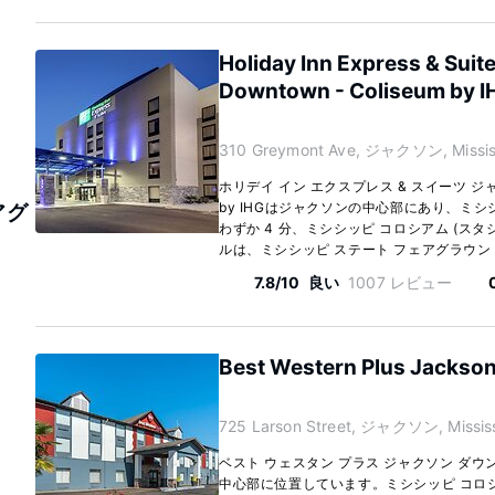
Holiday Inn Express & Suit
Downtown - Coliseum by I
310 Greymont Ave, ジャクソン, Mississ
ホリデイ イン エクスプレス & スイーツ ジ
by IHGはジャクソンの中心部にあり、ミシ
アグ
わずか 4 分、ミシシッピ コロシアム (スタ
ルは、ミシシッピ ステート フェアグラウンドまで
7.8/10
良い
1007 レビュー
Best Western Plus Jacks
725 Larson Street, ジャクソン, Mississ
ベスト ウェスタン プラス ジャクソン ダ
中心部に位置しています。ミシシッピ コロシ