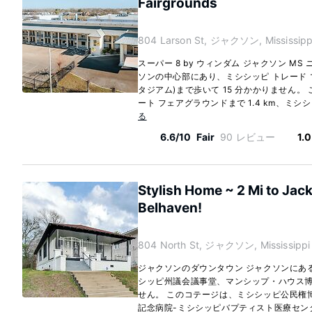
Fairgrounds
804 Larson St, ジャクソン, Mississipp
スーパー 8 by ウィンダム ジャクソン MS
ソンの中心部にあり、ミシシッピ トレード 
タジアム)まで歩いて 15 分かかりません。
ート フェアグラウンドまで 1.4 km、ミシ
る
6.6/10
Fair
90 レビュー
1.
Stylish Home ~ 2 Mi to Jac
Belhaven!
804 North St, ジャクソン, Mississippi
ジャクソンのダウンタウン ジャクソンにあ
シッピ州議会議事堂、マンシップ・ハウス博物
せん。 このコテージは、ミシシッピ公民権博物
記念病院-ミシシッピバプティスト医療センターま