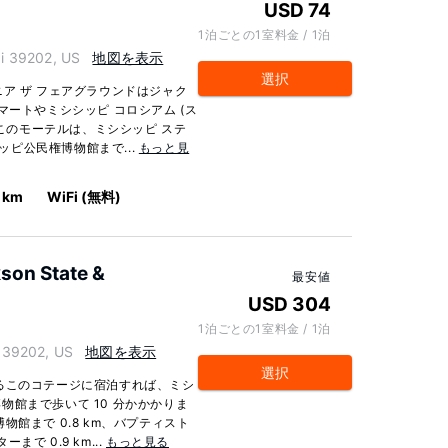
USD 74
1泊ごとの1室料金 / 1泊
i 39202, US
地図を表示
選択
 ニア ザ フェアグラウンドはジャク
マートやミシシッピ コロシアム (ス
 このモーテルは、ミシシッピ ステ
シッピ公民権博物館まで...
もっと見
0 km
WiFi (無料)
kson State &
最安値
USD 304
1泊ごとの1室料金 / 1泊
 39202, US
地図を表示
選択
るこのコテージに宿泊すれば、ミシ
館まで歩いて 10 分かかかりま
館まで 0.8 km、バプティスト
で 0.9 km...
もっと見る