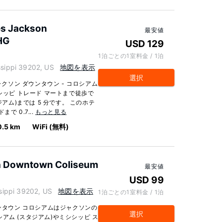
es Jackson
最安値
HG
USD 129
1泊ごとの1室料金 / 1泊
ippi 39202, US
地図を表示
選択
ャクソン ダウンタウン - コロシアム
シッピ トレード マートまで徒歩で
ジアム)までは 5 分です。 このホテ
 0.7...
もっと見る
0.5 km
WiFi (無料)
on Downtown Coliseum
最安値
USD 99
ippi 39202, US
地図を表示
1泊ごとの1室料金 / 1泊
ウンタウン コロシアムはジャクソンの
選択
アム (スタジアム)やミシシッピ ス