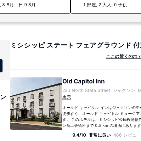
 8 8月 - 日 9 8月
1 部屋, 2 大人, 0 子供
ミシシッピ ステート フェアグラウンド 
ここの近くのホテ
Old Capitol Inn
226 North State Street, ジャクソン, Mi
ウン
表示
オールド キャピタル インはジャクソンの
徒歩すぐ、オールド キャピトル ミュージア
す。 このホテルは、ミシシッピ公民権博物館ま
ン商工会議所まで 0.5 km の場所にあります。
9.4/10
非常に良い
486 レビュ