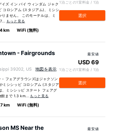
1泊ごとの1室料金 / 1泊
イズ イン バイ ウィンダム ジャク
 コロシアム (スタジアム)、ミシシ
選択
かかりません。 このモーテルは、ミ
...
もっと見る
.4 km
WiFi (無料)
ntown - Fairgrounds
最安値
USD 69
ippi 39202, US
地図を表示
1泊ごとの1室料金 / 1泊
ン - フェアグラウンズはジャクソン
選択
やミシシッピ コロシアム (スタジア
ルは、ミシシッピ ステート フェアグ
で 1.3 km...
もっと見る
.7 km
WiFi (無料)
son MS Near the
最安値