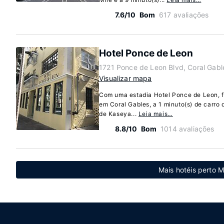
7.6/10
Bom
617 avaliações
Hotel Ponce de Leon
1721 Ponce de Leon Blvd, Coral Gabl
Visualizar mapa
Com uma estadia Hotel Ponce de Leon, f
em Coral Gables, a 1 minuto(s) de carro 
de Kaseya...
Leia mais…
8.8/10
Bom
1014 avaliações
Mais hotéis perto M