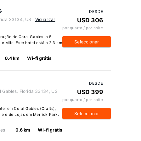
s
DESDE
orida 33134, US
Visualizar
USD 306
por quarto / por noite
ração de Coral Gables, a 5
Seleccionar
le Mile. Este hotel está a 2,3 km
0.4 km
Wi-fi grátis
DESDE
Gables, Florida 33134, US
USD 399
por quarto / por noite
el em Coral Gables (Crafts),
Seleccionar
ile e de Lojas em Merrick Park.
ões
0.6 km
Wi-fi grátis