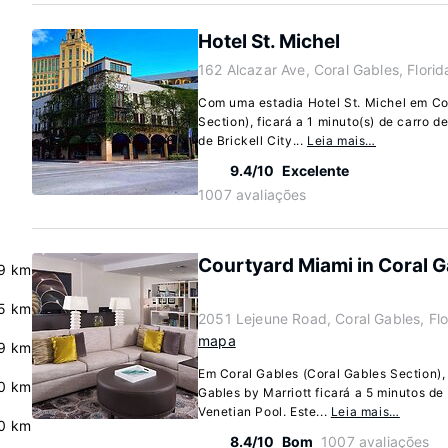
Hotel St. Michel
162 Alcazar Ave, Coral Gables, Flori
Com uma estadia Hotel St. Michel em Co
Section), ficará a 1 minuto(s) de carro d
de Brickell City...
Leia mais…
9.4/10
Excelente
1007 avaliações
Courtyard Miami in Coral G
.9 km
5 km
2051 Lejeune Road, Coral Gables, Fl
mapa
.9 km
Em Coral Gables (Coral Gables Section),
.0 km
Gables by Marriott ficará a 5 minutos de
Venetian Pool. Este...
Leia mais…
.0 km
8.4/10
Bom
1007 avaliações