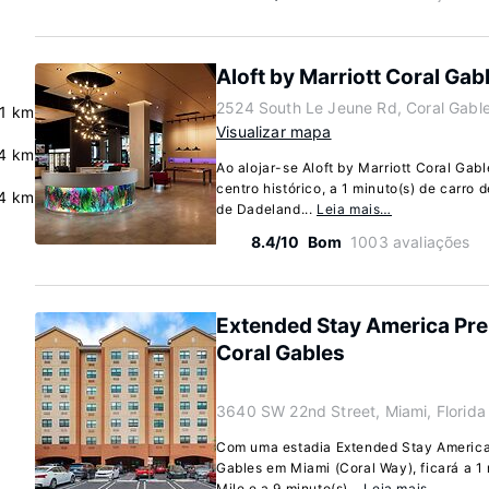
Aloft by Marriott Coral Gab
2524 South Le Jeune Rd, Coral Gable
.1 km
Visualizar mapa
.4 km
Ao alojar-se Aloft by Marriott Coral Gab
centro histórico, a 1 minuto(s) de carro 
4 km
de Dadeland...
Leia mais…
8.4/10
Bom
1003 avaliações
Extended Stay America Pre
Coral Gables
3640 SW 22nd Street, Miami, Florid
Com uma estadia Extended Stay America
Gables em Miami (Coral Way), ficará a 1 
Mile e a 9 minuto(s)...
Leia mais…