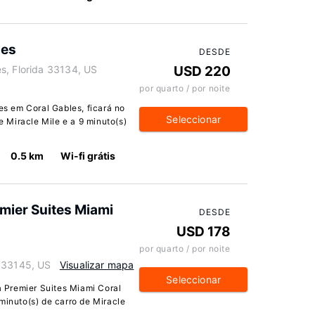
les
DESDE
s, Florida 33134, US
USD 220
por quarto / por noite
les em Coral Gables, ficará no
Seleccionar
de Miracle Mile e a 9 minuto(s)
0.5 km
Wi-fi grátis
mier Suites Miami
DESDE
USD 178
por quarto / por noite
a 33145, US
Visualizar mapa
Seleccionar
 Premier Suites Miami Coral
minuto(s) de carro de Miracle