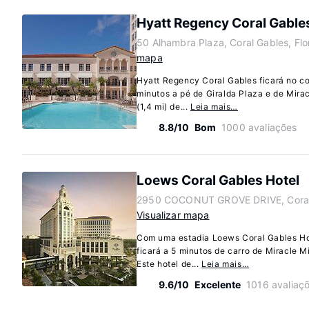
Hyatt Regency Coral Gable
50 Alhambra Plaza, Coral Gables, Fl
mapa
Hyatt Regency Coral Gables ficará no co
minutos a pé de Giralda Plaza e de Mirac
(1,4 mi) de...
Leia mais…
8.8/10
Bom
1000 avaliações
Loews Coral Gables Hotel
2950 COCONUT GROVE DRIVE, Coral 
Visualizar mapa
Com uma estadia Loews Coral Gables Hot
ficará a 5 minutos de carro de Miracle M
Este hotel de...
Leia mais…
9.6/10
Excelente
1016 avaliaç