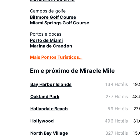
Campos de golfe
Biltmore Golf Course
Miami Springs Golf Course
Portos e docas
Porto de Miami
Marina de Crandon
Mais Pontos Turísticos…
Em e próximo de Miracle Mile
Bay Harbor Islands
134 Hotéis
19
Oakland Park
277 Hotéis
48.
Hallandale Beach
59 Hotéis
27
Hollywood
496 Hotéis
31
North Bay Village
327 Hotéis
15