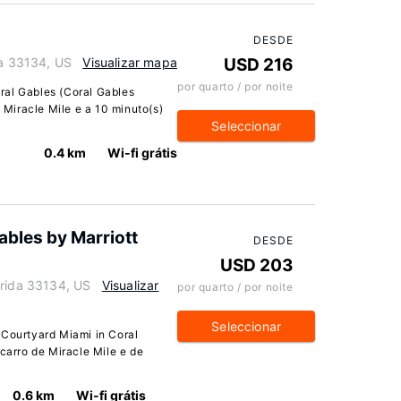
DESDE
da 33134, US
Visualizar mapa
USD 216
por quarto / por noite
ral Gables (Coral Gables
e Miracle Mile e a 10 minuto(s)
Seleccionar
0.4 km
Wi-fi grátis
ables by Marriott
DESDE
USD 203
orida 33134, US
Visualizar
por quarto / por noite
Seleccionar
 Courtyard Miami in Coral
 carro de Miracle Mile e de
0.6 km
Wi-fi grátis