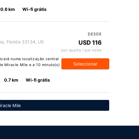
0.6 km
Wi-fi grátis
DESDE
es, Florida 33134, US
USD 116
por quarto / por noite
icará numa localização central
Seleccionar
de Miracle Mile e a 10 minuto(s)
0.7 km
Wi-fi grátis
iracle Mile