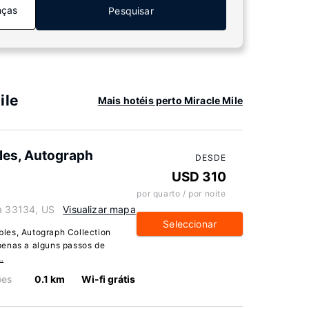
nças
Pesquisar
ile
Mais hotéis perto Miracle Mile
les, Autograph
DESDE
USD 310
por quarto / por noite
da 33134, US
Visualizar mapa
Seleccionar
les, Autograph Collection
penas a alguns passos de
…
ões
0.1 km
Wi-fi grátis