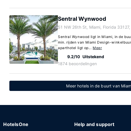
Sentral Wynwood
51 NW 26th St, Miami, Florida 33127,
Sentral Wynwood ligt in Miami, in de buu
min. rijden van Miami Design-winkelbuur
aparthotel ligt op...
Meer
9.2/10
Uitstekend
1874 beoordelingen
Meer hotels in de buurt van Mia
HotelsOne
Help and support