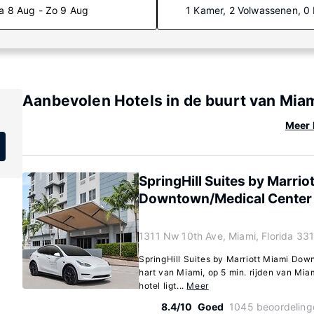
a 8 Aug - Zo 9 Aug
1 Kamer, 2 Volwassenen, 0
Aanbevolen Hotels in de buurt van Mia
Meer 
SpringHill Suites by Marrio
Downtown/Medical Center
1311 Nw 10th Ave, Miami, Florida 33
SpringHill Suites by Marriott Miami Down
hart van Miami, op 5 min. rijden van Mia
hotel ligt...
Meer
8.4/10
Goed
1045 beoordeling