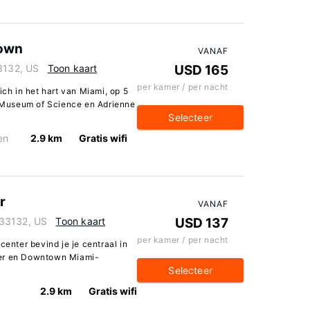
town
VANAF
33132, US
Toon kaart
USD 165
per kamer / per nacht
h in het hart van Miami, op 5
st Museum of Science en Adrienne
Selecteer
en
2.9 km
Gratis wifi
r
VANAF
 33132, US
Toon kaart
USD 137
per kamer / per nacht
center bevind je je centraal in
ter en Downtown Miami-
Selecteer
2.9 km
Gratis wifi