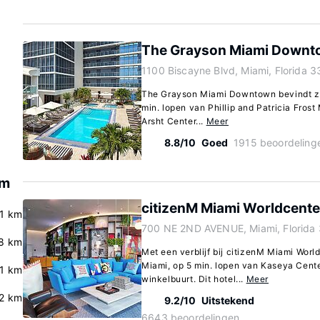
The Grayson Miami Down
1100 Biscayne Blvd, Miami, Florida 
The Grayson Miami Downtown bevindt zic
min. lopen van Phillip and Patricia Fro
Arsht Center...
Meer
8.8/10
Goed
1915 beoordeling
em
citizenM Miami Worldcente
.1 km
700 NE 2ND AVENUE, Miami, Florida
.8 km
Met een verblijf bij citizenM Miami World
Miami, op 5 min. lopen van Kaseya Cen
.1 km
winkelbuurt. Dit hotel...
Meer
.2 km
9.2/10
Uitstekend
6643 beoordelingen