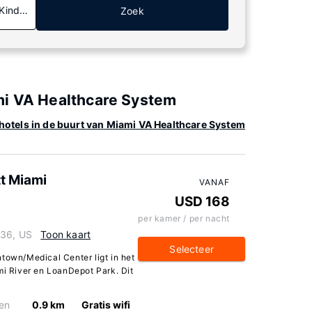
 Kinderen
Zoek
mi VA Healthcare System
hotels in de buurt van Miami VA Healthcare System
tt Miami
VANAF
USD 168
per kamer / per nacht
136, US
Toon kaart
Selecteer
town/Medical Center ligt in het
mi River en LoanDepot Park. Dit
en
0.9 km
Gratis wifi