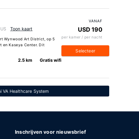
VANAF
 US
Toon kaart
USD 190
per kamer / per nacht
rt Wynwood Art District, op 5
t en Kaseya Center. Dit
Selecteer
2.5 km
Gratis wifi
mi VA Healthcare System
Inschrijven voor nieuwsbrief