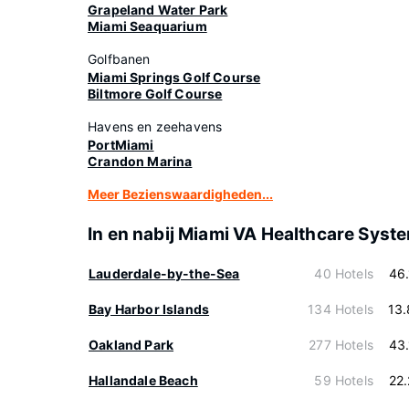
Grapeland Water Park
Miami Seaquarium
Golfbanen
Miami Springs Golf Course
Biltmore Golf Course
Havens en zeehavens
PortMiami
Crandon Marina
Meer Bezienswaardigheden...
In en nabij Miami VA Healthcare Syst
Lauderdale-by-the-Sea
40 Hotels
46
Bay Harbor Islands
134 Hotels
13
Oakland Park
277 Hotels
43
Hallandale Beach
59 Hotels
22