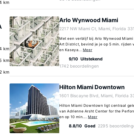
4 km
Arlo Wynwood Miami
A
2217 NW Miami Ct, Miami, Florida 33
Met een verblijf bij Arlo Wynwood Miami
Art District, bevind je je op 5 min. rijd
4 km
en Kaseya...
Meer
9/10
Uitstekend
5 km
1742 beoordelingen
.2 km
Hilton Miami Downtown
1601 Biscayne Blvd, Miami, Florida 
Hilton Miami Downtown ligt centraal gel
van Adrienne Arsht Center for the Perfor
en op 10 min....
Meer
8.8/10
Goed
2295 beoordeling