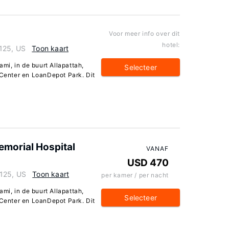
Voor meer info over dit
hotel:
3125, US
Toon kaart
ami, in de buurt Allapattah,
Selecteer
 Center en LoanDepot Park. Dit
morial Hospital
VANAF
USD 470
3125, US
Toon kaart
per kamer / per nacht
ami, in de buurt Allapattah,
Selecteer
 Center en LoanDepot Park. Dit