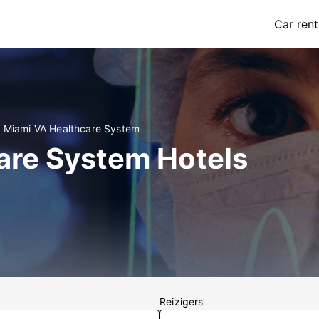
Car rent
n Miami VA Healthcare System
are System Hotels
Reizigers