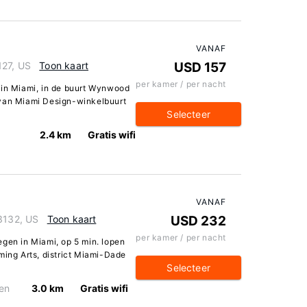
VANAF
127, US
Toon kaart
USD 157
per kamer / per nacht
 in Miami, in de buurt Wynwood
en van Miami Design-winkelbuurt
Selecteer
2.4 km
Gratis wifi
VANAF
33132, US
Toon kaart
USD 232
per kamer / per nacht
egen in Miami, op 5 min. lopen
ming Arts, district Miami-Dade
Selecteer
en
3.0 km
Gratis wifi