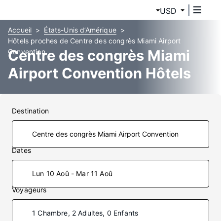
USD
Accueil
États-Unis d’Amérique
Hôtels proches de Centre des congrès Miami Airport
Centre des congrès Miami
Convention
Airport Convention Hôtels
Destination
Dates
Lun 10 Aoû - Mar 11 Aoû
Voyageurs
1 Chambre, 2 Adultes, 0 Enfants