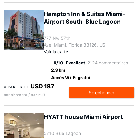
Hampton Inn & Suites Miami-
Airport South-Blue Lagoon
777 Nw 57th
Ave, Miami, Florida 33126, US
Voir la carte
9/10
Excellent
2124 commentaires
2.3 km
Accès Wi-Fi gratuit
USD 187
À PARTIR DE
Sélectionner
par chambre / par nuit
HYATT house Miami Airport
5710 Blue Lagoon