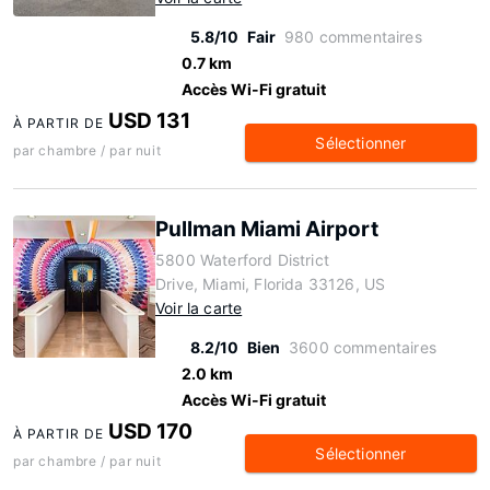
5.8/10
Fair
980 commentaires
0.7 km
Accès Wi-Fi gratuit
USD 131
À PARTIR DE
Sélectionner
par chambre / par nuit
Pullman Miami Airport
5800 Waterford District
Drive, Miami, Florida 33126, US
Voir la carte
8.2/10
Bien
3600 commentaires
2.0 km
Accès Wi-Fi gratuit
USD 170
À PARTIR DE
Sélectionner
par chambre / par nuit