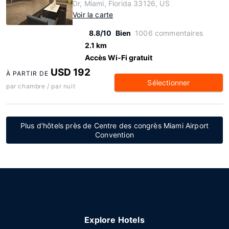
Dr, Miami, Florida 33126, US
Voir la carte
8.8/10
Bien
1006 commentaires
2.1 km
Accès Wi-Fi gratuit
USD 192
À PARTIR DE
Sélectionner
par chambre / par nuit
Plus d'hôtels près de Centre des congrès Miami Airport
Convention
Explore Hotels