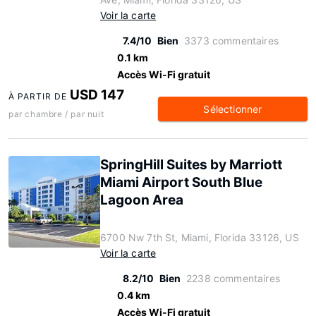
Voir la carte
7.4/10
Bien
3373 commentaires
0.1 km
Accès Wi-Fi gratuit
USD 147
À PARTIR DE
Sélectionner
par chambre / par nuit
SpringHill Suites by Marriott
Miami Airport South Blue
Lagoon Area
6700 Nw 7th St, Miami, Florida 33126, US
Voir la carte
8.2/10
Bien
2238 commentaires
0.4 km
Accès Wi-Fi gratuit