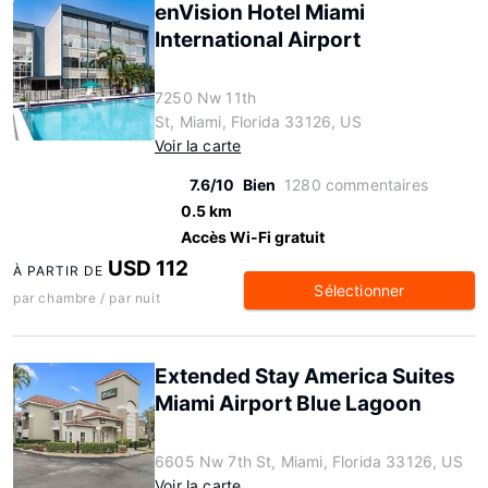
enVision Hotel Miami
International Airport
7250 Nw 11th
St, Miami, Florida 33126, US
Voir la carte
7.6/10
Bien
1280 commentaires
0.5 km
Accès Wi-Fi gratuit
USD 112
À PARTIR DE
Sélectionner
par chambre / par nuit
Extended Stay America Suites
Miami Airport Blue Lagoon
6605 Nw 7th St, Miami, Florida 33126, US
Voir la carte