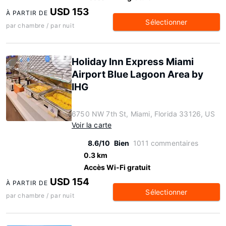
USD 153
À PARTIR DE
Sélectionner
par chambre / par nuit
Holiday Inn Express Miami
Airport Blue Lagoon Area by
IHG
6750 NW 7th St, Miami, Florida 33126, US
Voir la carte
8.6/10
Bien
1011 commentaires
0.3 km
Accès Wi-Fi gratuit
USD 154
À PARTIR DE
Sélectionner
par chambre / par nuit