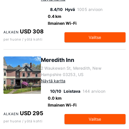
8.4/10
Hyvä
1005 arvioon
0.4 km
Ilmainen Wi-Fi
USD 308
ALKAEN
Valitse
per huone / yötä kohti
Meredith Inn
2 Waukewan St, Meredith, New
Hampshire 03253, US
Näytä kartta
10/10
Loistava
144 arvioon
0.0 km
Ilmainen Wi-Fi
USD 295
ALKAEN
Valitse
per huone / yötä kohti