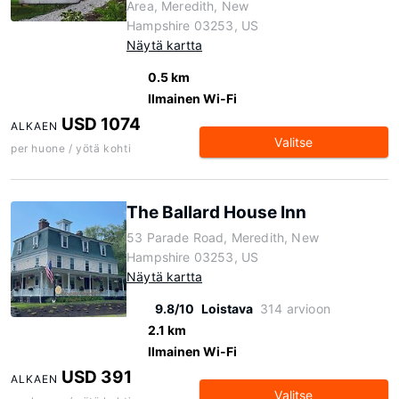
Area, Meredith, New
Hampshire 03253, US
Näytä kartta
0.5 km
Ilmainen Wi-Fi
USD 1074
ALKAEN
Valitse
per huone / yötä kohti
The Ballard House Inn
53 Parade Road, Meredith, New
Hampshire 03253, US
Näytä kartta
9.8/10
Loistava
314 arvioon
2.1 km
Ilmainen Wi-Fi
USD 391
ALKAEN
Valitse