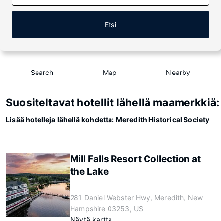
Etsi
Search
Map
Nearby
Suositeltavat hotellit lähellä maamerkkiä:
Lisää hotelleja lähellä kohdetta: Meredith Historical Society
Mill Falls Resort Collection at
the Lake
281 Daniel Webster Hwy, Meredith, New
Hampshire 03253, US
Näytä kartta