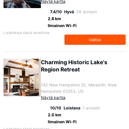
Näytä kartta
7.4/10
Hyvä
56 arvioon
2.8 km
Ilmainen Wi-Fi
Lisätietoja tästä hotellista:
Valitse
Charming Historic Lake's
Region Retreat
142 New Hampshire 25, Meredith, New
Hampshire 03253, US
Näytä kartta
10/10
Loistava
1 arvioon
2.0 km
Ilmainen Wi-Fi
Lisätietoja tästä hotellista: