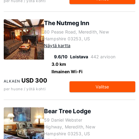
per huone / yötä kohti
The Nutmeg Inn
80 Pease Road, Meredith, New
Hampshire 03253, US
Näytä kartta
9.6/10
Loistava
442 arvioon
3.0 km
Ilmainen Wi-Fi
USD 300
ALKAEN
Valitse
per huone / yötä kohti
Bear Tree Lodge
59 Daniel Webster
Highway, Meredith, New
Hampshire 03253, US