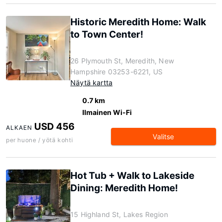
Historic Meredith Home: Walk
to Town Center!
26 Plymouth St, Meredith, New
Hampshire 03253-6221, US
Näytä kartta
0.7 km
Ilmainen Wi-Fi
USD 456
ALKAEN
Valitse
per huone / yötä kohti
Hot Tub + Walk to Lakeside
Dining: Meredith Home!
15 Highland St, Lakes Region