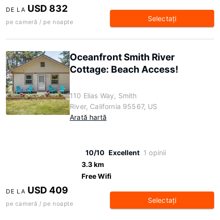
USD 832
DE LA
Selectaţi
pe cameră / pe noapte
Oceanfront Smith River
Cottage: Beach Access!
110 Elias Way, Smith
River, California 95567, US
Arată hartă
10/10
Excellent
1 opinii
3.3 km
Free Wifi
USD 409
DE LA
Selectaţi
pe cameră / pe noapte