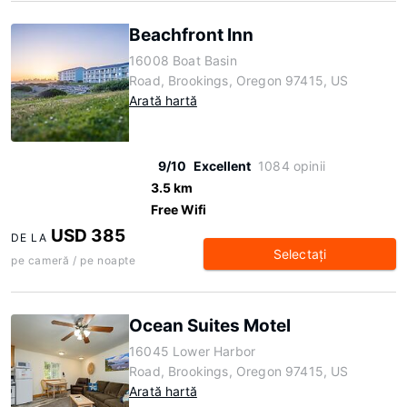
Beachfront Inn
16008 Boat Basin
Road, Brookings, Oregon 97415, US
Arată hartă
9/10
Excellent
1084 opinii
3.5 km
Free Wifi
USD 385
DE LA
Selectaţi
pe cameră / pe noapte
Ocean Suites Motel
16045 Lower Harbor
Road, Brookings, Oregon 97415, US
Arată hartă