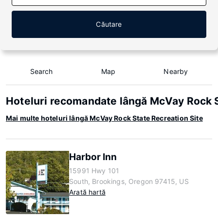
Căutare
Search
Map
Nearby
Hoteluri recomandate lângă McVay Rock S
Mai multe hoteluri lângă McVay Rock State Recreation Site
Harbor Inn
15991 Hwy 101
South, Brookings, Oregon 97415, US
Arată hartă