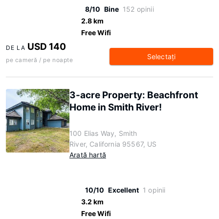
8/10
Bine
152 opinii
2.8 km
Free Wifi
USD 140
DE LA
Selectaţi
pe cameră / pe noapte
3-acre Property: Beachfront
Home in Smith River!
100 Elias Way, Smith
River, California 95567, US
Arată hartă
10/10
Excellent
1 opinii
3.2 km
Free Wifi