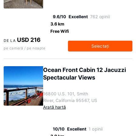
9.6/10
Excellent
762 opinii
3.6 km
Free Wifi
USD 216
DE LA
Selectaţi
pe cameră / pe noapte
Ocean Front Cabin 12 Jacuzzi
Spectacular Views
16800 U.S. 101, Smith
River, California 95567, US
Arată hartă
10/10
Excellent
1 opinii