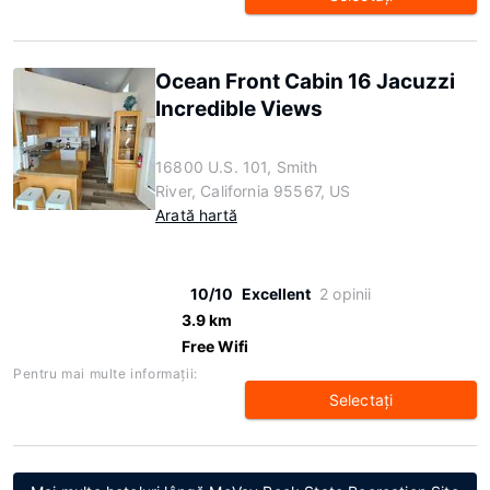
Ocean Front Cabin 16 Jacuzzi
Incredible Views
16800 U.S. 101, Smith
River, California 95567, US
Arată hartă
10/10
Excellent
2 opinii
3.9 km
Free Wifi
Pentru mai multe informaţii:
Selectaţi