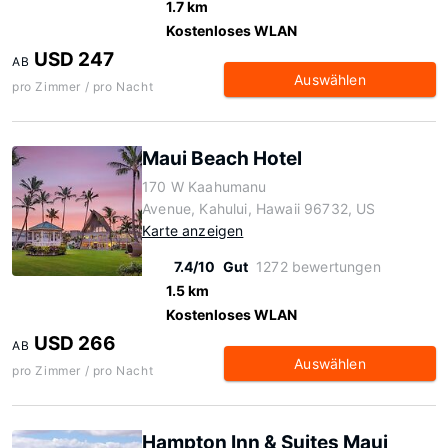
1.7 km
Kostenloses WLAN
USD 247
AB
Auswählen
pro Zimmer / pro Nacht
Maui Beach Hotel
170 W Kaahumanu
Avenue, Kahului, Hawaii 96732, US
Karte anzeigen
7.4/10
Gut
1272 bewertungen
1.5 km
Kostenloses WLAN
USD 266
AB
Auswählen
pro Zimmer / pro Nacht
Hampton Inn & Suites Maui