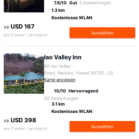
7.6/10
Gut
5 bewertungen
1.3 km
Kostenloses WLAN
USD 167
AB
Auswählen
pro Zimmer / pro Nacht
Iao Valley Inn
80 Iao Valley
Road, Wailuku, Hawaii 96793, US
Karte anzeigen
10/10
Hervorragend
56 bewertungen
3.1 km
Kostenloses WLAN
USD 398
AB
Auswählen
pro Zimmer / pro Nacht