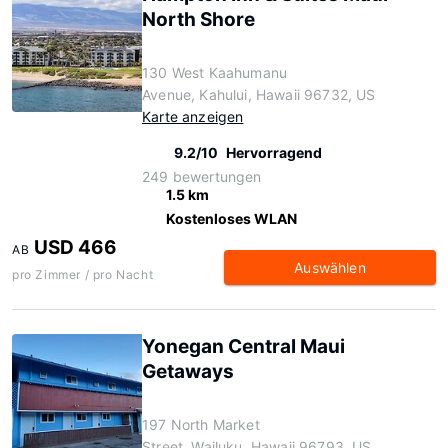
North Shore
130 West Kaahumanu
Avenue, Kahului, Hawaii 96732, US
Karte anzeigen
9.2/10
Hervorragend
249 bewertungen
1.5 km
Kostenloses WLAN
USD 466
AB
Auswählen
pro Zimmer / pro Nacht
Yonegan Central Maui
Getaways
197 North Market
Street, Wailuku, Hawaii 96793, US