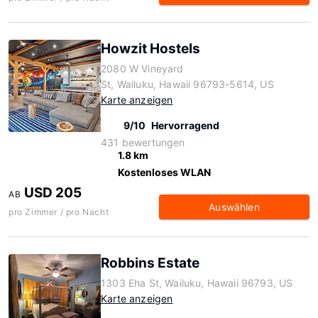
Howzit Hostels
2080 W Vineyard
St, Wailuku, Hawaii 96793-5614, US
Karte anzeigen
9/10
Hervorragend
431 bewertungen
1.8 km
Kostenloses WLAN
USD 205
AB
Auswählen
pro Zimmer / pro Nacht
Robbins Estate
1303 Eha St, Wailuku, Hawaii 96793, US
Karte anzeigen