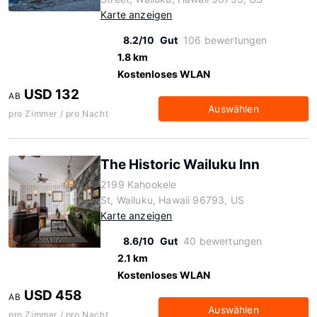
Karte anzeigen
8.2/10
Gut
106 bewertungen
1.8 km
Kostenloses WLAN
USD 132
AB
Auswählen
pro Zimmer / pro Nacht
The Historic Wailuku Inn
2199 Kahookele
St, Wailuku, Hawaii 96793, US
Karte anzeigen
8.6/10
Gut
40 bewertungen
2.1 km
Kostenloses WLAN
USD 458
AB
Auswählen
pro Zimmer / pro Nacht