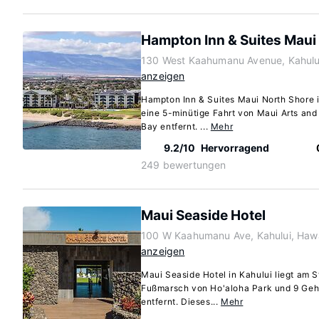
Hampton Inn & Suites Maui
130 West Kaahumanu Avenue, Kahulu
anzeigen
Hampton Inn & Suites Maui North Shore i
eine 5-minütige Fahrt von Maui Arts and
Bay entfernt. ...
Mehr
9.2/10
Hervorragend
249 bewertungen
Maui Seaside Hotel
100 W Kaahumanu Ave, Kahului, Haw
anzeigen
Maui Seaside Hotel in Kahului liegt am S
Fußmarsch von Ho'aloha Park und 9 Geh
entfernt. Dieses...
Mehr