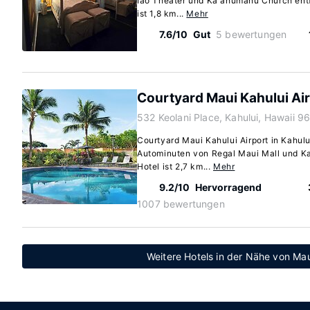
Iao Theater und Kaʻahumanu Church entfe
ist 1,8 km...
Mehr
7.6/10
Gut
5 bewertungen
Courtyard Maui Kahului Ai
532 Keolani Place, Kahului, Hawaii 9
Courtyard Maui Kahului Airport in Kahulu
Autominuten von Regal Maui Mall und Ka
Hotel ist 2,7 km...
Mehr
9.2/10
Hervorragend
1007 bewertungen
Weitere Hotels in der Nähe von Mau