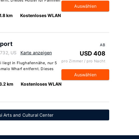
rnt. Dieses Hostel für Familien
Auswählen
1.8 km
Kostenloses WLAN
rport
AB
6732, US
Karte anzeigen
USD 408
pro Zimmer / pro Nacht
i liegt in Flughafennähe, nur 5
malo Wharf entfernt. Dieses
Auswählen
3.2 km
Kostenloses WLAN
i Arts and Cultural Center