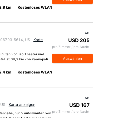
2.8 km
Kostenloses WLAN
AB
i 96793-5614, US
Karte
USD 205
pro Zimmer / pro Nacht
minuten von Iao Theater und
Auswählen
tel ist 39,3 km von Kaanapali
2.4 km
Kostenloses WLAN
AB
 US
Karte anzeigen
USD 167
pro Zimmer / pro Nacht
hafennähe, nur 5 Autominuten von