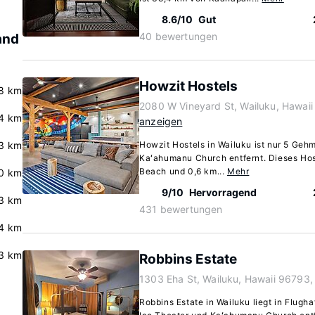
8.6/10
Gut
40 bewertungen
and
Howzit Hostels
8 km
2080 W Vineyard St, Wailuku, Hawai
4 km
anzeigen
3 km
Howzit Hostels in Wailuku ist nur 5 Geh
Kaʻahumanu Church entfernt. Dieses Hos
Beach und 0,6 km...
Mehr
0 km
9/10
Hervorragend
.3 km
431 bewertungen
4 km
.3 km
Robbins Estate
1303 Eha St, Wailuku, Hawaii 96793,
Robbins Estate in Wailuku liegt in Flug