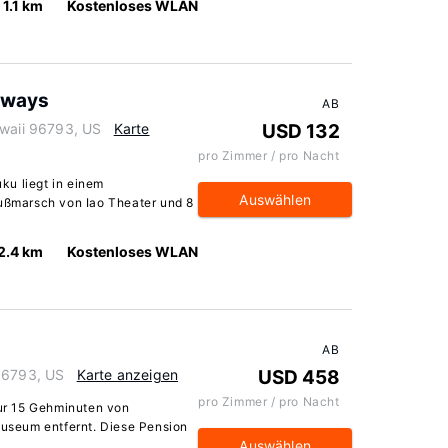
1.1 km
Kostenloses WLAN
aways
AB
awaii 96793, US
Karte
USD 132
pro Zimmer / pro Nacht
ku liegt in einem
Auswählen
Fußmarsch von Iao Theater und 8
2.4 km
Kostenloses WLAN
AB
 96793, US
Karte anzeigen
USD 458
pro Zimmer / pro Nacht
nur 15 Gehminuten von
seum entfernt. Diese Pension
Auswählen