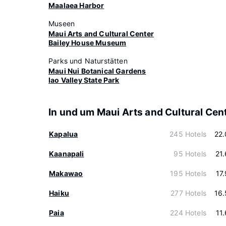
Maalaea Harbor
Museen
Maui Arts and Cultural Center
Bailey House Museum
Parks und Naturstätten
Maui Nui Botanical Gardens
Iao Valley State Park
In und um Maui Arts and Cultural Cen
Kapalua
245 Hotels
22
Kaanapali
95 Hotels
21
Makawao
195 Hotels
17
Haiku
277 Hotels
16
Paia
224 Hotels
11