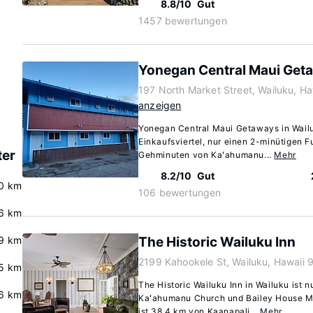
8.8/10
Gut
1457 bewertungen
Yonegan Central Maui Get
197 North Market Street, Wailuku, H
anzeigen
Yonegan Central Maui Getaways in Wailu
Einkaufsviertel, nur einen 2-minütigen 
ter
Gehminuten von Kaʻahumanu...
Mehr
8.2/10
Gut
.0 km
106 bewertungen
.6 km
.9 km
The Historic Wailuku Inn
2199 Kahookele St, Wailuku, Hawaii
.5 km
The Historic Wailuku Inn in Wailuku ist 
.6 km
Kaʻahumanu Church und Bailey House Mu
ist 38,4 km von Kaanapali...
Mehr