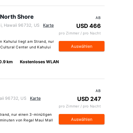
 North Shore
AB
i, Hawaii 96732, US
Karte
USD 466
pro Zimmer / pro Nacht
n Kahului liegt am Strand, nur
Auswählen
 Cultural Center und Kahului
0.9 km
Kostenloses WLAN
AB
aii 96732, US
Karte
USD 247
pro Zimmer / pro Nacht
trand, nur einen 3-minütigen
Auswählen
minuten von Regal Maui Mall