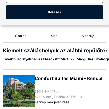
Keresés
Search
Map
Nearby
Kiemelt szálláshelyek az alábbi repülőté
További környékbeli szállások itt: Martin Z. Margulies Szobor
Comfort Suites Miami - Kendall
3901 Sw 117th
Ave, Miami, Florida 33175, US
Térkép megjelenítése