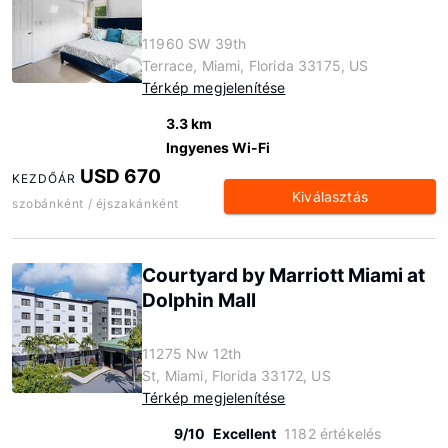
11960 SW 39th
Terrace, Miami, Florida 33175, US
Térkép megjelenítése
3.3 km
Ingyenes Wi-Fi
USD 670
KEZDŐÁR
Kiválasztás
szobánként / éjszakánként
Courtyard by Marriott Miami at
Dolphin Mall
11275 Nw 12th
St, Miami, Florida 33172, US
Térkép megjelenítése
9/10
Excellent
1182 értékelés