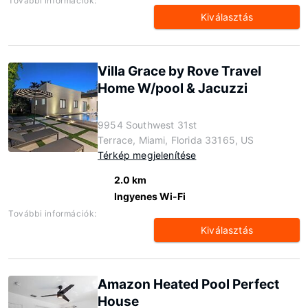
További információk:
Kiválasztás
Villa Grace by Rove Travel
Home W/pool & Jacuzzi
9954 Southwest 31st
Terrace, Miami, Florida 33165, US
Térkép megjelenítése
2.0 km
Ingyenes Wi-Fi
További információk:
Kiválasztás
Amazon Heated Pool Perfect
House