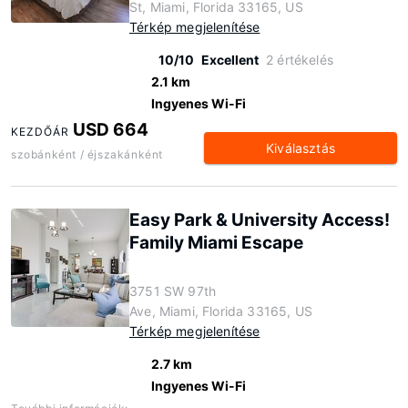
St, Miami, Florida 33165, US
Térkép megjelenítése
10/10
Excellent
2 értékelés
2.1 km
Ingyenes Wi-Fi
USD 664
KEZDŐÁR
Kiválasztás
szobánként / éjszakánként
Easy Park & University Access!
Family Miami Escape
3751 SW 97th
Ave, Miami, Florida 33165, US
Térkép megjelenítése
2.7 km
Ingyenes Wi-Fi