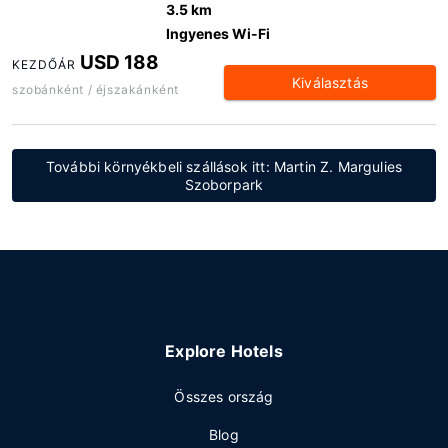
3.5 km
Ingyenes Wi-Fi
USD 188
KEZDŐÁR
Kiválasztás
szobánként / éjszakánként
További környékbeli szállások itt: Martin Z. Margulies
Szoborpark
Explore Hotels
Összes ország
Blog