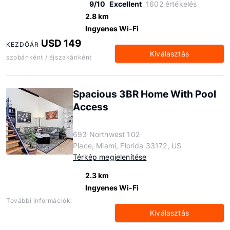
9/10
Excellent
1602 értékelés
2.8 km
Ingyenes Wi-Fi
USD 149
KEZDŐÁR
Kiválasztás
szobánként / éjszakánként
Spacious 3BR Home With Pool
Access
693 Northwest 102
Place, Miami, Florida 33172, US
Térkép megjelenítése
2.3 km
Ingyenes Wi-Fi
További információk:
Kiválasztás