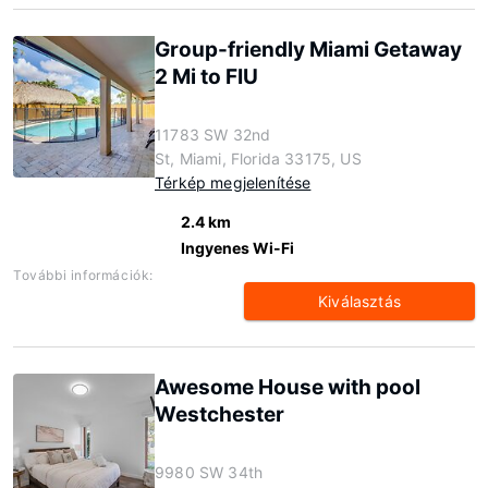
Group-friendly Miami Getaway
2 Mi to FIU
11783 SW 32nd
St, Miami, Florida 33175, US
Térkép megjelenítése
2.4 km
Ingyenes Wi-Fi
További információk:
Kiválasztás
Awesome House with pool
Westchester
9980 SW 34th