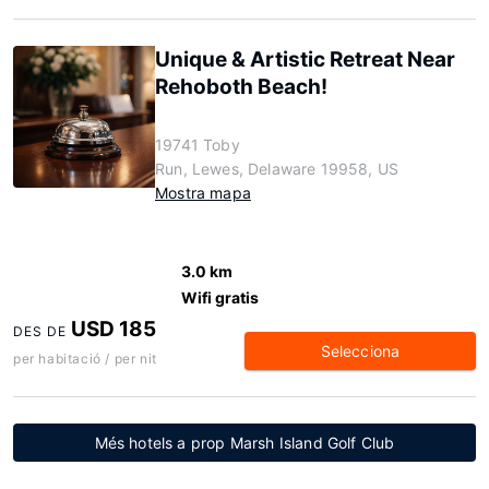
Unique & Artistic Retreat Near
Rehoboth Beach!
19741 Toby
Run, Lewes, Delaware 19958, US
Mostra mapa
3.0 km
Wifi gratis
USD 185
DES DE
Selecciona
per habitació / per nit
Més hotels a prop Marsh Island Golf Club