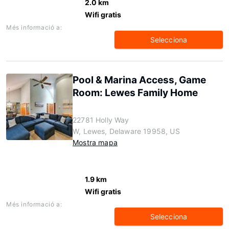
2.0 km
Wifi gratis
Més informació a:
Selecciona
Pool & Marina Access, Game
Room: Lewes Family Home
22781 Holly Way
W, Lewes, Delaware 19958, US
Mostra mapa
1.9 km
Wifi gratis
Més informació a:
Selecciona