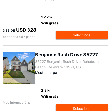
1.2 km
Wifi gratis
USD 328
DES DE
Selecciona
per habitació / per nit
Benjamin Rush Drive 35727
35727 Benjamin Rush Drive, Rehoboth
Beach, Delaware 19971, US
Mostra mapa
2.8 km
Wifi gratis
Més informació a:
Selecciona