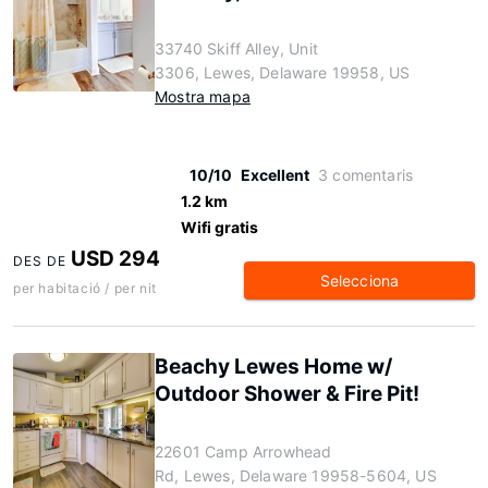
33740 Skiff Alley, Unit
3306, Lewes, Delaware 19958, US
Mostra mapa
10/10
Excellent
3 comentaris
1.2 km
Wifi gratis
USD 294
DES DE
Selecciona
per habitació / per nit
Beachy Lewes Home w/
Outdoor Shower & Fire Pit!
22601 Camp Arrowhead
Rd, Lewes, Delaware 19958-5604, US