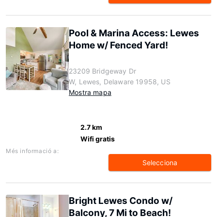
Pool & Marina Access: Lewes
Home w/ Fenced Yard!
23209 Bridgeway Dr
W, Lewes, Delaware 19958, US
Mostra mapa
2.7 km
Wifi gratis
Més informació a:
Selecciona
Bright Lewes Condo w/
Balcony, 7 Mi to Beach!