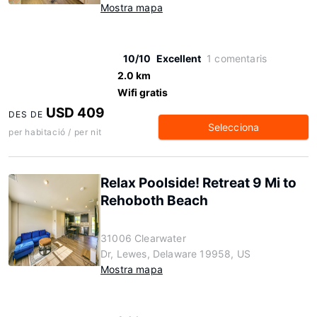
Mostra mapa
10/10
Excellent
1 comentaris
2.0 km
Wifi gratis
USD 409
DES DE
Selecciona
per habitació / per nit
Relax Poolside! Retreat 9 Mi to
Rehoboth Beach
31006 Clearwater
Dr, Lewes, Delaware 19958, US
Mostra mapa