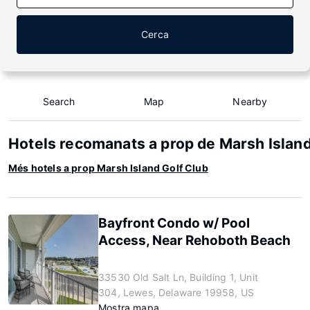
Cerca
Search
Map
Nearby
Hotels recomanats a prop de Marsh Island
Més hotels a prop Marsh Island Golf Club
Bayfront Condo w/ Pool
Access, Near Rehoboth Beach
33530 Old Salt Ln, Building 1, Unit
304, Lewes, Delaware 19958, US
Mostra mapa