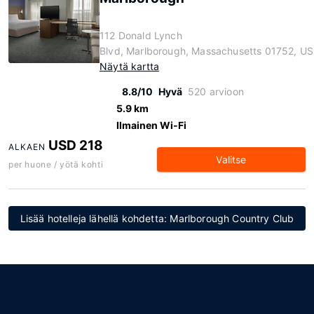
112 Donald Lynch
Blvd, Marlborough, Massachusetts 01752, US
Näytä kartta
8.8/10
Hyvä
520 arvioon
5.9 km
Ilmainen Wi-Fi
USD 218
ALKAEN
Valitse
per huone / yötä kohti
Lisää hotelleja lähellä kohdetta: Marlborough Country Club