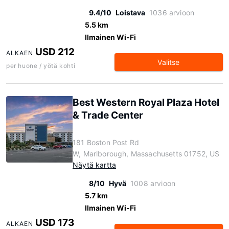
9.4/10
Loistava
1036 arvioon
5.5 km
Ilmainen Wi-Fi
USD 212
ALKAEN
Valitse
per huone / yötä kohti
Best Western Royal Plaza Hotel
& Trade Center
181 Boston Post Rd
W, Marlborough, Massachusetts 01752, US
Näytä kartta
8/10
Hyvä
1008 arvioon
5.7 km
Ilmainen Wi-Fi
USD 173
ALKAEN