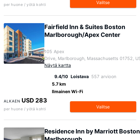
Valitse
per huone / yötä kohti
Fairfield Inn & Suites Boston
Marlborough/Apex Center
105 Apex
Drive, Marlborough, Massachusetts 01752, U
Näytä kartta
9.4/10
Loistava
557 arvioon
5.7 km
Ilmainen Wi-Fi
USD 283
ALKAEN
Valitse
per huone / yötä kohti
Residence Inn by Marriott Boston
Marlborough