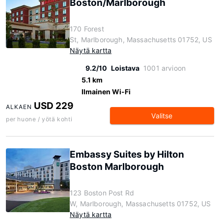
Boston/Marlborough
170 Forest
St, Marlborough, Massachusetts 01752, US
Näytä kartta
9.2/10
Loistava
1001 arvioon
5.1 km
Ilmainen Wi-Fi
USD 229
ALKAEN
Valitse
per huone / yötä kohti
Embassy Suites by Hilton
Boston Marlborough
123 Boston Post Rd
W, Marlborough, Massachusetts 01752, US
Näytä kartta