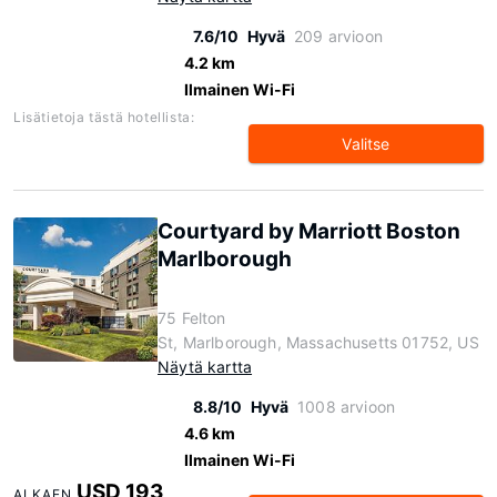
7.6/10
Hyvä
209 arvioon
4.2 km
Ilmainen Wi-Fi
Lisätietoja tästä hotellista:
Valitse
Courtyard by Marriott Boston
Marlborough
75 Felton
St, Marlborough, Massachusetts 01752, US
Näytä kartta
8.8/10
Hyvä
1008 arvioon
4.6 km
Ilmainen Wi-Fi
USD 193
ALKAEN