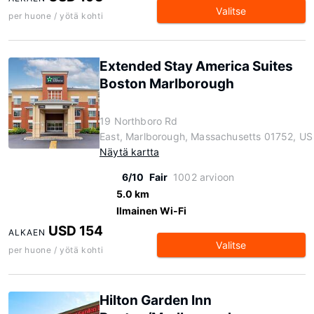
Valitse
per huone / yötä kohti
Extended Stay America Suites
Boston Marlborough
19 Northboro Rd
East, Marlborough, Massachusetts 01752, US
Näytä kartta
6/10
Fair
1002 arvioon
5.0 km
Ilmainen Wi-Fi
USD 154
ALKAEN
Valitse
per huone / yötä kohti
Hilton Garden Inn