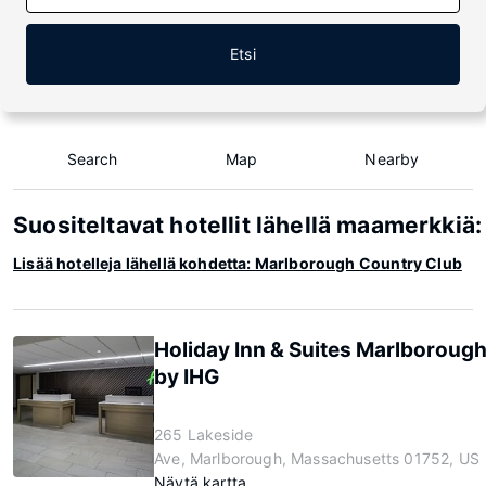
Etsi
Search
Map
Nearby
Suositeltavat hotellit lähellä maamerkki
Lisää hotelleja lähellä kohdetta: Marlborough Country Club
Holiday Inn & Suites Marlboroug
by IHG
265 Lakeside
Ave, Marlborough, Massachusetts 01752, US
Näytä kartta