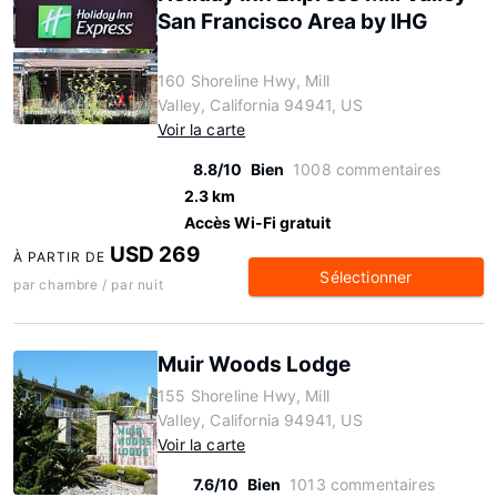
San Francisco Area by IHG
160 Shoreline Hwy, Mill
Valley, California 94941, US
Voir la carte
8.8/10
Bien
1008 commentaires
2.3 km
Accès Wi-Fi gratuit
USD 269
À PARTIR DE
Sélectionner
par chambre / par nuit
Muir Woods Lodge
155 Shoreline Hwy, Mill
Valley, California 94941, US
Voir la carte
7.6/10
Bien
1013 commentaires