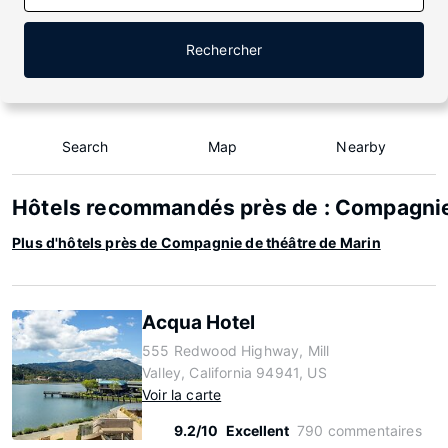
Rechercher
Search
Map
Nearby
Hôtels recommandés près de : Compagnie
Plus d'hôtels près de Compagnie de théâtre de Marin
Acqua Hotel
555 Redwood Highway, Mill
Valley, California 94941, US
Voir la carte
9.2/10
Excellent
790 commentaires