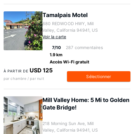
Tamalpais Motel
680 REDWOOD HWY, Mill
Valley, California 94941, US
Voir la carte
7/10
287 commentaires
1.9 km
Accès Wi-Fi gratuit
USD 125
À PARTIR DE
Sélectionner
par chambre / par nuit
Mill Valley Home: 5 Mi to Golden
Gate Bridge!
218 Morning Sun Ave, Mill
Valley, California 94941, US