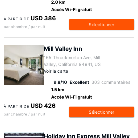
2.0 km
Accès Wi-Fi gratuit
USD 386
À PARTIR DE
Sélectionner
par chambre / par nuit
Mill Valley Inn
165 Throckmorton Ave, Mill
Valley, California 94941, US
Voir la carte
9.8/10
Excellent
303 commentaires
1.5 km
Accès Wi-Fi gratuit
USD 426
À PARTIR DE
Sélectionner
par chambre / par nuit
Holiday Inn Express Mill Valley