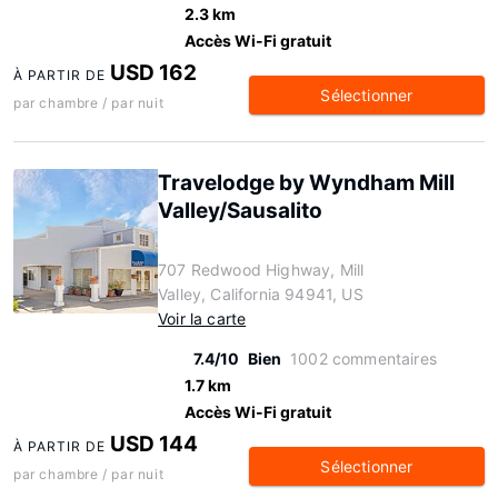
2.3 km
Accès Wi-Fi gratuit
USD 162
À PARTIR DE
Sélectionner
par chambre / par nuit
Travelodge by Wyndham Mill
Valley/Sausalito
707 Redwood Highway, Mill
Valley, California 94941, US
Voir la carte
7.4/10
Bien
1002 commentaires
1.7 km
Accès Wi-Fi gratuit
USD 144
À PARTIR DE
Sélectionner
par chambre / par nuit