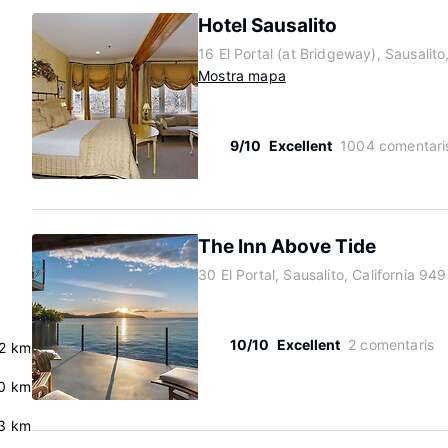
Hotel Sausalito
16 El Portal (at Bridgeway), Sausalit
Mostra mapa
9/10
Excellent
1004 comentari
The Inn Above Tide
30 El Portal, Sausalito, California 94
10/10
Excellent
2 comentaris
.2 km
0 km
3 km