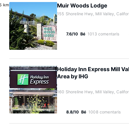
.5 km
Muir Woods Lodge
155 Shoreline Hwy, Mill Valley, Calif
7.6/10
Bé
1013 comentaris
Holiday Inn Express Mill Va
Area by IHG
160 Shoreline Hwy, Mill Valley, Calif
8.8/10
Bé
1008 comentaris