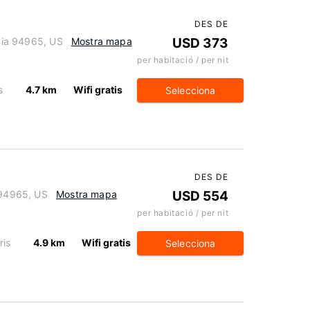
DES DE
rnia 94965, US
Mostra mapa
USD 373
per habitació / per nit
s
4.7 km
Wifi gratis
Selecciona
DES DE
 94965, US
Mostra mapa
USD 554
per habitació / per nit
ris
4.9 km
Wifi gratis
Selecciona