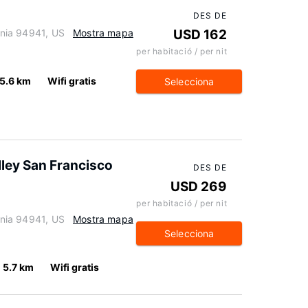
DES DE
ornia 94941, US
Mostra mapa
USD 162
per habitació / per nit
5.6 km
Wifi gratis
Selecciona
lley San Francisco
DES DE
USD 269
per habitació / per nit
ornia 94941, US
Mostra mapa
Selecciona
5.7 km
Wifi gratis