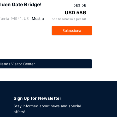
olden Gate Bridge!
DES DE
USD 586
ifornia 94941, US
Mostra
per habitació / per nit
Selecciona
lands Visitor Center
Sign Up for Newsletter
Stay informed about news and special
offers!