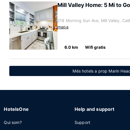
Mill Valley Home: 5 Mi to G
218 Morning Sun Ave, Mill Valley, Cal
mapa
6.0 km
Wifi gratis
Més hotels a prop Marin Head
HotelsOne
Help and support
Qui som?
Support