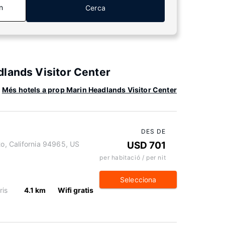
n
Cerca
dlands Visitor Center
Més hotels a prop Marin Headlands Visitor Center
DES DE
to, California 94965, US
USD 701
per habitació / per nit
Selecciona
ris
4.1 km
Wifi gratis