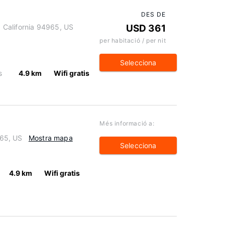
DES DE
o, California 94965, US
USD 361
per habitació / per nit
Selecciona
s
4.9 km
Wifi gratis
Més informació a:
965, US
Mostra mapa
Selecciona
4.9 km
Wifi gratis