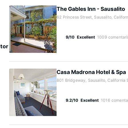
The Gables Inn - Sausalito
62 Princess Street, Sausalito, Califo
9/10
Excellent
1009 comentari
itor
Casa Madrona Hotel & Spa
801 Bridgeway, Sausalito, California
9.2/10
Excellent
1016 comenta