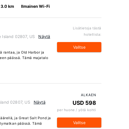
3.0 km
Ilmainen Wi-Fi
Lisätietoja tästä
hotellista:
e Island 02807, US
Näytä
Valitse
 rantaa, ja Old Harbor ja
leen päässä. Tämä majatalo
ALKAEN
Island 02807, US
Näytä
USD 598
per huone / yötä kohti
äärellä, ja Great Salt Pond ja
Valitse
velymatkan päässä. Tämä