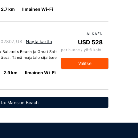
2.7 km
Ilmainen Wi-Fi
ALKAEN
d 02807, US
Näytä kartta
USD 528
per huone / yötä kohti
a Ballard's Beach ja Great Salt
äässä. Tämä majatalo sijaitsee
Valitse
2.9 km
Ilmainen Wi-Fi
etta: Mansion Beach