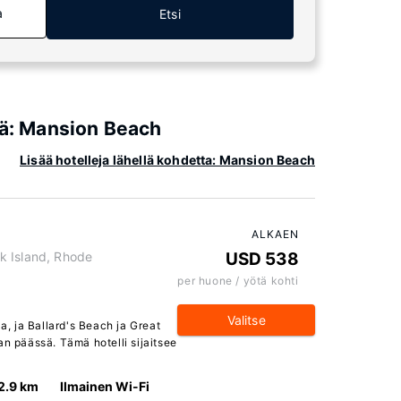
a
Etsi
iä: Mansion Beach
Lisää hotelleja lähellä kohdetta: Mansion Beach
ALKAEN
k Island, Rhode
USD 538
per huone / yötä kohti
Valitse
aa, ja Ballard's Beach ja Great
an päässä. Tämä hotelli sijaitsee
2.9 km
Ilmainen Wi-Fi