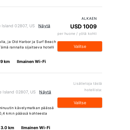
ALKAEN
e Island 02807, US
Näytä
USD 1009
per huone / yötä kohti
lla, ja Old Harbor ja Surf Beach
Valitse
mä rannalla sijaitseva hotelli
.9 km
Ilmainen Wi-Fi
Lisätietoja tästä
hotellista:
e Island 02807, US
Näytä
Valitse
5 minuutin kävelymatkan päässä
e 0,4 km:n päässä kohteesta
3.0 km
Ilmainen Wi-Fi