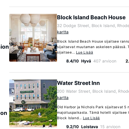
Block Island Beach House
32 Dodge Street, Block Island, Rhod
kartta
Block Island Beach House sijaitsee ranna
sion
sijaitsevat muutaman askeleen päässä. Tä
sijaitsee...
Lue Lisää
8.4/10
Hyvä
407 arvioon
2
Water Street Inn
200 Water Street, Block Island, Rhod
kartta
Old Harbor ja Nichols Park sijaitsevat 
ion
majoituspaikasta. Tämä hotelli sijaitse
Block Island...
Lue Lisää
9.2/10
Loistava
15 arvioon