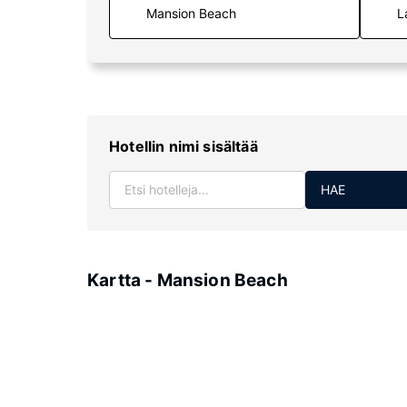
L
Hotellin nimi sisältää
HAE
Kartta - Mansion Beach