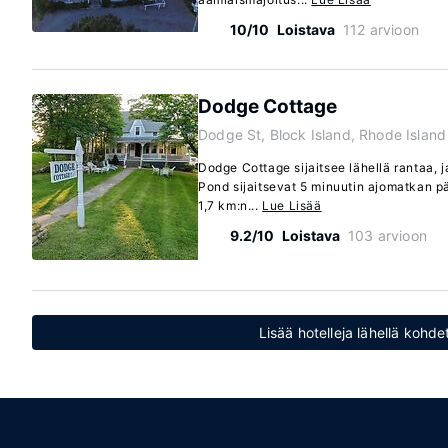
10/10
Loistava
112 arvioon
Dodge Cottage
Dodge St, Block Island, Rhode Islan
Dodge Cottage sijaitsee lähellä rantaa, j
Pond sijaitsevat 5 minuutin ajomatkan p
1,7 km:n...
Lue Lisää
9.2/10
Loistava
103 arvioon
Lisää hotelleja lähellä kohd