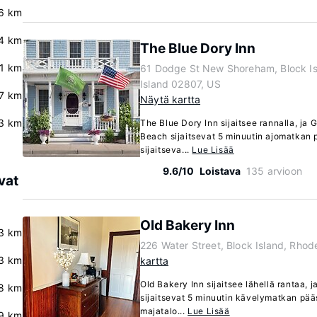
.6 km
4 km
The Blue Dory Inn
.1 km
61 Dodge St New Shoreham, Block Is
Island 02807, US
7 km
Näytä kartta
3 km
The Blue Dory Inn sijaitsee rannalla, ja 
Beach sijaitsevat 5 minuutin ajomatkan 
sijaitseva...
Lue Lisää
9.6/10
Loistava
135 arvioon
vat
Old Bakery Inn
3 km
226 Water Street, Block Island, Rhod
.3 km
kartta
Old Bakery Inn sijaitsee lähellä rantaa, 
8 km
sijaitsevat 5 minuutin kävelymatkan pää
majatalo...
Lue Lisää
9 km