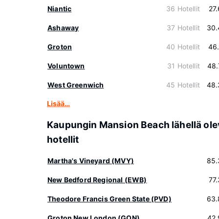
Niantic
36 Hotellit
27
Ashaway
37 Hotellit
30.
Groton
40 Hotellit
46
Voluntown
31 Hotellit
48.
West Greenwich
45 Hotellit
48.
Lisää…
Kaupungin Mansion Beach lähellä ole
hotellit
Martha's Vineyard (MVY)
85.
New Bedford Regional (EWB)
77
Theodore Francis Green State (PVD)
63.
Groton New London (GON)
42.