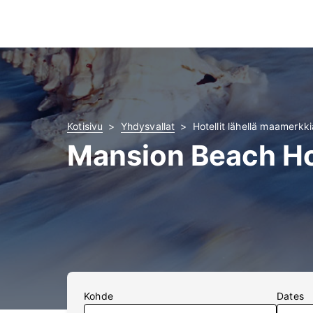
Kotisivu
Yhdysvallat
Hotellit lähellä maamerkk
Mansion Beach Hot
Kohde
Dates