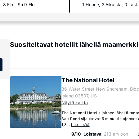
a 8 Elo - Su 9 Elo
1 Huone, 2 Aikuista, 0 Last
Suositeltavat hotellit lähellä maamerkk
The National Hotel
36 Water Street New Shoreham, Bloc
Island 02807, US
Näytä kartta
The National Hotel sijaitsee lähellä rant
Salt Pond sijaitsevat 5 minuutin ajomatk
1,8...
Lue Lisää
9/10
Loistava
213 arvioon