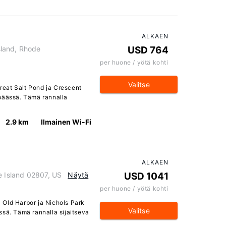
ALKAEN
land, Rhode
USD 764
per huone / yötä kohti
Valitse
Great Salt Pond ja Crescent
päässä. Tämä rannalla
2.9 km
Ilmainen Wi-Fi
ALKAEN
e Island 02807, US
Näytä
USD 1041
per huone / yötä kohti
ja Old Harbor ja Nichols Park
Valitse
ssä. Tämä rannalla sijaitseva