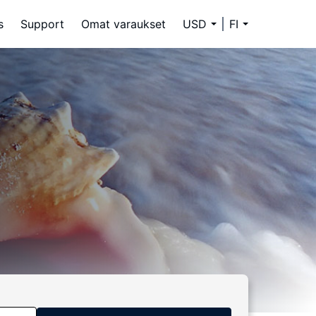
s
Support
Omat varaukset
USD
FI