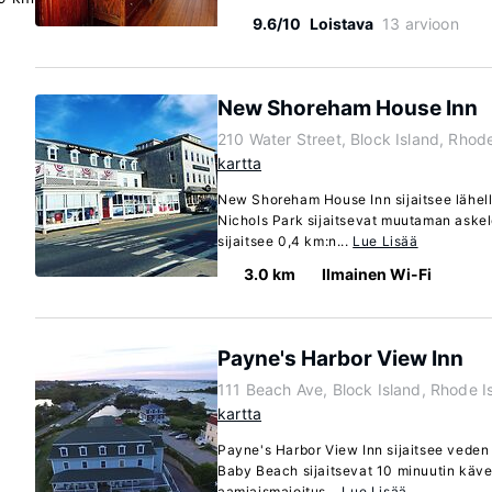
9.6/10
Loistava
13 arvioon
New Shoreham House Inn
210 Water Street, Block Island, Rhod
kartta
New Shoreham House Inn sijaitsee lähellä
Nichols Park sijaitsevat muutaman aske
sijaitsee 0,4 km:n...
Lue Lisää
3.0 km
Ilmainen Wi-Fi
Payne's Harbor View Inn
111 Beach Ave, Block Island, Rhode 
kartta
Payne's Harbor View Inn sijaitsee veden 
Baby Beach sijaitsevat 10 minuutin kä
aamiaismajoitus...
Lue Lisää