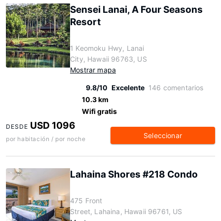
Sensei Lanai, A Four Seasons
Resort
1 Keomoku Hwy, Lanai
City, Hawaii 96763, US
Mostrar mapa
9.8/10
Excelente
146 comentarios
10.3 km
Wifi gratis
USD 1096
DESDE
Seleccionar
por habitación / por noche
Lahaina Shores #218 Condo
475 Front
Street, Lahaina, Hawaii 96761, US