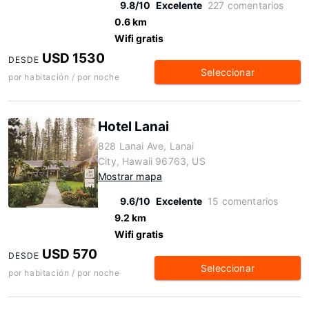
9.8/10
Excelente
227 comentarios
0.6 km
Wifi gratis
USD 1530
DESDE
Seleccionar
por habitación / por noche
Hotel Lanai
828 Lanai Ave, Lanai
City, Hawaii 96763, US
Mostrar mapa
9.6/10
Excelente
15 comentarios
9.2 km
Wifi gratis
USD 570
DESDE
Seleccionar
por habitación / por noche