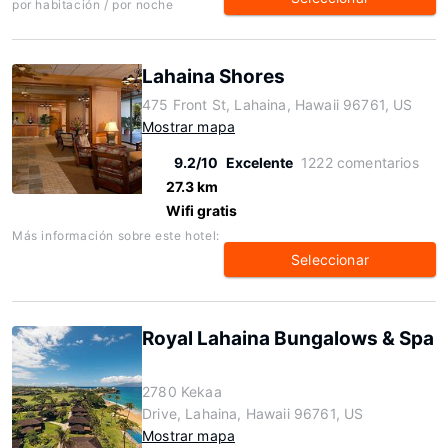
por habitación / por noche
Lahaina Shores
475 Front St, Lahaina, Hawaii 96761, US
Mostrar mapa
9.2/10
Excelente
1222 comentarios
27.3 km
Wifi gratis
Más información sobre este hotel:
Seleccionar
Royal Lahaina Bungalows & Spa
2780 Kekaa
Drive, Lahaina, Hawaii 96761, US
Mostrar mapa