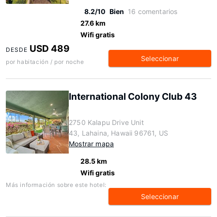
8.2/10
Bien
16 comentarios
27.6 km
Wifi gratis
USD 489
DESDE
Seleccionar
por habitación / por noche
International Colony Club 43
2750 Kalapu Drive Unit
43, Lahaina, Hawaii 96761, US
Mostrar mapa
28.5 km
Wifi gratis
Más información sobre este hotel:
Seleccionar