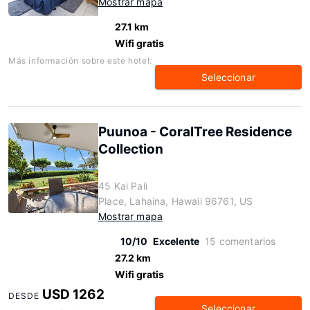
Mostrar mapa
27.1 km
Wifi gratis
Más información sobre este hotel:
Seleccionar
Puunoa - CoralTree Residence
Collection
45 Kai Pali
Place, Lahaina, Hawaii 96761, US
Mostrar mapa
10/10
Excelente
15 comentarios
27.2 km
Wifi gratis
USD 1262
DESDE
Seleccionar