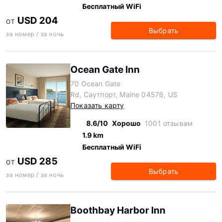
Бесплатный WiFi
USD 204
ОТ
Выбрать
за номер / за ночь
Ocean Gate Inn
70 Ocean Gate
Rd, Саутпорт, Maine 04576, US
Показать карту
8.6/10
Хорошо
1001 отзывам
1.9 km
Бесплатный WiFi
USD 285
ОТ
Выбрать
за номер / за ночь
Boothbay Harbor Inn