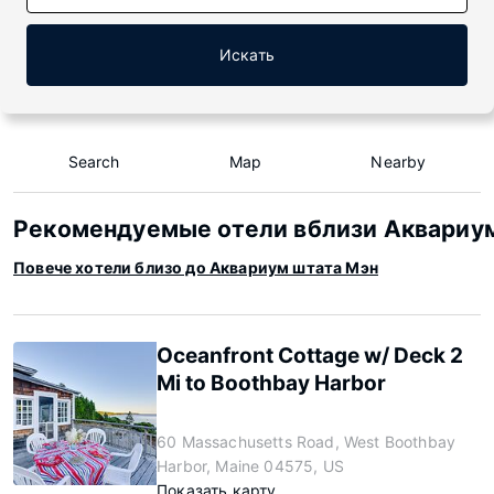
Искать
Search
Map
Nearby
Рекомендуемые отели вблизи Аквариу
Повече хотели близо до Аквариум штата Мэн
Oceanfront Cottage w/ Deck 2
Mi to Boothbay Harbor
60 Massachusetts Road, West Boothbay
Harbor, Maine 04575, US
Показать карту