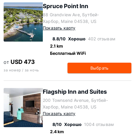
Spruce Point Inn
88 Grandview Ave, Бутбей-
Харбор, Maine 04538, US
Показать карту
8.8/10
Хорошо
402 отзывам
2.1 km
Бесплатный WiFi
USD 473
ОТ
Выбрать
за номер / за ночь
Flagship Inn and Suites
200 Townsend Avenue, Бутбей-
Харбор, Maine 04538, US
Показать карту
8/10
Хорошо
1004 отзывам
2.4 km