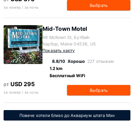
Выбрать
за номер / за ночь
Mid-Town Motel
96 McKown St, Бутбей-
Харбор, Maine 04538, US
Показать карту
8.8/10
Хорошо
227 отзывам
1.2 km
Бесплатный WiFi
USD 295
ОТ
Выбрать
за номер / за ночь
Повече хотели близо до Аквариум штата Мэн