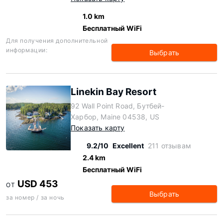
1.0 km
Бесплатный WiFi
Для получения дополнительной
информации:
Выбрать
Linekin Bay Resort
92 Wall Point Road, Бутбей-
Харбор, Maine 04538, US
Показать карту
9.2/10
Excellent
211 отзывам
2.4 km
Бесплатный WiFi
USD 453
ОТ
Выбрать
за номер / за ночь