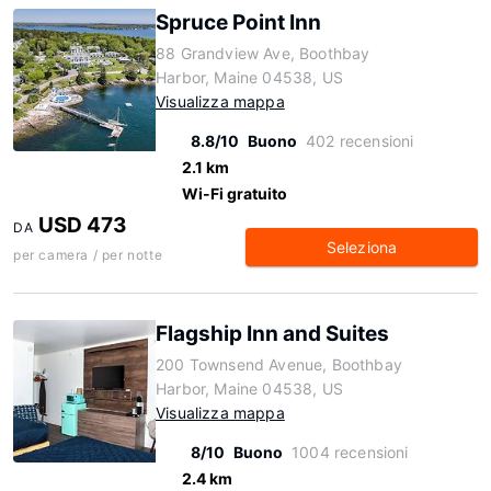
Spruce Point Inn
88 Grandview Ave, Boothbay
Harbor, Maine 04538, US
Visualizza mappa
8.8/10
Buono
402 recensioni
2.1 km
Wi-Fi gratuito
USD 473
DA
Seleziona
per camera / per notte
Flagship Inn and Suites
200 Townsend Avenue, Boothbay
Harbor, Maine 04538, US
Visualizza mappa
8/10
Buono
1004 recensioni
2.4 km