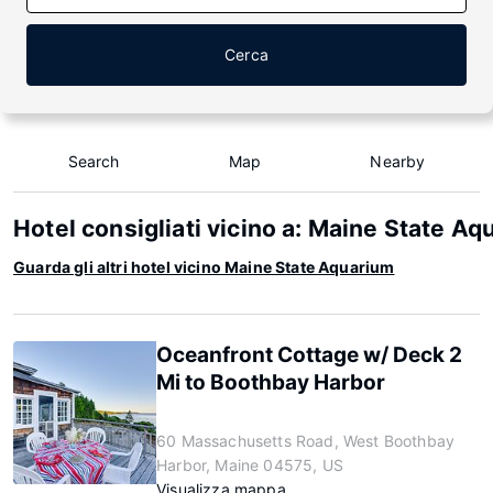
Cerca
Search
Map
Nearby
Hotel consigliati vicino a: Maine State A
Guarda gli altri hotel vicino Maine State Aquarium
Oceanfront Cottage w/ Deck 2
Mi to Boothbay Harbor
60 Massachusetts Road, West Boothbay
Harbor, Maine 04575, US
Visualizza mappa