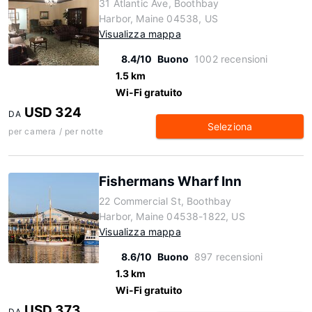
31 Atlantic Ave, Boothbay
Harbor, Maine 04538, US
Visualizza mappa
8.4/10
Buono
1002 recensioni
1.5 km
Wi-Fi gratuito
USD 324
DA
Seleziona
per camera / per notte
Fishermans Wharf Inn
22 Commercial St, Boothbay
Harbor, Maine 04538-1822, US
Visualizza mappa
8.6/10
Buono
897 recensioni
1.3 km
Wi-Fi gratuito
USD 373
DA