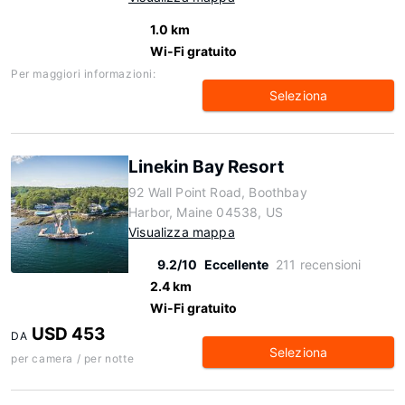
1.0 km
Wi-Fi gratuito
Per maggiori informazioni:
Seleziona
Linekin Bay Resort
92 Wall Point Road, Boothbay
Harbor, Maine 04538, US
Visualizza mappa
9.2/10
Eccellente
211 recensioni
2.4 km
Wi-Fi gratuito
USD 453
DA
Seleziona
per camera / per notte