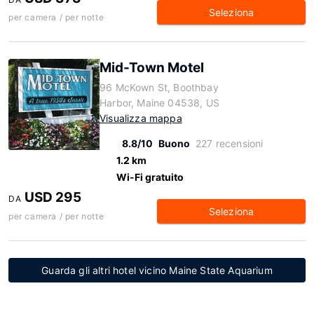
Seleziona
per camera / per notte
Mid-Town Motel
96 McKown St, Boothbay
Harbor, Maine 04538, US
Visualizza mappa
8.8/10
Buono
227 recensioni
1.2 km
Wi-Fi gratuito
USD 295
DA
Seleziona
per camera / per notte
Guarda gli altri hotel vicino Maine State Aquarium