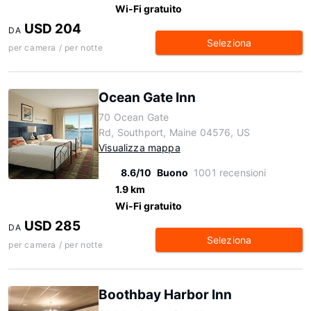
Wi-Fi gratuito
USD 204
DA
Seleziona
per camera / per notte
Ocean Gate Inn
70 Ocean Gate
Rd, Southport, Maine 04576, US
Visualizza mappa
8.6/10
Buono
1001 recensioni
1.9 km
Wi-Fi gratuito
USD 285
DA
Seleziona
per camera / per notte
Boothbay Harbor Inn