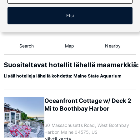
Etsi
Search
Map
Nearby
Suositeltavat hotellit lähellä maamerkkiä
Lisää hotelleja lähellä kohdetta: Maine State Aquarium
Oceanfront Cottage w/ Deck 2
Mi to Boothbay Harbor
60 Massachusetts Road, West Boothbay
Harbor, Maine 04575, US
Näytä kartta