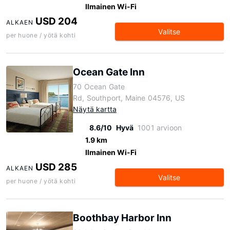
Ilmainen Wi-Fi
USD 204
ALKAEN
Valitse
per huone / yötä kohti
Ocean Gate Inn
70 Ocean Gate
Rd, Southport, Maine 04576, US
Näytä kartta
8.6/10
Hyvä
1001 arvioon
1.9 km
Ilmainen Wi-Fi
USD 285
ALKAEN
Valitse
per huone / yötä kohti
Boothbay Harbor Inn