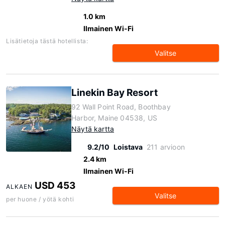
1.0 km
Ilmainen Wi-Fi
Lisätietoja tästä hotellista:
Valitse
Linekin Bay Resort
92 Wall Point Road, Boothbay
Harbor, Maine 04538, US
Näytä kartta
9.2/10
Loistava
211 arvioon
2.4 km
Ilmainen Wi-Fi
USD 453
ALKAEN
Valitse
per huone / yötä kohti