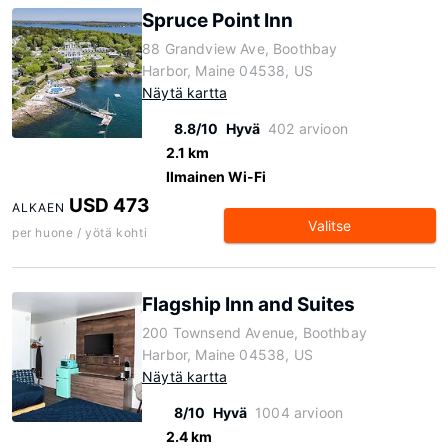
Spruce Point Inn
88 Grandview Ave, Boothbay
Harbor, Maine 04538, US
Näytä kartta
8.8/10
Hyvä
402 arvioon
2.1 km
Ilmainen Wi-Fi
USD 473
ALKAEN
Valitse
per huone / yötä kohti
Flagship Inn and Suites
200 Townsend Avenue, Boothbay
Harbor, Maine 04538, US
Näytä kartta
8/10
Hyvä
1004 arvioon
2.4 km