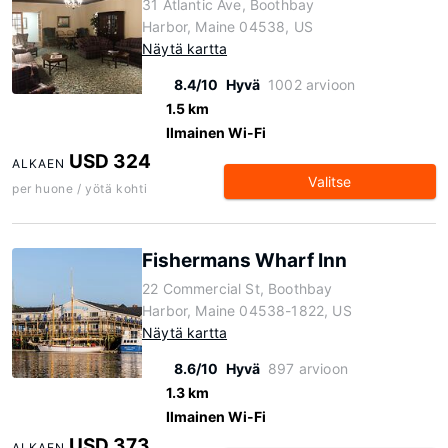
31 Atlantic Ave, Boothbay
Harbor, Maine 04538, US
Näytä kartta
8.4/10
Hyvä
1002 arvioon
1.5 km
Ilmainen Wi-Fi
USD 324
ALKAEN
Valitse
per huone / yötä kohti
Fishermans Wharf Inn
22 Commercial St, Boothbay
Harbor, Maine 04538-1822, US
Näytä kartta
8.6/10
Hyvä
897 arvioon
1.3 km
Ilmainen Wi-Fi
USD 373
ALKAEN