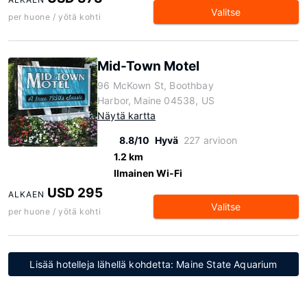
Valitse
per huone / yötä kohti
Mid-Town Motel
96 McKown St, Boothbay
Harbor, Maine 04538, US
Näytä kartta
8.8/10
Hyvä
227 arvioon
1.2 km
Ilmainen Wi-Fi
USD 295
ALKAEN
Valitse
per huone / yötä kohti
Lisää hotelleja lähellä kohdetta: Maine State Aquarium