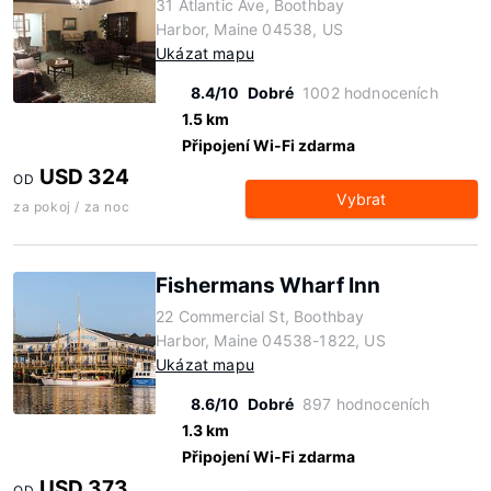
31 Atlantic Ave, Boothbay
Harbor, Maine 04538, US
Ukázat mapu
8.4/10
Dobré
1002 hodnoceních
1.5 km
Připojení Wi-Fi zdarma
USD 324
OD
Vybrat
za pokoj / za noc
Fishermans Wharf Inn
22 Commercial St, Boothbay
Harbor, Maine 04538-1822, US
Ukázat mapu
8.6/10
Dobré
897 hodnoceních
1.3 km
Připojení Wi-Fi zdarma
USD 373
OD