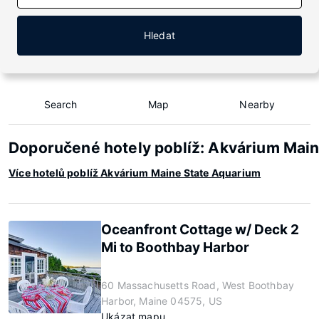
Hledat
Search
Map
Nearby
Doporučené hotely poblíž: Akvárium Mai
Více hotelů poblíž Akvárium Maine State Aquarium
Oceanfront Cottage w/ Deck 2
Mi to Boothbay Harbor
60 Massachusetts Road, West Boothbay
Harbor, Maine 04575, US
Ukázat mapu