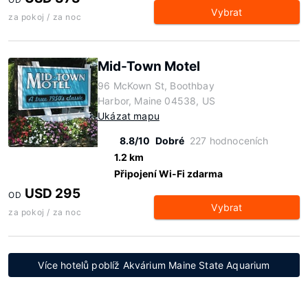
Vybrat
za pokoj / za noc
Mid-Town Motel
96 McKown St, Boothbay
Harbor, Maine 04538, US
Ukázat mapu
8.8/10
Dobré
227 hodnoceních
1.2 km
Připojení Wi-Fi zdarma
USD 295
OD
Vybrat
za pokoj / za noc
Více hotelů poblíž Akvárium Maine State Aquarium