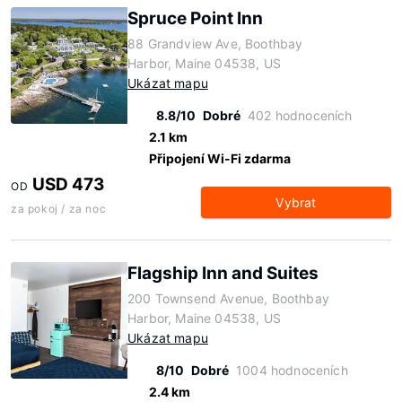
Spruce Point Inn
88 Grandview Ave, Boothbay
Harbor, Maine 04538, US
Ukázat mapu
8.8/10
Dobré
402 hodnoceních
2.1 km
Připojení Wi-Fi zdarma
USD 473
OD
Vybrat
za pokoj / za noc
Flagship Inn and Suites
200 Townsend Avenue, Boothbay
Harbor, Maine 04538, US
Ukázat mapu
8/10
Dobré
1004 hodnoceních
2.4 km