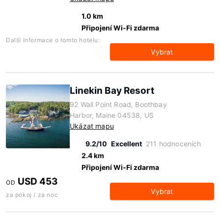
1.0 km
Připojení Wi-Fi zdarma
Další informace o tomto hotelu:
Vybrat
Linekin Bay Resort
92 Wall Point Road, Boothbay
Harbor, Maine 04538, US
Ukázat mapu
9.2/10
Excellent
211 hodnoceních
2.4 km
Připojení Wi-Fi zdarma
USD 453
OD
Vybrat
za pokoj / za noc