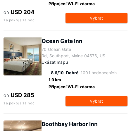
Připojení Wi-Fi zdarma
USD 204
OD
Vybrat
za pokoj / za noc
Ocean Gate Inn
70 Ocean Gate
Rd, Southport, Maine 04576, US
Ukázat mapu
8.6/10
Dobré
1001 hodnoceních
1.9 km
Připojení Wi-Fi zdarma
USD 285
OD
Vybrat
za pokoj / za noc
Boothbay Harbor Inn