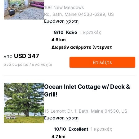
106 New Meadows
Rd, Bath, Maine 04530-6299, US
Εμφάνιση χάρτη
8/10
Καλό
1 κριτικές
4.6 km
Δωρεάν ασύρματο ίντερνετ
USD 347
ΑΠΌ
Επιλέξτε
ανά δωμάτιο / ανά νύχτα
Ocean Inlet Cottage w/ Deck &
Grill!
15 Lemont Dr, 1, Bath, Maine 04530, US
Εμφάνιση χάρτη
10/10
Excellent
1 κριτικές
4.7 km