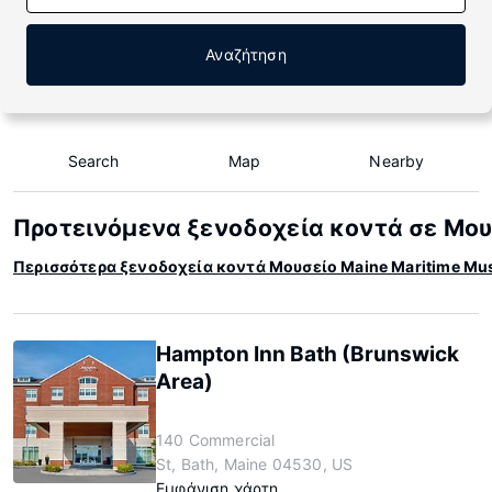
Αναζήτηση
Search
Map
Nearby
Προτεινόμενα ξενοδοχεία κοντά σε Μου
Περισσότερα ξενοδοχεία κοντά Μουσείο Maine Maritime M
Hampton Inn Bath (Brunswick
Area)
140 Commercial
St, Bath, Maine 04530, US
Εμφάνιση χάρτη