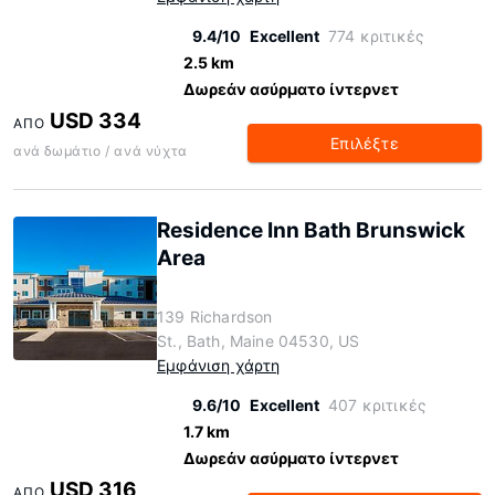
9.4/10
Excellent
774 κριτικές
2.5 km
Δωρεάν ασύρματο ίντερνετ
USD 334
ΑΠΌ
Επιλέξτε
ανά δωμάτιο / ανά νύχτα
Residence Inn Bath Brunswick
Area
139 Richardson
St., Bath, Maine 04530, US
Εμφάνιση χάρτη
9.6/10
Excellent
407 κριτικές
1.7 km
Δωρεάν ασύρματο ίντερνετ
USD 316
ΑΠΌ