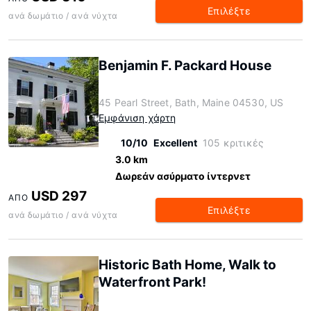
Επιλέξτε
ανά δωμάτιο / ανά νύχτα
Benjamin F. Packard House
45 Pearl Street, Bath, Maine 04530, US
Εμφάνιση χάρτη
10/10
Excellent
105 κριτικές
3.0 km
Δωρεάν ασύρματο ίντερνετ
USD 297
ΑΠΌ
Επιλέξτε
ανά δωμάτιο / ανά νύχτα
Historic Bath Home, Walk to
Waterfront Park!