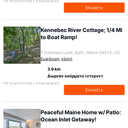
Για περισσότερες πληροφορίες:
Επιλέξτε
Kennebec River Cottage; 1/4 Mi
to Boat Ramp!
5 Harkness Lane, Bath, Maine 04530, US
Εμφάνιση χάρτη
3.9 km
Δωρεάν ασύρματο ίντερνετ
Για περισσότερες πληροφορίες:
Επιλέξτε
Peaceful Maine Home w/ Patio:
Ocean Inlet Getaway!