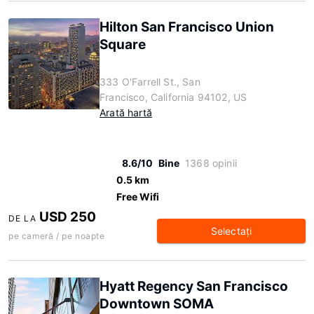
Hilton San Francisco Union
Square
333 O'Farrell St., San
Francisco, California 94102, US
Arată hartă
8.6/10
Bine
1368 opinii
0.5 km
Free Wifi
USD 250
DE LA
Selectaţi
pe cameră / pe noapte
Hyatt Regency San Francisco
Downtown SOMA