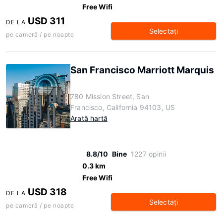
Free Wifi
USD 311
DE LA
Selectaţi
pe cameră / pe noapte
San Francisco Marriott Marquis
780 Mission Street, San
Francisco, California 94103, US
Arată hartă
8.8/10
Bine
1227 opinii
0.3 km
Free Wifi
USD 318
DE LA
Selectaţi
pe cameră / pe noapte