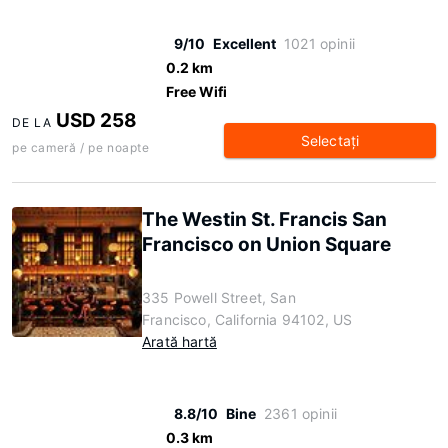
9/10
Excellent
1021 opinii
0.2 km
Free Wifi
USD 258
DE LA
Selectaţi
pe cameră / pe noapte
The Westin St. Francis San
Francisco on Union Square
335 Powell Street, San
Francisco, California 94102, US
Arată hartă
8.8/10
Bine
2361 opinii
0.3 km