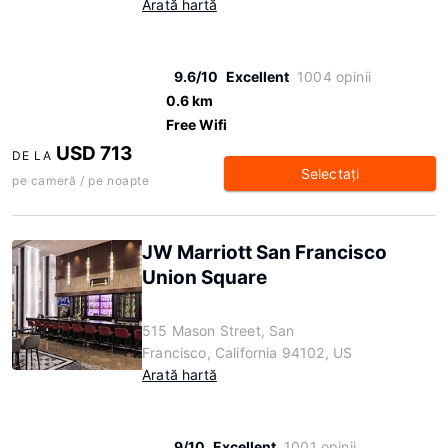
Arată hartă
9.6/10
Excellent
1004 opinii
0.6 km
Free Wifi
USD 713
DE LA
Selectaţi
pe cameră / pe noapte
JW Marriott San Francisco
Union Square
515 Mason Street, San
Francisco, California 94102, US
Arată hartă
9/10
Excellent
1001 opinii