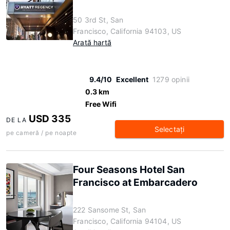
50 3rd St, San
Francisco, California 94103, US
Arată hartă
9.4/10
Excellent
1279 opinii
0.3 km
Free Wifi
USD 335
DE LA
Selectaţi
pe cameră / pe noapte
Four Seasons Hotel San
Francisco at Embarcadero
222 Sansome St, San
Francisco, California 94104, US