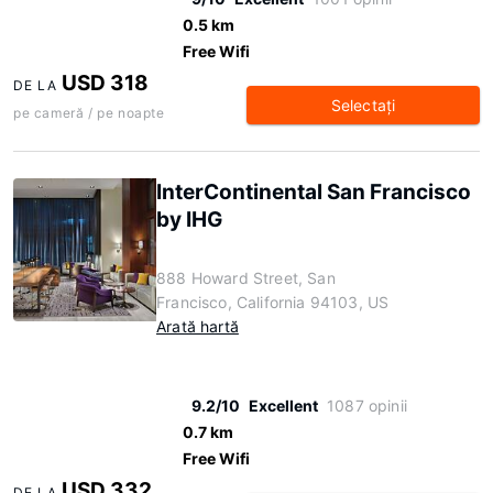
0.5 km
Free Wifi
USD 318
DE LA
Selectaţi
pe cameră / pe noapte
InterContinental San Francisco
by IHG
888 Howard Street, San
Francisco, California 94103, US
Arată hartă
9.2/10
Excellent
1087 opinii
0.7 km
Free Wifi
USD 332
DE LA