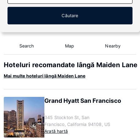
Căutare
Search
Map
Nearby
Hoteluri recomandate lângă Maiden Lane
Mai multe hoteluri lângă Maiden Lane
Grand Hyatt San Francisco
345 Stockton St, San
Francisco, California 94108, US
Arată hartă