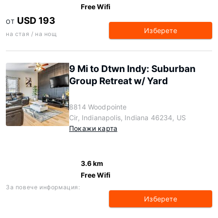
Free Wifi
USD 193
ОТ
Изберете
на стая / на нощ
9 Mi to Dtwn Indy: Suburban
Group Retreat w/ Yard
8814 Woodpointe
Cir, Indianapolis, Indiana 46234, US
Покажи карта
3.6 km
Free Wifi
За повече информация:
Изберете