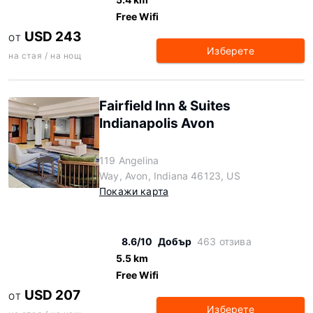
Free Wifi
USD 243
ОТ
Изберете
на стая / на нощ
Fairfield Inn & Suites
Indianapolis Avon
119 Angelina
Way, Avon, Indiana 46123, US
Покажи карта
8.6/10
Добър
463 отзива
5.5 km
Free Wifi
USD 207
ОТ
Изберете