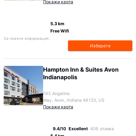
Покажи карта
5.3 km
Free Wifi
За повече информация:
Изберете
Hampton Inn & Suites Avon
Indianapolis
193 Angelina
Way, Avon, Indiana 46123, US
Покажи карта
9.4/10
Excellent
406 отзива
5.4 km