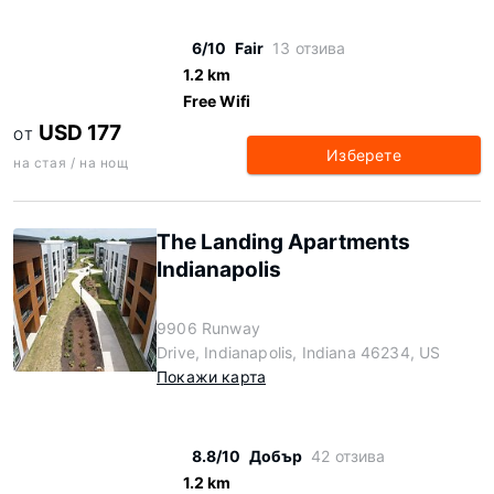
6/10
Fair
13 отзива
1.2 km
Free Wifi
USD 177
ОТ
Изберете
на стая / на нощ
The Landing Apartments
Indianapolis
9906 Runway
Drive, Indianapolis, Indiana 46234, US
Покажи карта
8.8/10
Добър
42 отзива
1.2 km