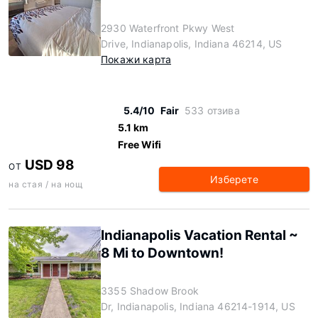
2930 Waterfront Pkwy West
Drive, Indianapolis, Indiana 46214, US
Покажи карта
5.4/10
Fair
533 отзива
5.1 km
Free Wifi
USD 98
ОТ
Изберете
на стая / на нощ
Indianapolis Vacation Rental ~
8 Mi to Downtown!
3355 Shadow Brook
Dr, Indianapolis, Indiana 46214-1914, US