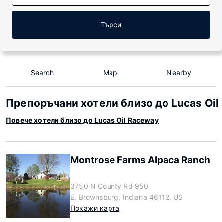
Търси
Search
Map
Nearby
Препоръчани хотели близо до Lucas Oil
Повече хотели близо до Lucas Oil Raceway
Montrose Farms Alpaca Ranch
3750 N County Rd 950
E, Brownsburg, Indiana 46112, US
Покажи карта