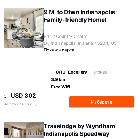
9 Mi to Dtwn Indianapolis:
Family-friendly Home!
8442 Country Charm
Dr, Indianapolis, Indiana 46234, US
Покажи карта
10/10
Excellent
1 отзива
3.9 km
Free Wifi
USD 302
ОТ
Изберете
на стая / на нощ
Travelodge by Wyndham
Indianapolis Speedway