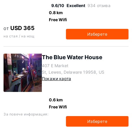
9.6/10
Excellent
934 отзива
0.8 km
Free Wifi
USD 365
ОТ
Изберете
на стая / на нощ
The Blue Water House
407 E Market
St, Lewes, Delaware 19958, US
Покажи карта
0.6 km
Free Wifi
За повече информация:
Изберете