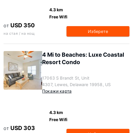
4.3 km
Free Wifi
USD 350
ОТ
Изберете
на стая / на нощ
4 Mi to Beaches: Luxe Coastal
Resort Condo
17063 S Brandt St, Unit
4307, Lewes, Delaware 19958, US
Покажи карта
4.3 km
Free Wifi
USD 303
ОТ