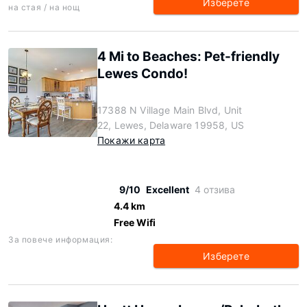
Изберете
на стая / на нощ
4 Mi to Beaches: Pet-friendly
Lewes Condo!
17388 N Village Main Blvd, Unit
22, Lewes, Delaware 19958, US
Покажи карта
9/10
Excellent
4 отзива
4.4 km
Free Wifi
За повече информация:
Изберете