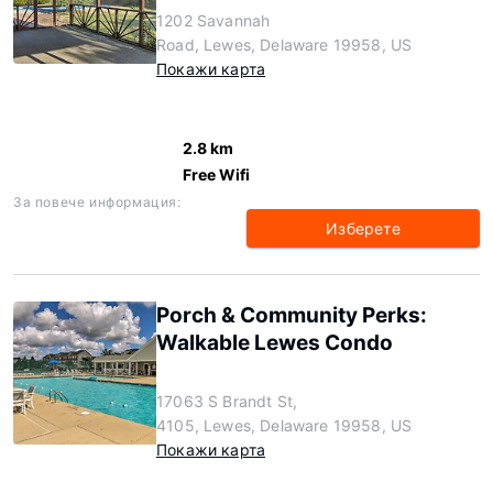
1202 Savannah
Road, Lewes, Delaware 19958, US
Покажи карта
2.8 km
Free Wifi
За повече информация:
Изберете
Porch & Community Perks:
Walkable Lewes Condo
17063 S Brandt St,
4105, Lewes, Delaware 19958, US
Покажи карта