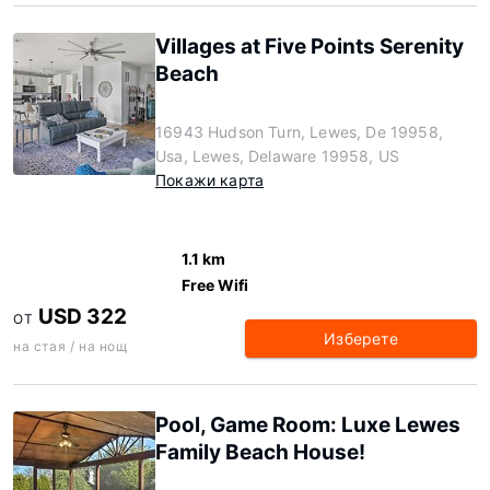
Villages at Five Points Serenity
Beach
16943 Hudson Turn, Lewes, De 19958,
Usa, Lewes, Delaware 19958, US
Покажи карта
1.1 km
Free Wifi
USD 322
ОТ
Изберете
на стая / на нощ
Pool, Game Room: Luxe Lewes
Family Beach House!