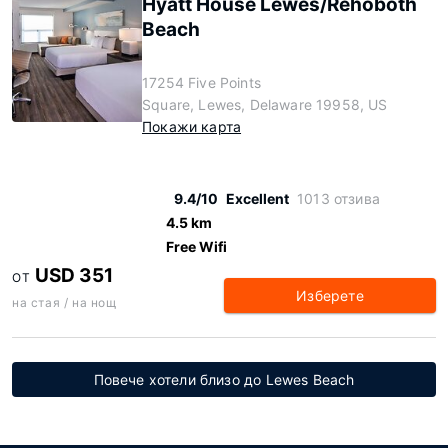
Hyatt House Lewes/Rehoboth
Beach
17254 Five Points
Square, Lewes, Delaware 19958, US
Покажи карта
9.4/10
Excellent
1013 отзива
4.5 km
Free Wifi
USD 351
ОТ
Изберете
на стая / на нощ
Повече хотели близо до Lewes Beach