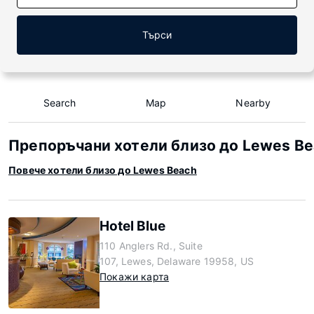
Търси
Search
Map
Nearby
Препоръчани хотели близо до Lewes B
Повече хотели близо до Lewes Beach
Hotel Blue
110 Anglers Rd., Suite
107, Lewes, Delaware 19958, US
Покажи карта