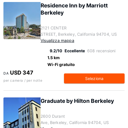
Residence Inn by Marriott
Berkeley
2121 CENTER
STREET, Berkeley, California 94704, US
Visualizza mappa
9.2/10
Eccellente
608 recensioni
1.5 km
Wi-Fi gratuito
USD 347
DA
Seleziona
per camera / per notte
Graduate by Hilton Berkeley
2600 Durant
Ave, Berkeley, California 94704, US