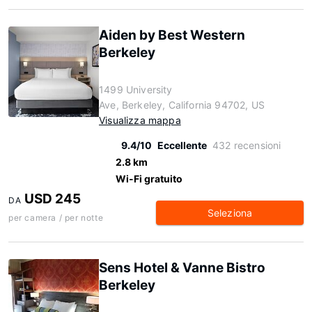
Aiden by Best Western
Berkeley
1499 University
Ave, Berkeley, California 94702, US
Visualizza mappa
9.4/10
Eccellente
432 recensioni
2.8 km
Wi-Fi gratuito
USD 245
DA
Seleziona
per camera / per notte
Sens Hotel & Vanne Bistro
Berkeley