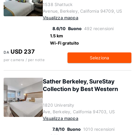
1538 Shattuck
Avenue, Berkeley, California 94709, US
Visualizza mappa
8.6/10
Buono
492 recensioni
1.5 km
Wi-Fi gratuito
USD 237
DA
Seleziona
per camera / per notte
Sather Berkeley, SureStay
Collection by Best Western
1820 University
Ave, Berkeley, California 94703, US
Visualizza mappa
7.8/10
Buono
1010 recensioni