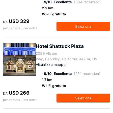
9/10
Eccellente
1034 recensioni
2.2 km
Wi-Fi gratuito
USD 329
DA
Seleziona
per camera / per notte
Hotel Shattuck Plaza
2086 Allston
Way, Berkeley, California 94704, US
Visualizza mappa
9/10
Eccellente
1251 recensioni
1.7 km
Wi-Fi gratuito
USD 266
DA
Seleziona
per camera / per notte