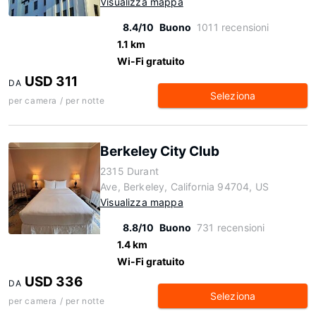
Visualizza mappa
8.4/10
Buono
1011 recensioni
1.1 km
Wi-Fi gratuito
USD 311
DA
Seleziona
per camera / per notte
Berkeley City Club
2315 Durant
Ave, Berkeley, California 94704, US
Visualizza mappa
8.8/10
Buono
731 recensioni
1.4 km
Wi-Fi gratuito
USD 336
DA
Seleziona
per camera / per notte