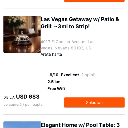
Las Vegas Getaway w/ Patio &
Grill: ~3mi to Strip!
4017 El Camino Avenue, Las
Vegas, Nevada 89102, US
Arată hartă
9/10
Excellent
2 opinii
2.5 km
Free Wifi
USD 683
DE LA
Selectaţi
pe cameră / pe noapte
Elegant Home w/ Pool Table: 3