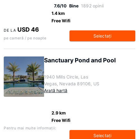
7.6/10
Bine
1892 opinii
1.4 km
Free Wifi
USD 46
DE LA
Selectaţi
pe cameră / pe noapte
Sanctuary Pond and Pool
1940 Mills Circle, Las
Vegas, Nevada 89106, US
Arată hartă
2.9 km
Free Wifi
Pentru mai multe informaţii:
Selectaţi