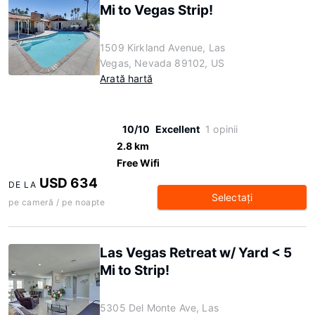
Mi to Vegas Strip!
1509 Kirkland Avenue, Las
Vegas, Nevada 89102, US
Arată hartă
10/10
Excellent
1 opinii
2.8 km
Free Wifi
USD 634
DE LA
Selectaţi
pe cameră / pe noapte
Las Vegas Retreat w/ Yard < 5
Mi to Strip!
5305 Del Monte Ave, Las