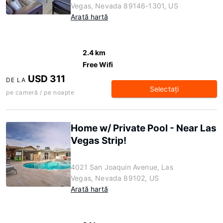
Vegas, Nevada 89146-1301, US
Arată hartă
2.4 km
Free Wifi
USD 311
DE LA
Selectaţi
pe cameră / pe noapte
Home w/ Private Pool - Near Las
Vegas Strip!
4021 San Joaquin Avenue, Las
Vegas, Nevada 89102, US
Arată hartă