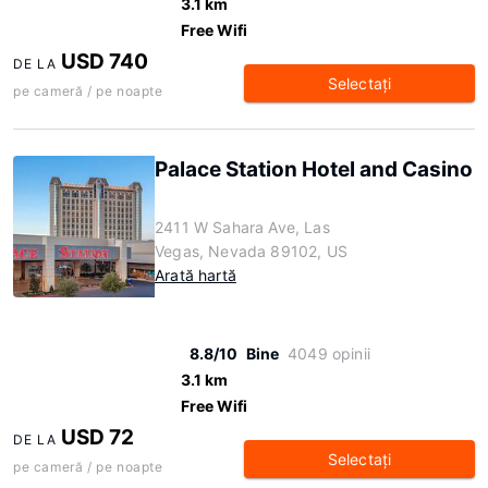
3.1 km
Free Wifi
USD 740
DE LA
Selectaţi
pe cameră / pe noapte
Palace Station Hotel and Casino
2411 W Sahara Ave, Las
Vegas, Nevada 89102, US
Arată hartă
8.8/10
Bine
4049 opinii
3.1 km
Free Wifi
USD 72
DE LA
Selectaţi
pe cameră / pe noapte