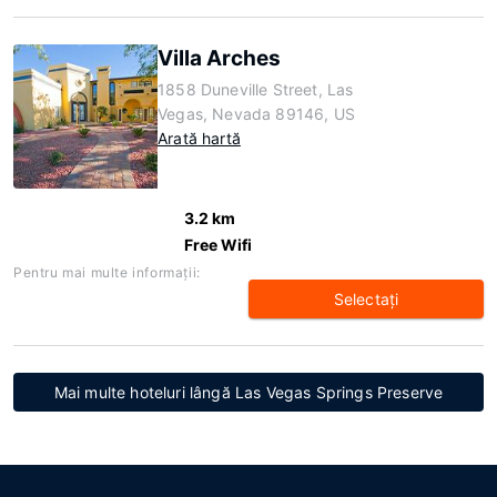
Villa Arches
1858 Duneville Street, Las
Vegas, Nevada 89146, US
Arată hartă
3.2 km
Free Wifi
Pentru mai multe informaţii:
Selectaţi
Mai multe hoteluri lângă Las Vegas Springs Preserve