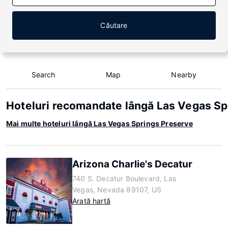
Căutare
Search
Map
Nearby
Hoteluri recomandate lângă Las Vegas Sp
Mai multe hoteluri lângă Las Vegas Springs Preserve
Arizona Charlie's Decatur
740 S. Decatur Boulevard, Las
Vegas, Nevada 89107, US
Arată hartă