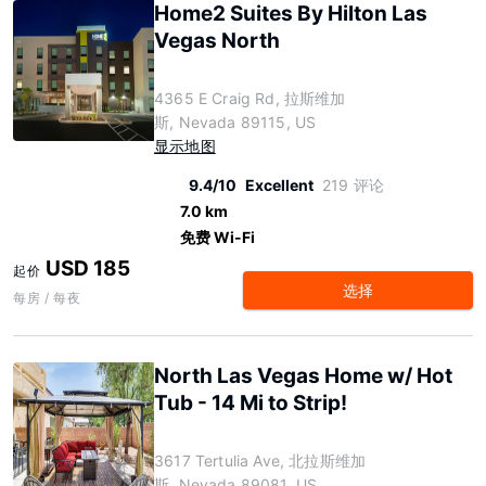
Home2 Suites By Hilton Las
Vegas North
4365 E Craig Rd, 拉斯维加
斯, Nevada 89115, US
显示地图
9.4/10
Excellent
219 评论
7.0 km
免费 Wi-Fi
USD 185
起价
选择
每房 / 每夜
North Las Vegas Home w/ Hot
Tub - 14 Mi to Strip!
3617 Tertulia Ave, 北拉斯维加
斯, Nevada 89081, US