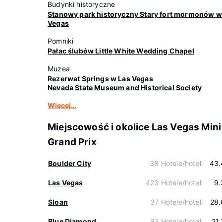
Budynki historyczne
Stanowy park historyczny Stary fort mormonów w
Vegas
Pomniki
Pałac ślubów Little White Wedding Chapel
Muzea
Rezerwat Springs w Las Vegas
Nevada State Museum and Historical Society
Więcej…
Miejscowość i okolice Las Vegas Mini
Grand Prix
Boulder City
38 Hotele/hoteli
43.
Las Vegas
423 Hotele/hoteli
9.
Sloan
37 Hotele/hoteli
28.
Blue Diamond
81 Hotele/hoteli
21