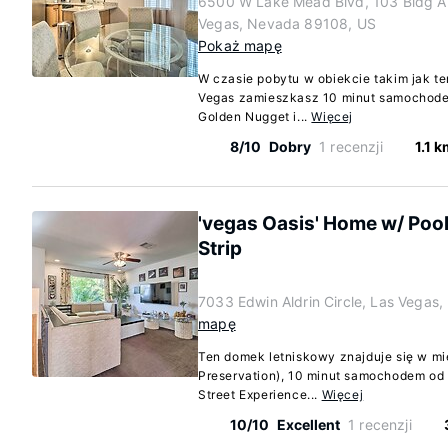
6500 W Lake Mead Blvd, 103 Bldg A
Vegas, Nevada 89108, US
Pokaż mapę
W czasie pobytu w obiekcie takim jak t
Vegas zamieszkasz 10 minut samochodem
Golden Nugget i...
Więcej
8/10
Dobry
1 recenzji
1.1 
'vegas Oasis' Home w/ Pool 
Strip
7033 Edwin Aldrin Circle, Las Vegas
mapę
Ten domek letniskowy znajduje się w mi
Preservation), 10 minut samochodem od a
Street Experience...
Więcej
10/10
Excellent
1 recenzji