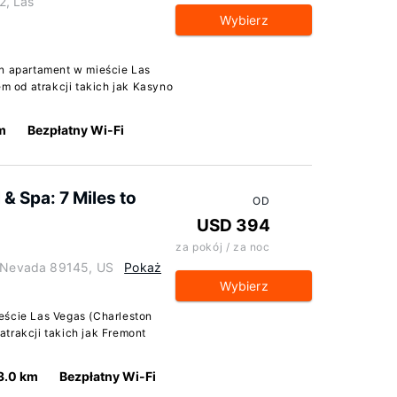
2, Las
Wybierz
en apartament w mieście Las
 od atrakcji takich jak Kasyno
km
Bezpłatny Wi-Fi
& Spa: 7 Miles to
OD
USD 394
za pokój / za noc
, Nevada 89145, US
Pokaż
Wybierz
eście Las Vegas (Charleston
trakcji takich jak Fremont
3.0 km
Bezpłatny Wi-Fi