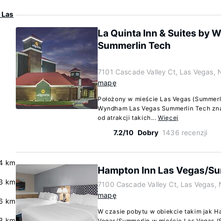
 Las
La Quinta Inn & Suites by
Summerlin Tech
7101 Cascade Valley Ct, Las Vegas,
mapę
Położony w mieście Las Vegas (Summerlin
Wyndham Las Vegas Summerlin Tech zna
od atrakcji takich...
Więcej
7.2/10
Dobry
1436 recenzji
4 km
Hampton Inn Las Vegas/S
3 km
7100 Cascade Valley Ct, Las Vegas,
mapę
6 km
W czasie pobytu w obiekcie takim jak H
.3 km
Vegas/Summerlin w mieście Las Vegas (