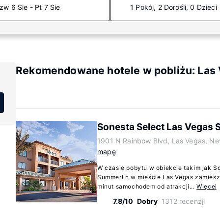
zw 6 Sie - Pt 7 Sie
1 Pokój, 2 Dorośli, 0 Dzieci
Rekomendowane hotele w pobliżu: Las 
Sonesta Select Las Vegas 
1901 N Rainbow Blvd, Las Vegas, N
mapę
W czasie pobytu w obiekcie takim jak S
Summerlin w mieście Las Vegas zamiesz
minut samochodem od atrakcji...
Więcej
7.8/10
Dobry
1312 recenzji