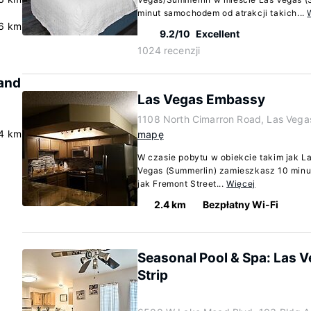
minut samochodem od atrakcji takich...
6 km
9.2/10
Excellent
1024 recenzji
rand
Las Vegas Embassy
1108 North Cimarron Road, Las Veg
4 km
mapę
W czasie pobytu w obiekcie takim jak L
Vegas (Summerlin) zamieszkasz 10 minu
jak Fremont Street...
Więcej
2.4 km
Bezpłatny Wi-Fi
Seasonal Pool & Spa: Las Ve
Strip