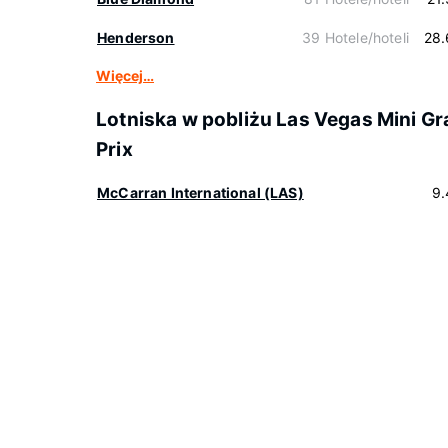
Henderson
39 Hotele/hoteli
28.
Więcej…
Lotniska w pobliżu Las Vegas Mini G
Prix
McCarran International (LAS)
9.