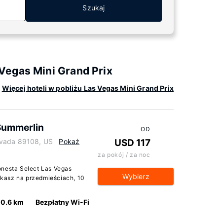
Szukaj
Vegas Mini Grand Prix
Więcej hoteli w pobliżu Las Vegas Mini Grand Prix
Summerlin
OD
evada 89108, US
Pokaż
USD 117
za pokój / za noc
onesta Select Las Vegas
Wybierz
kasz na przedmieściach, 10
0.6 km
Bezpłatny Wi-Fi