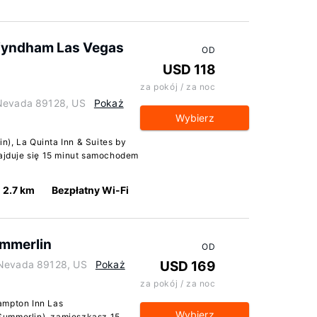
 Wyndham Las Vegas
OD
USD 118
za pokój / za noc
 Nevada 89128, US
Pokaż
Wybierz
), La Quinta Inn & Suites by
jduje się 15 minut samochodem
2.7 km
Bezpłatny Wi-Fi
ummerlin
OD
 Nevada 89128, US
Pokaż
USD 169
za pokój / za noc
ampton Inn Las
Wybierz
Summerlin), zamieszkasz 15