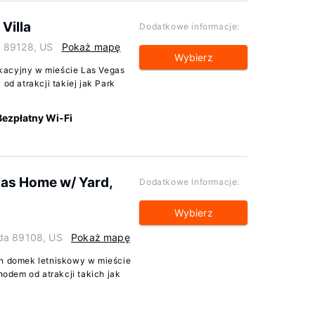
Villa
Dodatkowe informacje:
a 89128, US
Pokaż mapę
Wybierz
kacyjny w mieście Las Vegas
od atrakcji takiej jak Park
Bezpłatny Wi-Fi
as Home w/ Yard,
Dodatkowe informacje:
Wybierz
ada 89108, US
Pokaż mapę
en domek letniskowy w mieście
odem od atrakcji takich jak