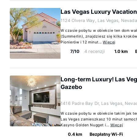
Las Vegas Luxury Vacation 
1124 Olvera Way, Las Vegas, Nevad
W czasie pobytu w obiekcie ten dom wa
(Summerlin), znajdziesz się kilka kroków 
Pionierów i 12 minut...
Więcej
7/10
4 recenzji
1.0 km
Long-term Luxury! Las Veg
Gazebo
1416 Padre Bay Dr, Las Vegas, Nev
W czasie pobytu w obiekcie takim jak t
Las Vegas zamieszkasz 10 minut samoch
Kasyno Golden Nugget i...
Więcej
0.4 km
Bezpłatny Wi-Fi