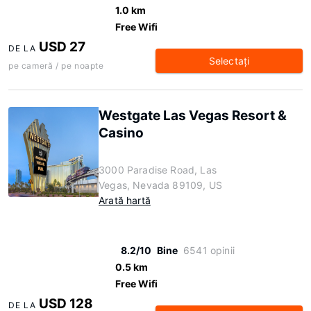
1.0 km
Free Wifi
USD 27
DE LA
Selectaţi
pe cameră / pe noapte
Westgate Las Vegas Resort &
Casino
3000 Paradise Road, Las
Vegas, Nevada 89109, US
Arată hartă
8.2/10
Bine
6541 opinii
0.5 km
Free Wifi
USD 128
DE LA