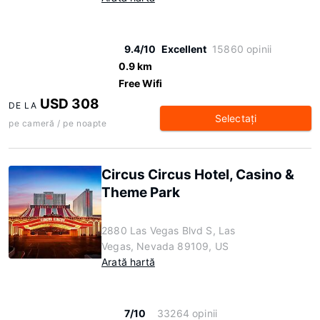
9.4/10
Excellent
15860 opinii
0.9 km
Free Wifi
USD 308
DE LA
Selectaţi
pe cameră / pe noapte
Circus Circus Hotel, Casino &
Theme Park
2880 Las Vegas Blvd S, Las
Vegas, Nevada 89109, US
Arată hartă
7/10
33264 opinii