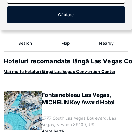
Căutare
Search
Map
Nearby
Hoteluri recomandate lângă Las Vegas C
Mai multe hoteluri lângă Las Vegas Convention Center
Fontainebleau Las Vegas,
MICHELIN Key Award Hotel
2777 South Las Vegas Boulevard, Las
Vegas, Nevada 89109, US
Arată hartă