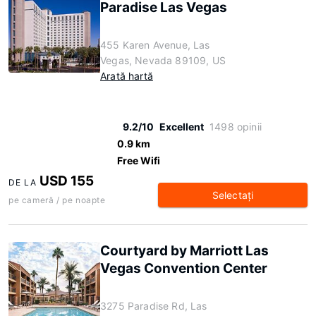
Paradise Las Vegas
455 Karen Avenue, Las
Vegas, Nevada 89109, US
Arată hartă
9.2/10
Excellent
1498 opinii
0.9 km
Free Wifi
USD 155
DE LA
Selectaţi
pe cameră / pe noapte
Courtyard by Marriott Las
Vegas Convention Center
3275 Paradise Rd, Las