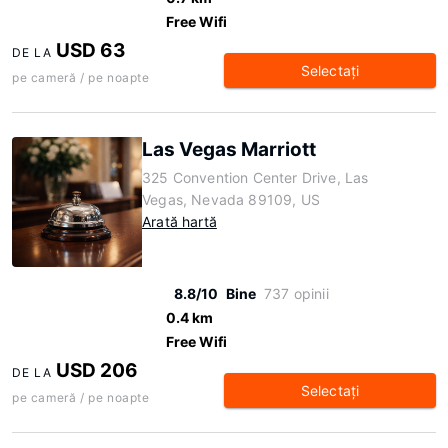
Free Wifi
USD 63
DE LA
Selectaţi
pe cameră / pe noapte
Las Vegas Marriott
325 Convention Center Drive, Las
Vegas, Nevada 89109, US
Arată hartă
8.8/10
Bine
737 opinii
0.4 km
Free Wifi
USD 206
DE LA
Selectaţi
pe cameră / pe noapte