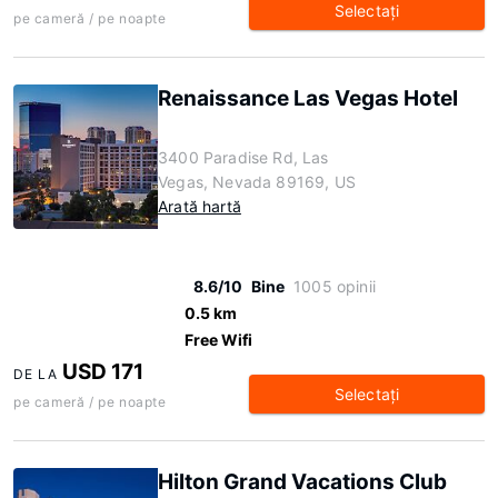
Selectaţi
pe cameră / pe noapte
Renaissance Las Vegas Hotel
3400 Paradise Rd, Las
Vegas, Nevada 89169, US
Arată hartă
8.6/10
Bine
1005 opinii
0.5 km
Free Wifi
USD 171
DE LA
Selectaţi
pe cameră / pe noapte
Hilton Grand Vacations Club