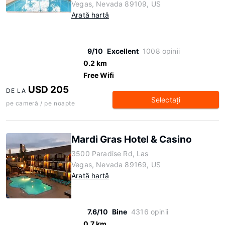
Vegas, Nevada 89109, US
Arată hartă
9/10
Excellent
1008 opinii
0.2 km
Free Wifi
USD 205
DE LA
Selectaţi
pe cameră / pe noapte
Mardi Gras Hotel & Casino
3500 Paradise Rd, Las
Vegas, Nevada 89169, US
Arată hartă
7.6/10
Bine
4316 opinii
0.7 km