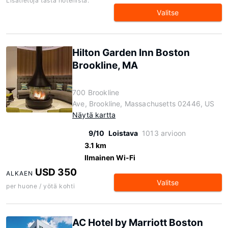
Lisätietoja tästä hotellista:
Valitse
Hilton Garden Inn Boston
Brookline, MA
700 Brookline
Ave, Brookline, Massachusetts 02446, US
Näytä kartta
9/10
Loistava
1013 arvioon
3.1 km
Ilmainen Wi-Fi
USD 350
ALKAEN
Valitse
per huone / yötä kohti
AC Hotel by Marriott Boston