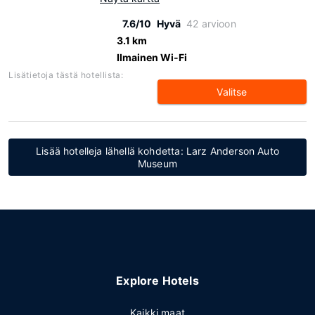
7.6/10
Hyvä
42 arvioon
3.1 km
Ilmainen Wi-Fi
Lisätietoja tästä hotellista:
Valitse
Lisää hotelleja lähellä kohdetta: Larz Anderson Auto
Museum
Explore Hotels
Kaikki maat