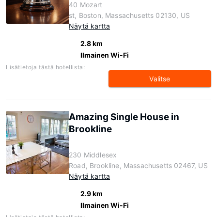
40 Mozart
st, Boston, Massachusetts 02130, US
Näytä kartta
2.8 km
Ilmainen Wi-Fi
Lisätietoja tästä hotellista:
Valitse
Amazing Single House in
Brookline
230 Middlesex
Road, Brookline, Massachusetts 02467, US
Näytä kartta
2.9 km
Ilmainen Wi-Fi