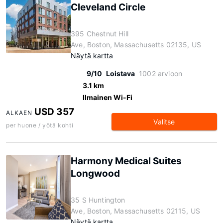
Cleveland Circle
395 Chestnut Hill
Ave, Boston, Massachusetts 02135, US
Näytä kartta
9/10
Loistava
1002 arvioon
3.1 km
Ilmainen Wi-Fi
USD 357
ALKAEN
Valitse
per huone / yötä kohti
Harmony Medical Suites
Longwood
35 S Huntington
Ave, Boston, Massachusetts 02115, US
Näytä kartta