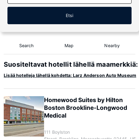
Etsi
Search
Map
Nearby
Suositeltavat hotellit lähellä maamerkk
Lisää hotelleja lähellä kohdetta: Larz Anderson Auto Museum
Homewood Suites by Hilton
Boston Brookline-Longwood
Medical
111 Boylston
Street, Brookline, Massachusetts 02445, US