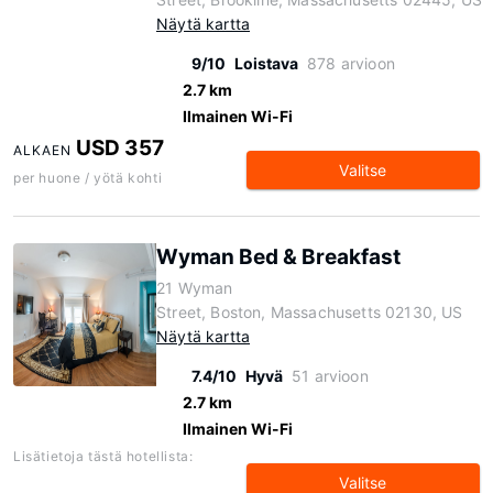
Näytä kartta
9/10
Loistava
878 arvioon
2.7 km
Ilmainen Wi-Fi
USD 357
ALKAEN
Valitse
per huone / yötä kohti
Wyman Bed & Breakfast
21 Wyman
Street, Boston, Massachusetts 02130, US
Näytä kartta
7.4/10
Hyvä
51 arvioon
2.7 km
Ilmainen Wi-Fi
Lisätietoja tästä hotellista:
Valitse