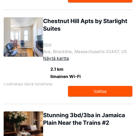
Chestnut Hill Apts by Starlight
Suites
Eliot
Ave, Brookline, Massachusetts 02467, US
Näytä kartta
2.1 km
Ilmainen Wi-Fi
Lisätietoja tästä hotellista:
Valitse
Stunning 3bd/3ba in Jamaica
Plain Near the Trains #2