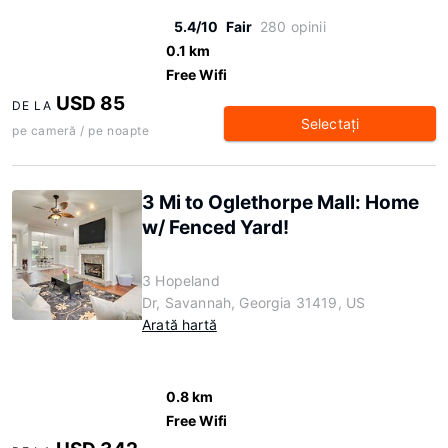
5.4/10
Fair
280 opinii
0.1 km
Free Wifi
USD 85
DE LA
Selectaţi
pe cameră / pe noapte
3 Mi to Oglethorpe Mall: Home
w/ Fenced Yard!
3 Hopeland
Dr, Savannah, Georgia 31419, US
Arată hartă
0.8 km
Free Wifi