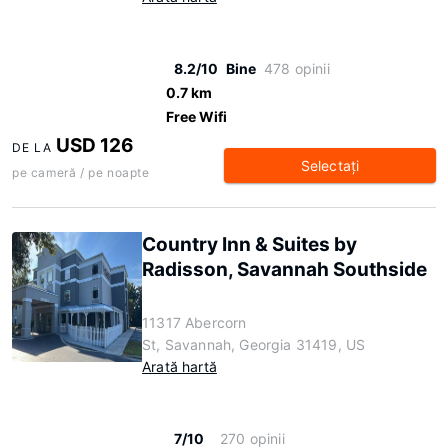
8.2/10
Bine
478 opinii
0.7 km
Free Wifi
USD 126
DE LA
Selectaţi
pe cameră / pe noapte
Country Inn & Suites by
Radisson, Savannah Southside
11317 Abercorn
St, Savannah, Georgia 31419, US
Arată hartă
7/10
270 opinii