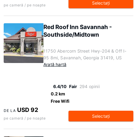
Selectaţi
pe cameră / pe noapte
Red Roof Inn Savannah -
Southside/Midtown
11750 Abercorn Street Hwy-204 & Off I-
95 8mi, Savannah, Georgia 31419, US
Arată hartă
6.4/10
Fair
294 opinii
0.2 km
Free Wifi
USD 92
DE LA
Selectaţi
pe cameră / pe noapte