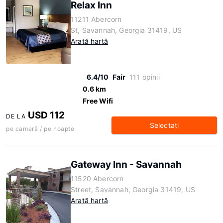
Relax Inn
11211 Abercorn
St, Savannah, Georgia 31419, US
Arată hartă
6.4/10
Fair
111 opinii
0.6 km
Free Wifi
USD 112
DE LA
Selectaţi
pe cameră / pe noapte
Gateway Inn - Savannah
11520 Abercorn
Street, Savannah, Georgia 31419, US
Arată hartă