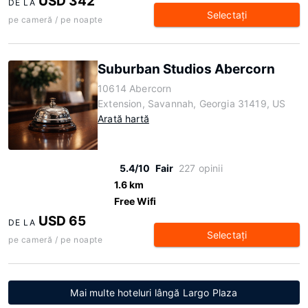
USD 342
DE LA
Selectaţi
pe cameră / pe noapte
Suburban Studios Abercorn
10614 Abercorn
Extension, Savannah, Georgia 31419, US
Arată hartă
5.4/10
Fair
227 opinii
1.6 km
Free Wifi
USD 65
DE LA
Selectaţi
pe cameră / pe noapte
Mai multe hoteluri lângă Largo Plaza