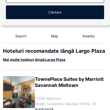
Căutare
Search
Map
Nearby
Hoteluri recomandate lângă Largo Plaza
Mai multe hoteluri lângă Largo Plaza
TownePlace Suites by Marriott
Savannah Midtown
11309 Abercorn
Street, Savannah, Georgia 31419, US
Arată hartă