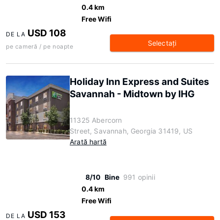
0.4 km
Free Wifi
USD 108
DE LA
Selectaţi
pe cameră / pe noapte
Holiday Inn Express and Suites
Savannah - Midtown by IHG
11325 Abercorn
Street, Savannah, Georgia 31419, US
Arată hartă
8/10
Bine
991 opinii
0.4 km
Free Wifi
USD 153
DE LA