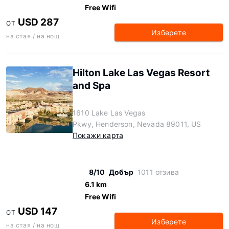
Free Wifi
USD 287
ОТ
Изберете
на стая / на нощ
Hilton Lake Las Vegas Resort
and Spa
1610 Lake Las Vegas
Pkwy, Henderson, Nevada 89011, US
Покажи карта
8/10
Добър
1011 отзива
6.1 km
Free Wifi
USD 147
ОТ
Изберете
на стая / на нощ