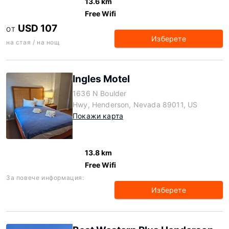
13.6 km
Free Wifi
USD 107
ОТ
Изберете
на стая / на нощ
Ingles Motel
1636 N Boulder
Hwy, Henderson, Nevada 89011, US
Покажи карта
13.8 km
Free Wifi
За повече информация:
Изберете