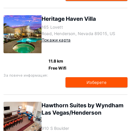
Heritage Haven Villa
165 Lovett
Road, Henderson, Nevada 89015, US
Покажи карта
11.8 km
Free Wifi
За повече информация:
Изберете
Hawthorn Suites by Wyndham
Las Vegas/Henderson
910 S Boulder