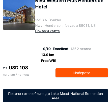
Best Western Plus Henderson
Hotel
1553 N Boulder
Hwy, Henderson, Nevada 89011, US
Покажи карта
9/10
Excellent
1352 отзива
13.9 km
Free Wifi
USD 108
ОТ
Изберете
на стая / на нощ
Повече хотели близо до Lake Mead National Recreation
Area