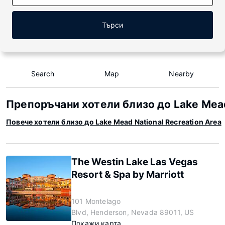
Търси
Search
Map
Nearby
Препоръчани хотели близо до Lake Mead
Повече хотели близо до Lake Mead National Recreation Area
The Westin Lake Las Vegas
Resort & Spa by Marriott
101 Montelago
Blvd, Henderson, Nevada 89011, US
Покажи карта