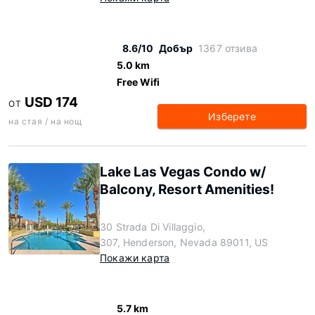
8.6/10
Добър
1367 отзива
5.0 km
Free Wifi
USD 174
ОТ
Изберете
на стая / на нощ
Lake Las Vegas Condo w/
Balcony, Resort Amenities!
30 Strada Di Villaggio,
307, Henderson, Nevada 89011, US
Покажи карта
5.7 km