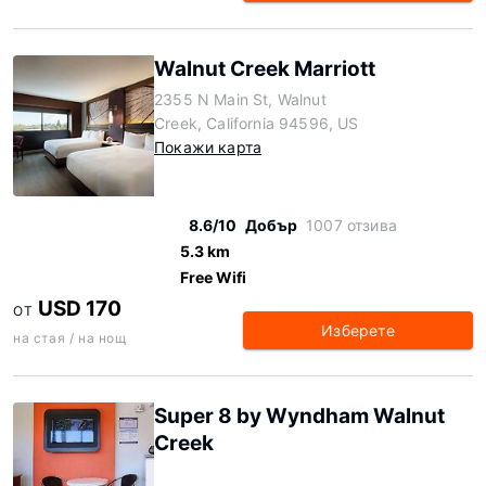
Walnut Creek Marriott
2355 N Main St, Walnut
Creek, California 94596, US
Покажи карта
8.6/10
Добър
1007 отзива
5.3 km
Free Wifi
USD 170
ОТ
Изберете
на стая / на нощ
Super 8 by Wyndham Walnut
Creek