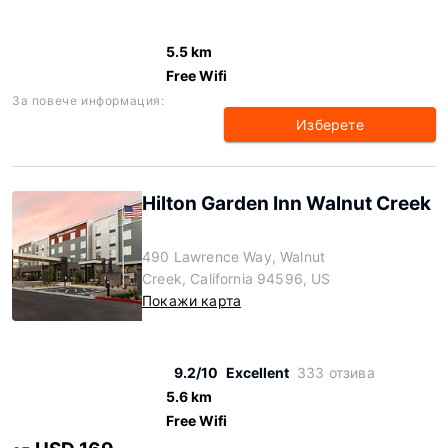
5.5 km
Free Wifi
За повече информация:
Изберете
Hilton Garden Inn Walnut Creek
490 Lawrence Way, Walnut
Creek, California 94596, US
Покажи карта
9.2/10
Excellent
333 отзива
5.6 km
Free Wifi