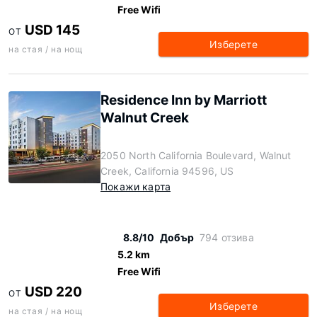
Free Wifi
USD 145
ОТ
Изберете
на стая / на нощ
Residence Inn by Marriott
Walnut Creek
2050 North California Boulevard, Walnut
Creek, California 94596, US
Покажи карта
8.8/10
Добър
794 отзива
5.2 km
Free Wifi
USD 220
ОТ
Изберете
на стая / на нощ