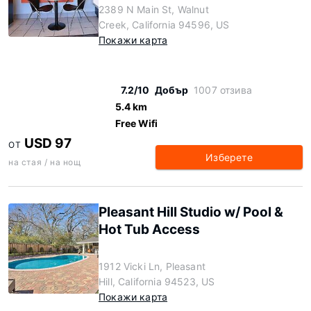
2389 N Main St, Walnut
Creek, California 94596, US
Покажи карта
7.2/10
Добър
1007 отзива
5.4 km
Free Wifi
USD 97
ОТ
Изберете
на стая / на нощ
Pleasant Hill Studio w/ Pool &
Hot Tub Access
1912 Vicki Ln, Pleasant
Hill, California 94523, US
Покажи карта