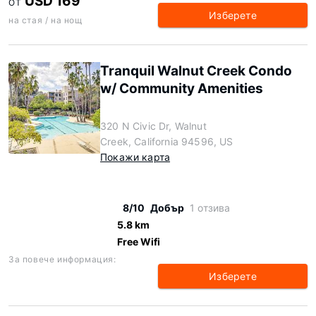
USD 169
ОТ
Изберете
на стая / на нощ
Tranquil Walnut Creek Condo
w/ Community Amenities
320 N Civic Dr, Walnut
Creek, California 94596, US
Покажи карта
8/10
Добър
1 отзива
5.8 km
Free Wifi
За повече информация:
Изберете