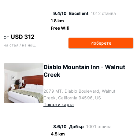
9.4/10
Excellent
1012 отзива
1.8 km
Free Wifi
USD 312
ОТ
Изберете
на стая / на нощ
Diablo Mountain Inn - Walnut
Creek
2079 MT. Diablo Boulevard, Walnut
Creek, California 94596, US
Покажи карта
8.6/10
Добър
1001 отзива
4.5 km