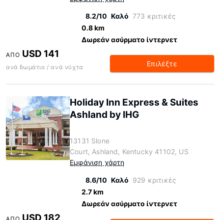
8.2/10
Καλό
773 κριτικές
0.8 km
Δωρεάν ασύρματο ίντερνετ
USD 141
ΑΠΌ
Επιλέξτε
ανά δωμάτιο / ανά νύχτα
Holiday Inn Express & Suites
Ashland by IHG
13131 Slone
Court, Ashland, Kentucky 41102, US
Εμφάνιση χάρτη
8.6/10
Καλό
929 κριτικές
2.7 km
Δωρεάν ασύρματο ίντερνετ
USD 182
ΑΠΌ