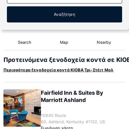
Αναζήτηση
Search
Map
Nearby
Προτεινόμενα ξενοδοχεία κοντά σε ΚΙΟ
Περισσότερα ξενοδοχεία κοντά ΚΙΟΒΑ Τρι-Στέιτ Μολ
Fairfield Inn & Suites By
Marriott Ashland
10945 Route
60, Ashland, Kentucky 41102, US
Εμφάνιση χάρτη