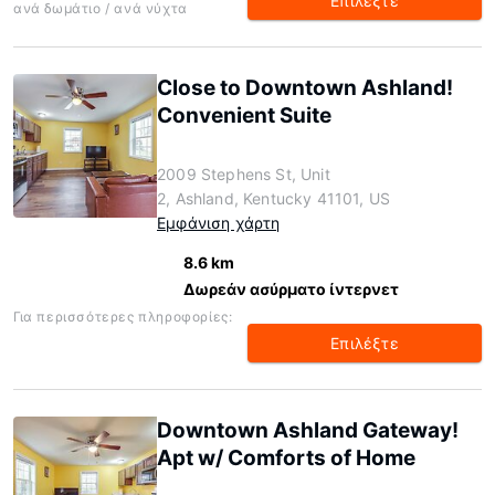
Επιλέξτε
ανά δωμάτιο / ανά νύχτα
Close to Downtown Ashland!
Convenient Suite
2009 Stephens St, Unit
2, Ashland, Kentucky 41101, US
Εμφάνιση χάρτη
8.6 km
Δωρεάν ασύρματο ίντερνετ
Για περισσότερες πληροφορίες:
Επιλέξτε
Downtown Ashland Gateway!
Apt w/ Comforts of Home