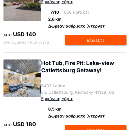
Εμφάνιση χάρτη
7/10
658 κριτικές
2.8 km
Δωρεάν ασύρματο ίντερνετ
USD 140
ΑΠΌ
Επιλέξτε
ανά δωμάτιο / ανά νύχτα
Hot Tub, Fire Pit: Lake-view
Catlettsburg Getaway!
6407 Lodge
Ln, Catlettsburg, Kentucky 41129, US
Εμφάνιση χάρτη
8.5 km
Δωρεάν ασύρματο ίντερνετ
USD 180
ΑΠΌ