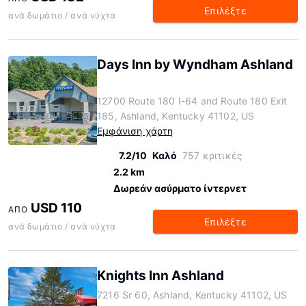
Επιλέξτε
ανά δωμάτιο / ανά νύχτα
Days Inn by Wyndham Ashland
12700 Route 180 I-64 and Route 180 Exit
185, Ashland, Kentucky 41102, US
Εμφάνιση χάρτη
7.2/10
Καλό
757 κριτικές
2.2 km
Δωρεάν ασύρματο ίντερνετ
USD 110
ΑΠΌ
Επιλέξτε
ανά δωμάτιο / ανά νύχτα
Knights Inn Ashland
7216 Sr 60, Ashland, Kentucky 41102, US