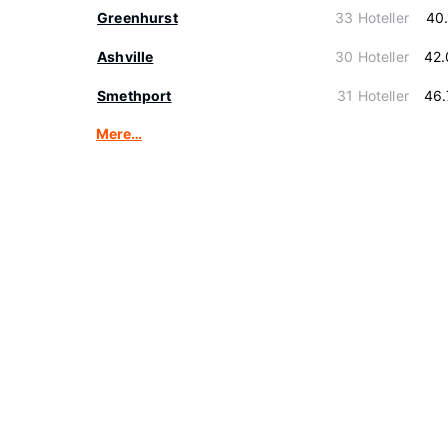
Greenhurst
33 Hoteller
40
Ashville
30 Hoteller
42.
Smethport
31 Hoteller
46.
Mere…