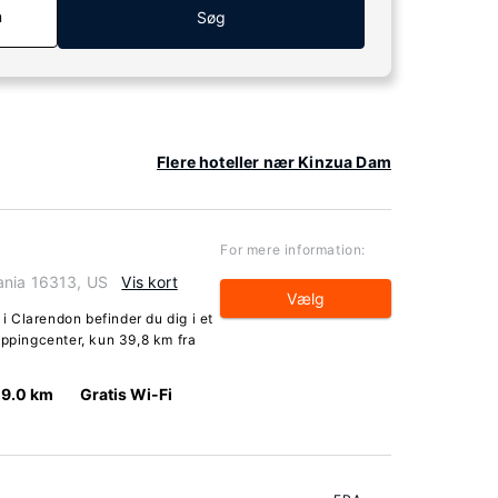
n
Søg
Flere hoteller nær Kinzua Dam
For mere information:
ania 16313, US
Vis kort
Vælg
 Clarendon befinder du dig i et
oppingcenter, kun 39,8 km fra
9.0 km
Gratis Wi-Fi