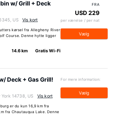
in w/ Grill + Deck
FRA
USD 229
 16345, US
Vis kort
per værelse / per nat
nutters kørsel fra Allegheny River
Vælg
Golf Course. Denne hytte ligger
14.6 km
Gratis Wi-Fi
 w/ Deck + Gas Grill!
For mere information:
Vælg
w York 14738, US
Vis kort
burg er du kun 16,9 km fra
 km fra Chautauqua Lake. Denne