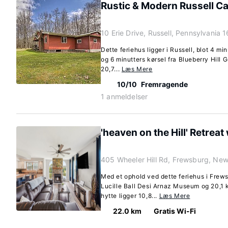
Rustic & Modern Russell Cab
10 Erie Drive, Russell, Pennsylvania
Dette feriehus ligger i Russell, blot 4 mi
og 6 minutters kørsel fra Blueberry Hill 
20,7...
Læs Mere
10/10
Fremragende
1 anmeldelser
'heaven on the Hill' Retreat
405 Wheeler Hill Rd, Frewsburg, Ne
Med et ophold ved dette feriehus i Frews
Lucille Ball Desi Arnaz Museum og 20,1
hytte ligger 10,8...
Læs Mere
22.0 km
Gratis Wi-Fi