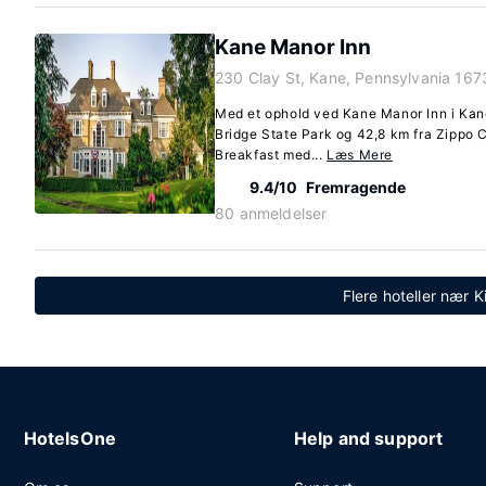
Kane Manor Inn
230 Clay St, Kane, Pennsylvania 167
Med et ophold ved Kane Manor Inn i Kan
Bridge State Park og 42,8 km fra Zippo
Breakfast med...
Læs Mere
9.4/10
Fremragende
80 anmeldelser
Flere hoteller nær 
HotelsOne
Help and support