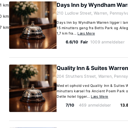
Days Inn by Wyndham War
.1 km
210 Ludlow Street, Warren, Pennsylv
0 km
Days Inn by Wyndham Warren ligger i lan
7 km
15 minutters gang fra Betts Park og Alleg
1,7 km fra...
Læs Mere
6.6/10
Fair
1009 anmeldelser
Quality Inn & Suites Warre
204 Struthers Street, Warren, Penns
Med et ophold ved Quality Inn & Suites W
minutters kørsel fra Ancient Poem Park 
Dette hotel ligger...
Læs Mere
7/10
469 anmeldelser
13.