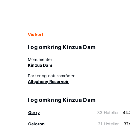
Vis kort
I og omkring Kinzua Dam
Monumenter
Kinzua Dam
Parker og naturområder
Allegheny Reservoir
I og omkring Kinzua Dam
Gerry
33 Hoteller
44.
Celoron
31 Hoteller
37