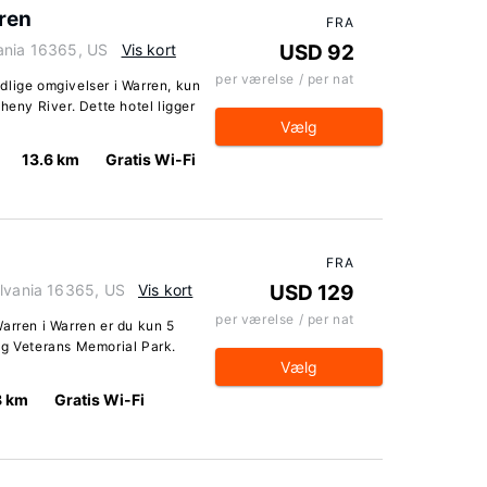
ren
FRA
ania 16365, US
Vis kort
USD 92
per værelse / per nat
dlige omgivelser i Warren, kun
heny River. Dette hotel ligger
Vælg
13.6 km
Gratis Wi-Fi
n
FRA
ylvania 16365, US
Vis kort
USD 129
per værelse / per nat
arren i Warren er du kun 5
og Veterans Memorial Park.
Vælg
8 km
Gratis Wi-Fi