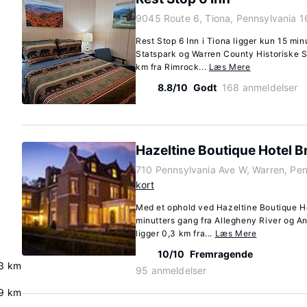
9045 Route 6, Tiona, Pennsylvania 
Rest Stop 6 Inn i Tiona ligger kun 15 mi
Statspark og Warren County Historiske S
km fra Rimrock...
Læs Mere
8.8/10
Godt
168 anmeldelser
Hazeltine Boutique Hotel 
710 Pennsylvania Ave W, Warren, Pe
kort
Med et ophold ved Hazeltine Boutique Ho
minutters gang fra Allegheny River og A
ligger 0,3 km fra...
Læs Mere
10/10
Fremragende
3 km
95 anmeldelser
.9 km