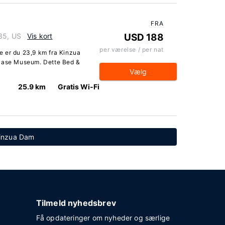
FRA
35, US
Vis kort
USD 188
per værelse / per nat
e er du 23,9 km fra Kinzua
 Case Museum. Dette Bed &
Vælg
25.9 km
Gratis Wi-Fi
Kinzua Dam
Tilmeld nyhedsbrev
Få opdateringer om nyheder og særlige