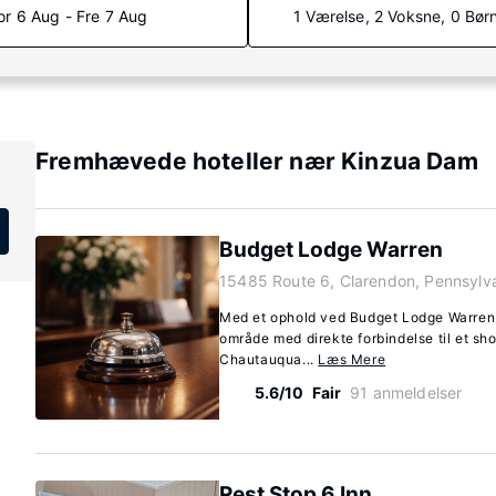
or 6 Aug - Fre 7 Aug
1 Værelse, 2 Voksne, 0 Bør
Fremhævede hoteller nær Kinzua Dam
Budget Lodge Warren
15485 Route 6, Clarendon, Pennsylv
Med et ophold ved Budget Lodge Warren i
område med direkte forbindelse til et sh
Chautauqua...
Læs Mere
5.6/10
Fair
91 anmeldelser
Rest Stop 6 Inn