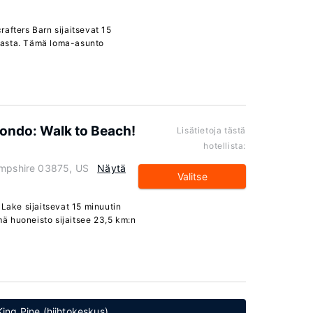
afters Barn sijaitsevat 15
kasta. Tämä loma-asunto
ondo: Walk to Beach!
Lisätietoja tästä
hotellista:
ampshire 03875, US
Näytä
Valitse
 Lake sijaitsevat 15 minuutin
ä huoneisto sijaitsee 23,5 km:n
 King Pine (hiihtokeskus)