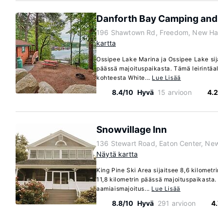
Danforth Bay Camping and
196 Shawtown Rd, Freedom, New Ha
kartta
Ossipee Lake Marina ja Ossipee Lake sij
päässä majoituspaikasta. Tämä leirintäa
kohteesta White...
Lue Lisää
8.4/10
Hyvä
15 arvioon
4.
Snowvillage Inn
136 Stewart Road, Eaton Center, N
Näytä kartta
King Pine Ski Area sijaitsee 8,6 kilome
11,8 kilometrin päässä majoituspaikasta.
aamiaismajoitus...
Lue Lisää
8.8/10
Hyvä
291 arvioon
4