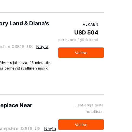
ory Land & Diana's
ALKAEN
USD 504
per huone / yötä kohti
shire 03818, US
Näytä
Valitse
River sijaitsevat 15 minuutin
mä perheystävällinen mökki
replace Near
Lisätietoja tästä
hotellista:
Valitse
ampshire 03818, US
Näytä