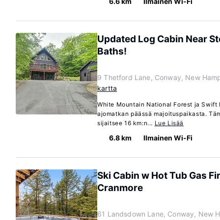
6.6 km
Ilmainen Wi-Fi
Updated Log Cabin Near St
Baths!
9 Thetford Lane, Conway, New Hamp
kartta
White Mountain National Forest ja Swift 
ajomatkan päässä majoituspaikasta. Tä
sijaitsee 16 km:n...
Lue Lisää
6.8 km
Ilmainen Wi-Fi
Ski Cabin w Hot Tub Gas Fi
Cranmore
61 Landsdown Lane, Conway, New H