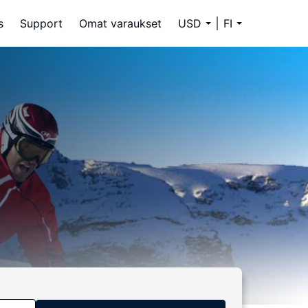
s
Support
Omat varaukset
USD
FI