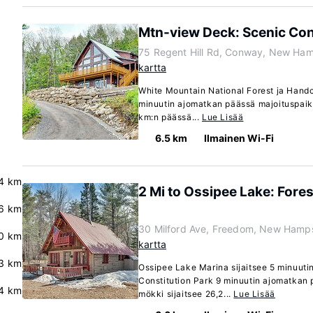
Mtn-view Deck: Scenic Co
75 Regent Hill Rd, Conway, New Ha
kartta
White Mountain National Forest ja Handcr
minuutin ajomatkan päässä majoituspaika
km:n päässä...
Lue Lisää
6.5 km
Ilmainen Wi-Fi
4 km
2 Mi to Ossipee Lake: Fore
.6 km
30 Milford Ave, Freedom, New Hamp
0 km
kartta
.3 km
Ossipee Lake Marina sijaitsee 5 minuuti
Constitution Park 9 minuutin ajomatkan
4 km
mökki sijaitsee 26,2...
Lue Lisää