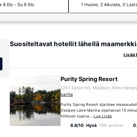
a 8 Elo - Su 9 Elo
1 Huone, 2 Aikuista, 0 Last
Suositeltavat hotellit lähellä maamerkki
Lisää 
Purity Spring Resort
1251 Eaton Rd, Madison, New Hamps
kartta
Purity Spring Resort sijaitsee maaseudull
Ossipee Lake Marina sijaitsevat 15 min
hiihtoon sopiva...
Lue Lisää
8.8/10
Hyvä
199 arvioon
0