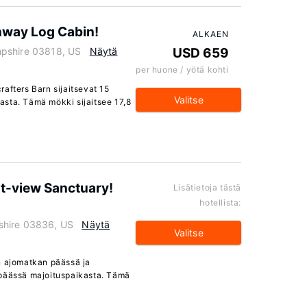
nway Log Cabin!
ALKAEN
mpshire 03818, US
Näytä
USD 659
per huone / yötä kohti
afters Barn sijaitsevat 15
Valitse
sta. Tämä mökki sijaitsee 17,8
st-view Sanctuary!
Lisätietoja tästä
hotellista:
shire 03836, US
Näytä
Valitse
n ajomatkan päässä ja
 päässä majoituspaikasta. Tämä