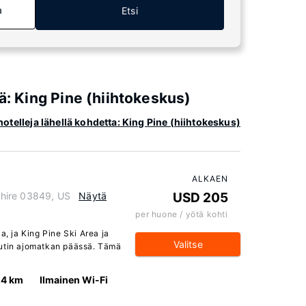
a
Etsi
ä: King Pine (hiihtokeskus)
hotelleja lähellä kohdetta: King Pine (hiihtokeskus)
ALKAEN
hire 03849, US
Näytä
USD 205
per huone / yötä kohti
a, ja King Pine Ski Area ja
Valitse
uutin ajomatkan päässä. Tämä
.4 km
Ilmainen Wi-Fi