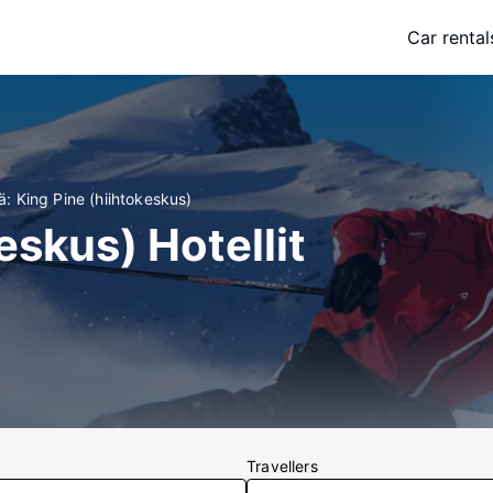
Car rental
ä: King Pine (hiihtokeskus)
eskus) Hotellit
Travellers