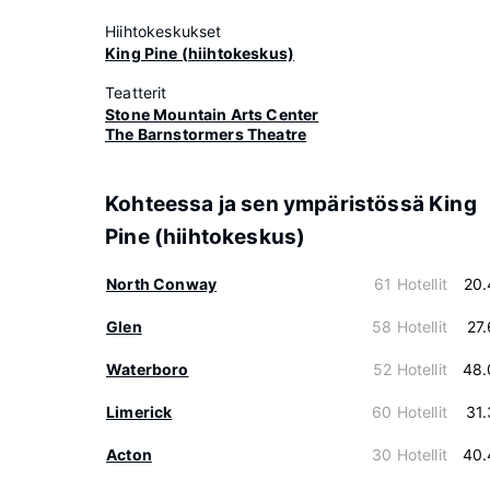
Hiihtokeskukset
King Pine (hiihtokeskus)
Teatterit
Stone Mountain Arts Center
The Barnstormers Theatre
Kohteessa ja sen ympäristössä King
Pine (hiihtokeskus)
North Conway
61 Hotellit
20.
Glen
58 Hotellit
27
Waterboro
52 Hotellit
48.
Limerick
60 Hotellit
31
Acton
30 Hotellit
40.