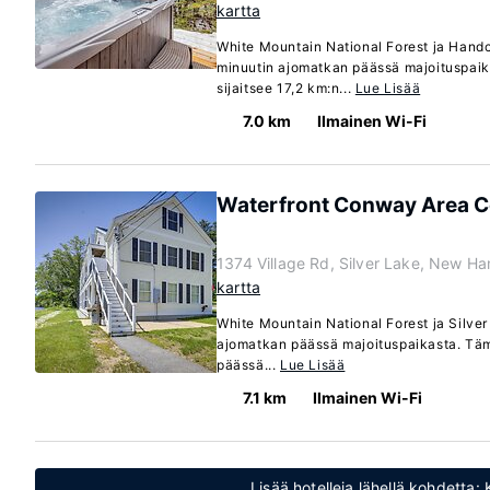
kartta
White Mountain National Forest ja Handcr
minuutin ajomatkan päässä majoituspai
sijaitsee 17,2 km:n...
Lue Lisää
7.0 km
Ilmainen Wi-Fi
Waterfront Conway Area C
1374 Village Rd, Silver Lake, New H
kartta
White Mountain National Forest ja Silver
ajomatkan päässä majoituspaikasta. Täm
päässä...
Lue Lisää
7.1 km
Ilmainen Wi-Fi
Lisää hotelleja lähellä kohdetta: