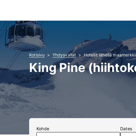
Kotisivu
Yhdysvallat
Hotellit lähellä maamerkki
King Pine (hiihtok
Kohde
Dates