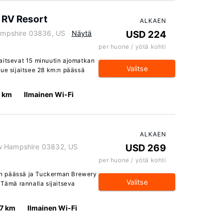
 RV Resort
ALKAEN
mpshire 03836, US
Näytä
USD 224
per huone / yötä kohti
aitsevat 15 minuutin ajomatkan
Valitse
lue sijaitsee 28 km:n päässä
2 km
Ilmainen Wi-Fi
ALKAEN
ew Hampshire 03832, US
USD 269
per huone / yötä kohti
trin päässä ja Tuckerman Brewery
Valitse
 Tämä rannalla sijaitseva
.7 km
Ilmainen Wi-Fi