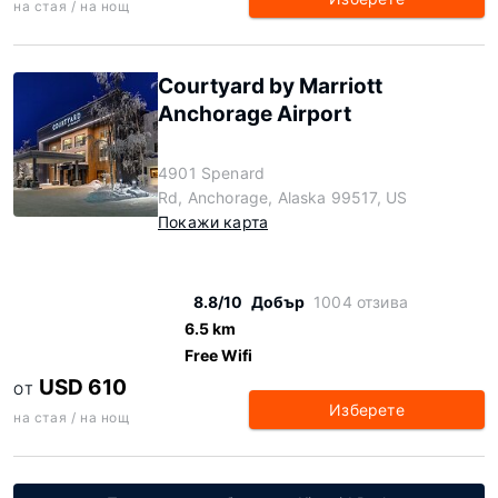
на стая / на нощ
Courtyard by Marriott
Anchorage Airport
4901 Spenard
Rd, Anchorage, Alaska 99517, US
Покажи карта
8.8/10
Добър
1004 отзива
6.5 km
Free Wifi
USD 610
ОТ
Изберете
на стая / на нощ