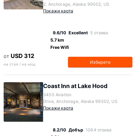
2, Anchorage, Alaska 99502, US
Покажи карта
9.6/10
Excellent
5 отзива
5.7 km
Free Wifi
USD 312
ОТ
Изберете
на стая / на нощ
Coast Inn at Lake Hood
3450 Aviation
Drive, Anchorage, Alaska 99502, US
Покажи карта
8.2/10
Добър
1064 отзива