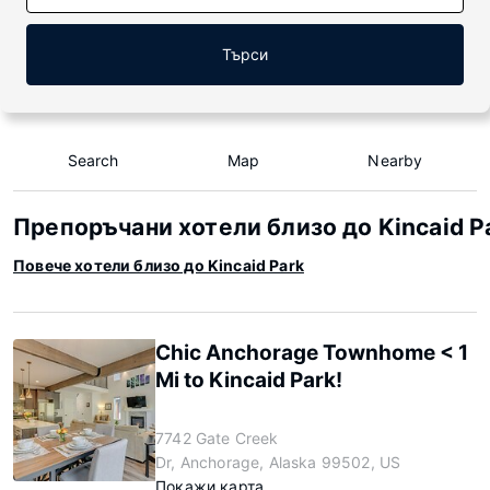
Търси
Search
Map
Nearby
Препоръчани хотели близо до Kincaid P
Повече хотели близо до Kincaid Park
Chic Anchorage Townhome < 1
Mi to Kincaid Park!
7742 Gate Creek
Dr, Anchorage, Alaska 99502, US
Покажи карта