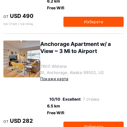
6.2 km
Free Wifi
USD 490
ОТ
Изберете
на стая / на нощ
Anchorage Apartment w/ a
View ~ 3 Mi to Airport
7800 Wisteria
St, Anchorage, Alaska 99502, US
Покажи карта
10/10
Excellent
7 отзива
6.5 km
Free Wifi
USD 282
ОТ
Изберете