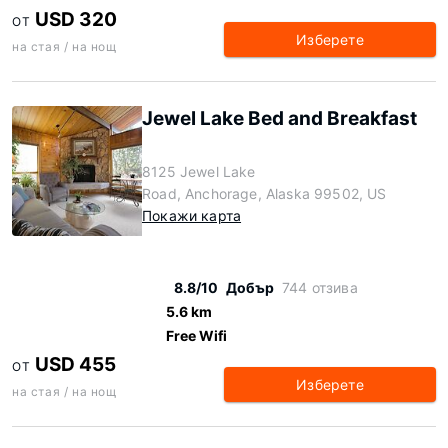
USD 320
ОТ
Изберете
на стая / на нощ
Jewel Lake Bed and Breakfast
8125 Jewel Lake
Road, Anchorage, Alaska 99502, US
Покажи карта
8.8/10
Добър
744 отзива
5.6 km
Free Wifi
USD 455
ОТ
Изберете
на стая / на нощ