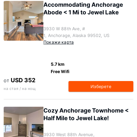
Accommodating Anchorage
Abode < 1 Mi to Jewel Lake
3930 W 88th Ave, #
1, Anchorage, Alaska 99502, US
Покажи карта
5.7 km
Free Wifi
USD 352
ОТ
Изберете
на стая / на нощ
Cozy Anchorage Townhome <
Half Mile to Jewel Lake!
3930 West 88th Avenue,