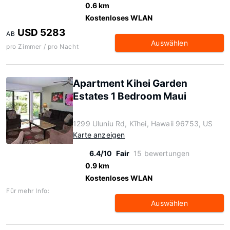
0.6 km
Kostenloses WLAN
USD 5283
AB
Auswählen
pro Zimmer / pro Nacht
Apartment Kihei Garden
Estates 1 Bedroom Maui
1299 Uluniu Rd, Kīhei, Hawaii 96753, US
Karte anzeigen
6.4/10
Fair
15 bewertungen
0.9 km
Kostenloses WLAN
Für mehr Info:
Auswählen