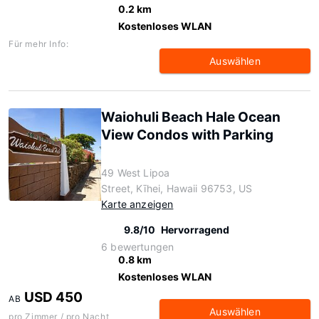
0.2 km
Kostenloses WLAN
Für mehr Info:
Auswählen
Waiohuli Beach Hale Ocean
View Condos with Parking
49 West Lipoa
Street, Kīhei, Hawaii 96753, US
Karte anzeigen
9.8/10
Hervorragend
6 bewertungen
0.8 km
Kostenloses WLAN
USD 450
AB
Auswählen
pro Zimmer / pro Nacht