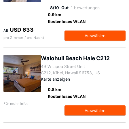
8/10
Gut
1 bewertungen
0.9 km
Kostenloses WLAN
USD 633
AB
Auswählen
pro Zimmer / pro Nacht
Waiohuli Beach Hale C212
49 W Lipoa Street Unit
C212, Kīhei, Hawaii 96753, US
Karte anzeigen
0.8 km
Kostenloses WLAN
Für mehr Info:
Auswählen