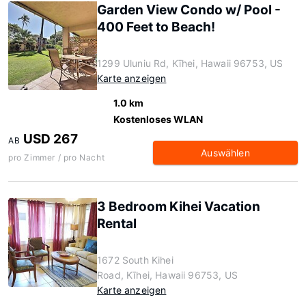
Garden View Condo w/ Pool -
400 Feet to Beach!
1299 Uluniu Rd, Kīhei, Hawaii 96753, US
Karte anzeigen
1.0 km
Kostenloses WLAN
USD 267
AB
Auswählen
pro Zimmer / pro Nacht
3 Bedroom Kihei Vacation
Rental
1672 South Kihei
Road, Kīhei, Hawaii 96753, US
Karte anzeigen