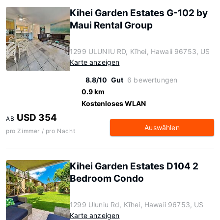
Kihei Garden Estates G-102 by
Maui Rental Group
1299 ULUNIU RD, Kīhei, Hawaii 96753, US
Karte anzeigen
8.8/10
Gut
6 bewertungen
0.9 km
Kostenloses WLAN
USD 354
AB
Auswählen
pro Zimmer / pro Nacht
Kihei Garden Estates D104 2
Bedroom Condo
1299 Uluniu Rd, Kīhei, Hawaii 96753, US
Karte anzeigen