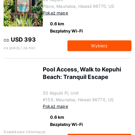
Place, Maunaloa, Hawaii 96770, US
Pokaż mapę
0.6 km
Bezpłatny Wi-Fi
USD 393
OD
Wybierz
za pokój / za noc
Pool Access, Walk to Kepuhi
Beach: Tranquil Escape
50 Kepuhi Pl, Unit
#159, Maunaloa, Hawaii 96770, US
Pokaż mapę
0.6 km
Bezpłatny Wi-Fi
Dodatkowe informacje: