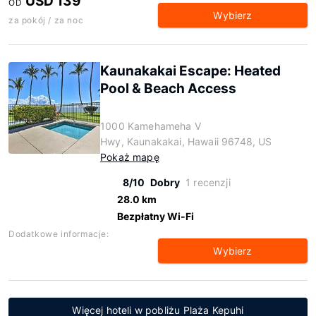
USD 139
OD
Wybierz
za pokój / za noc
Kaunakakai Escape: Heated
Pool & Beach Access
1000 Kamehameha V
Hwy, Kaunakakai, Hawaii 96748, US
Pokaż mapę
8/10
Dobry
1 recenzji
28.0 km
Bezpłatny Wi-Fi
Dodatkowe informacje:
Wybierz
Więcej hoteli w pobliżu Plaża Kepuhi