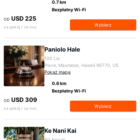
0.7 km
Bezpłatny Wi-Fi
USD 225
OD
Wybierz
za pokój / za noc
Paniolo Hale
100 Lio
Place, Maunaloa, Hawaii 96770, US
Pokaż mapę
0.6 km
Bezpłatny Wi-Fi
USD 309
OD
Wybierz
za pokój / za noc
Ke Nani Kai
50 Kepuhi