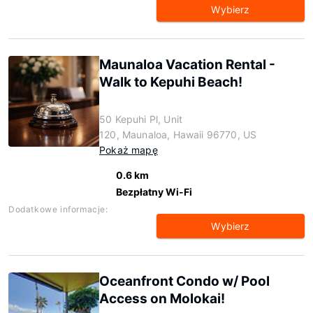
Wybierz
Maunaloa Vacation Rental -
Walk to Kepuhi Beach!
50 Kepuhi Pl, Unit
120, Maunaloa, Hawaii 96770, US
Pokaż mapę
0.6 km
Bezpłatny Wi-Fi
Dodatkowe informacje:
Wybierz
Oceanfront Condo w/ Pool
Access on Molokai!