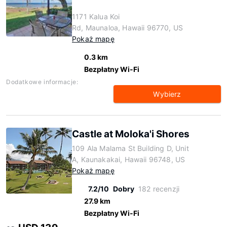
1171 Kalua Koi
Rd, Maunaloa, Hawaii 96770, US
Pokaż mapę
0.3 km
Bezpłatny Wi-Fi
Dodatkowe informacje:
Wybierz
Castle at Moloka'i Shores
109 Ala Malama St Building D, Unit
A, Kaunakakai, Hawaii 96748, US
Pokaż mapę
7.2/10
Dobry
182 recenzji
27.9 km
Bezpłatny Wi-Fi