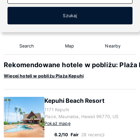
Szukaj
Search
Map
Nearby
Rekomendowane hotele w pobliżu: Plaża 
Więcej hoteli w pobliżu Plaża Kepuhi
Kepuhi Beach Resort
1171 Kepuhi
Place, Maunaloa, Hawaii 96770, US
Pokaż mapę
6.2/10
Fair
28 recenzji