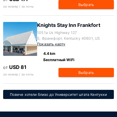
Выбрать
за номер / за ночь
Knights Stay Inn Frankfort
1051a Us Highway 127
S, Франкфорт, Kentucky 40601, US
Показать карту
4.4 km
Бесплатный WiFi
USD 81
ОТ
Выбрать
за номер / за ночь
Повече хотели близо до Университет штата Кентукки