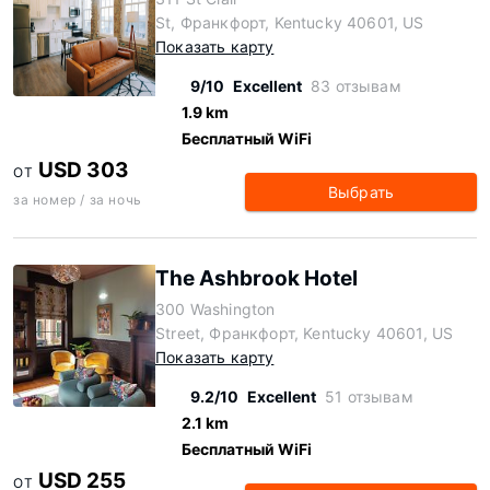
St, Франкфорт, Kentucky 40601, US
Показать карту
9/10
Excellent
83 отзывам
1.9 km
Бесплатный WiFi
USD 303
ОТ
Выбрать
за номер / за ночь
The Ashbrook Hotel
300 Washington
Street, Франкфорт, Kentucky 40601, US
Показать карту
9.2/10
Excellent
51 отзывам
2.1 km
Бесплатный WiFi
USD 255
ОТ