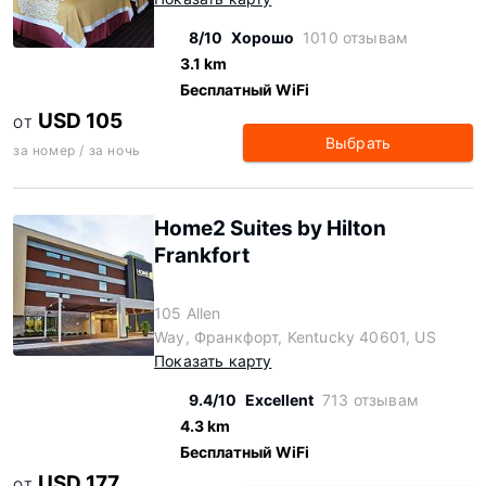
8/10
Хорошо
1010 отзывам
3.1 km
Бесплатный WiFi
USD 105
ОТ
Выбрать
за номер / за ночь
Home2 Suites by Hilton
Frankfort
105 Allen
Way, Франкфорт, Kentucky 40601, US
Показать карту
9.4/10
Excellent
713 отзывам
4.3 km
Бесплатный WiFi
USD 177
ОТ