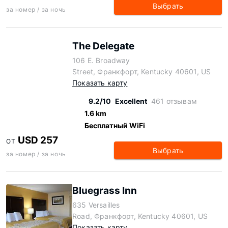
Выбрать
за номер / за ночь
The Delegate
106 E. Broadway
Street, Франкфорт, Kentucky 40601, US
Показать карту
9.2/10
Excellent
461 отзывам
1.6 km
Бесплатный WiFi
USD 257
ОТ
Выбрать
за номер / за ночь
Bluegrass Inn
635 Versailles
Road, Франкфорт, Kentucky 40601, US
Показать карту