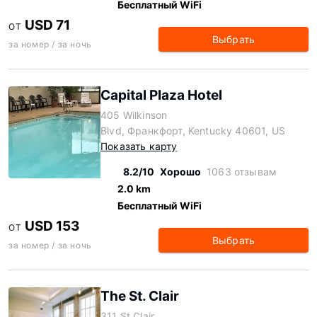
Бесплатный WiFi
USD 71
ОТ
Выбрать
за номер / за ночь
Capital Plaza Hotel
405 Wilkinson
Blvd, Франкфорт, Kentucky 40601, US
Показать карту
8.2/10
Хорошо
1063 отзывам
2.0 km
Бесплатный WiFi
USD 153
ОТ
Выбрать
за номер / за ночь
The St. Clair
311 St Clair