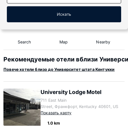
Искать
Search
Map
Nearby
Рекомендуемые отели вблизи Универси
Повече хотели близо до Университет штата Кентукки
University Lodge Motel
711 East Main
Street, Франкфорт, Kentucky 40601, US
Показать карту
1.0 km