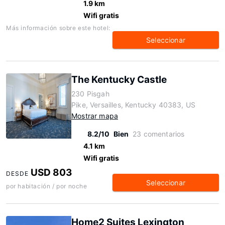
1.9 km
Wifi gratis
Más información sobre este hotel:
Seleccionar
The Kentucky Castle
230 Pisgah
Pike, Versailles, Kentucky 40383, US
Mostrar mapa
8.2/10
Bien
23 comentarios
4.1 km
Wifi gratis
USD 803
DESDE
Seleccionar
por habitación / por noche
Home2 Suites Lexington