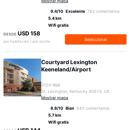
Mostrar mapa
9.4/10
Excelente
762 comentarios
5.4 km
Wifi gratis
USD 158
DESDE
Seleccionar
por habitación / por noche
Courtyard Lexington
Keeneland/Airport
3100 Wall
St, Lexington, Kentucky 40513, US
Mostrar mapa
8.8/10
Bien
843 comentarios
5.7 km
Wifi gratis