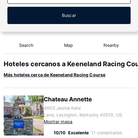
Buscar
Search
Map
Nearby
Hoteles cercanos a Keeneland Racing Co
Más hoteles cerca de Keeneland Racing Course
Chateau Annette
4950 Jennie Kate
Lane, Lexington, Kentucky 40510, US
Mostrar mapa
10/10
Excelente
11 comentarios