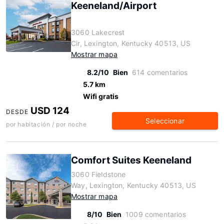
Keeneland/Airport
3060 Lakecrest
Cir, Lexington, Kentucky 40513, US
Mostrar mapa
8.2/10
Bien
614 comentarios
5.7 km
Wifi gratis
USD 124
DESDE
Seleccionar
por habitación / por noche
Comfort Suites Keeneland
3060 Fieldstone
Way, Lexington, Kentucky 40513, US
Mostrar mapa
8/10
Bien
1009 comentarios