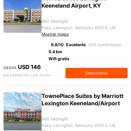
Keeneland Airport, KY
960 Midnight
Pass, Lexington, Kentucky 40513, US
Mostrar mapa
9.8/10
Excelente
359 comentarios
5.4 km
Wifi gratis
USD 146
DESDE
Seleccionar
por habitación / por noche
TownePlace Suites by Marriott
Lexington Keeneland/Airport
980 Midnight
Pass, Lexington, Kentucky 40513, US