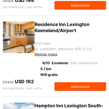
USD 144
DESDE
Seleccionar
por habitación / por noche
Residence Inn Lexington
Keeneland/Airport
3110 Wall
St, Lexington, Kentucky 40513, US
Mostrar mapa
9/10
Excelente
608 comentarios
5.7 km
Wifi gratis
USD 162
DESDE
Seleccionar
por habitación / por noche
Hampton Inn Lexington South-