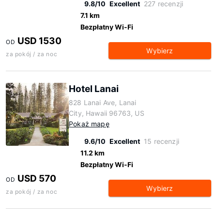
9.8/10
Excellent
227 recenzji
7.1 km
Bezpłatny Wi-Fi
USD 1530
OD
Wybierz
za pokój / za noc
Hotel Lanai
828 Lanai Ave, Lanai
City, Hawaii 96763, US
Pokaż mapę
9.6/10
Excellent
15 recenzji
11.2 km
Bezpłatny Wi-Fi
USD 570
OD
Wybierz
za pokój / za noc