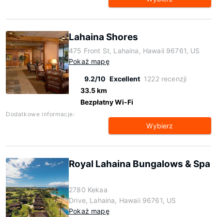
Lahaina Shores
475 Front St, Lahaina, Hawaii 96761, US
Pokaż mapę
9.2/10
Excellent
1222 recenzji
33.5 km
Bezpłatny Wi-Fi
Dodatkowe informacje:
Wybierz
Royal Lahaina Bungalows & Spa
2780 Kekaa
Drive, Lahaina, Hawaii 96761, US
Pokaż mapę