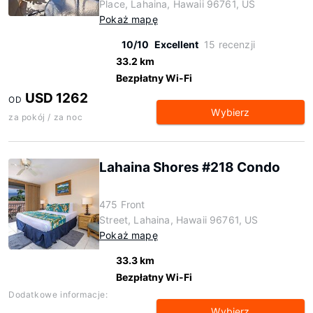
Place, Lahaina, Hawaii 96761, US
Pokaż mapę
10/10
Excellent
15 recenzji
33.2 km
Bezpłatny Wi-Fi
USD 1262
OD
Wybierz
za pokój / za noc
Lahaina Shores #218 Condo
475 Front
Street, Lahaina, Hawaii 96761, US
Pokaż mapę
33.3 km
Bezpłatny Wi-Fi
Dodatkowe informacje:
Wybierz