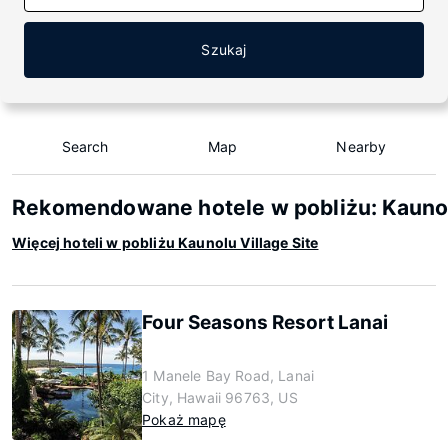
Szukaj
Search
Map
Nearby
Rekomendowane hotele w pobliżu: Kaunolu
Więcej hoteli w pobliżu Kaunolu Village Site
Four Seasons Resort Lanai
1 Manele Bay Road, Lanai
City, Hawaii 96763, US
Pokaż mapę