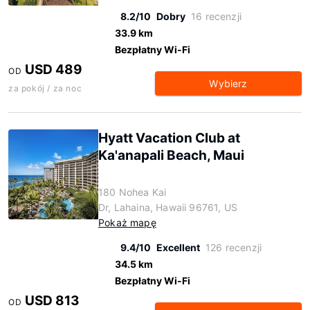
8.2/10
Dobry
16 recenzji
33.9 km
Bezpłatny Wi-Fi
USD 489
OD
Wybierz
za pokój / za noc
Hyatt Vacation Club at
Ka'anapali Beach, Maui
180 Nohea Kai
Dr, Lahaina, Hawaii 96761, US
Pokaż mapę
9.4/10
Excellent
126 recenzji
34.5 km
Bezpłatny Wi-Fi
USD 813
OD