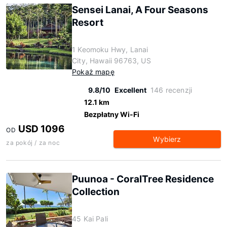
Sensei Lanai, A Four Seasons
Resort
1 Keomoku Hwy, Lanai
City, Hawaii 96763, US
Pokaż mapę
9.8/10
Excellent
146 recenzji
12.1 km
Bezpłatny Wi-Fi
USD 1096
OD
Wybierz
za pokój / za noc
Puunoa - CoralTree Residence
Collection
45 Kai Pali