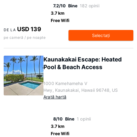
7.2/10
Bine
182 opinii
3.7 km
Free Wifi
USD 139
DE LA
Selectaţi
pe cameră / pe noapte
Kaunakakai Escape: Heated
Pool & Beach Access
1000 Kamehameha V
Hwy, Kaunakakai, Hawaii 96748, US
Arată hartă
8/10
Bine
1 opinii
3.7 km
Free Wifi