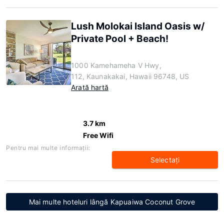
Lush Molokai Island Oasis w/
Private Pool + Beach!
1000 Kamehameha V Hwy,
112, Kaunakakai, Hawaii 96748, US
Arată hartă
3.7 km
Free Wifi
Pentru mai multe informaţii:
Selectaţi
Mai multe hoteluri lângă Kapuaiwa Coconut Grove