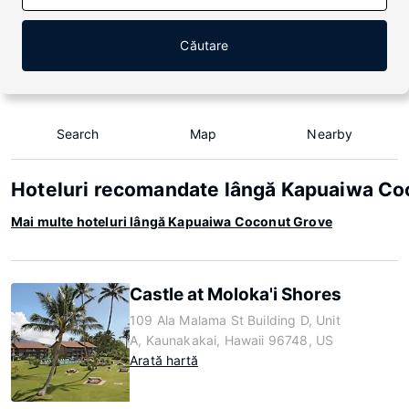
Căutare
Search
Map
Nearby
Hoteluri recomandate lângă Kapuaiwa Co
Mai multe hoteluri lângă Kapuaiwa Coconut Grove
Castle at Moloka'i Shores
109 Ala Malama St Building D, Unit
A, Kaunakakai, Hawaii 96748, US
Arată hartă