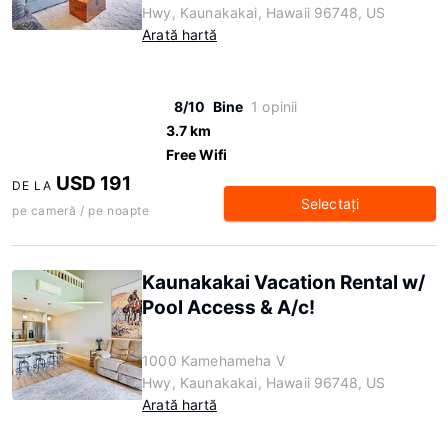
Hwy, Kaunakakai, Hawaii 96748, US
Arată hartă
8/10
Bine
1 opinii
3.7 km
Free Wifi
USD 191
DE LA
Selectaţi
pe cameră / pe noapte
Kaunakakai Vacation Rental w/
Pool Access & A/c!
1000 Kamehameha V
Hwy, Kaunakakai, Hawaii 96748, US
Arată hartă