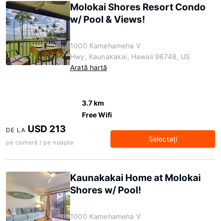
Molokai Shores Resort Condo
w/ Pool & Views!
1000 Kamehameha V
Hwy, Kaunakakai, Hawaii 96748, US
Arată hartă
3.7 km
Free Wifi
USD 213
DE LA
Selectaţi
pe cameră / pe noapte
Kaunakakai Home at Molokai
Shores w/ Pool!
1000 Kamehameha V