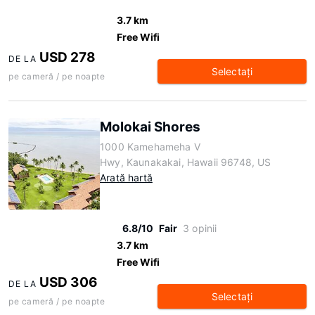
3.7 km
Free Wifi
USD 278
DE LA
Selectaţi
pe cameră / pe noapte
Molokai Shores
1000 Kamehameha V
Hwy, Kaunakakai, Hawaii 96748, US
Arată hartă
6.8/10
Fair
3 opinii
3.7 km
Free Wifi
USD 306
DE LA
Selectaţi
pe cameră / pe noapte