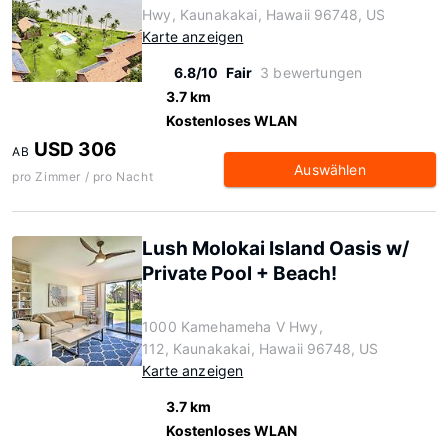
Hwy, Kaunakakai, Hawaii 96748, US
Karte anzeigen
6.8/10
Fair
3 bewertungen
3.7 km
Kostenloses WLAN
USD 306
AB
Auswählen
pro Zimmer / pro Nacht
Lush Molokai Island Oasis w/
Private Pool + Beach!
1000 Kamehameha V Hwy,
112, Kaunakakai, Hawaii 96748, US
Karte anzeigen
3.7 km
Kostenloses WLAN