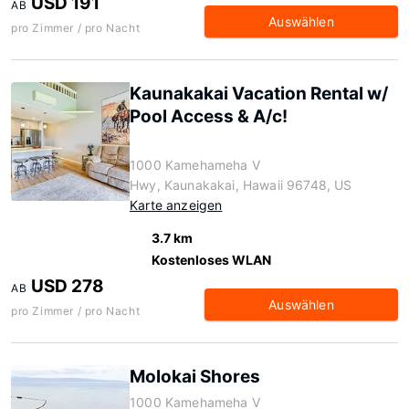
USD 191
AB
Auswählen
pro Zimmer / pro Nacht
Kaunakakai Vacation Rental w/
Pool Access & A/c!
1000 Kamehameha V
Hwy, Kaunakakai, Hawaii 96748, US
Karte anzeigen
3.7 km
Kostenloses WLAN
USD 278
AB
Auswählen
pro Zimmer / pro Nacht
Molokai Shores
1000 Kamehameha V