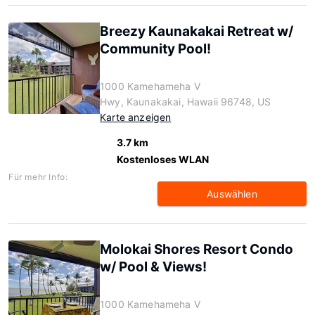
Breezy Kaunakakai Retreat w/
Community Pool!
1000 Kamehameha V
Hwy, Kaunakakai, Hawaii 96748, US
Karte anzeigen
3.7 km
Kostenloses WLAN
Für mehr Info:
Auswählen
Molokai Shores Resort Condo
w/ Pool & Views!
1000 Kamehameha V