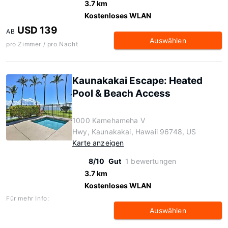
3.7 km
Kostenloses WLAN
USD 139
AB
Auswählen
pro Zimmer / pro Nacht
Kaunakakai Escape: Heated
Pool & Beach Access
1000 Kamehameha V
Hwy, Kaunakakai, Hawaii 96748, US
Karte anzeigen
8/10
Gut
1 bewertungen
3.7 km
Kostenloses WLAN
Für mehr Info:
Auswählen