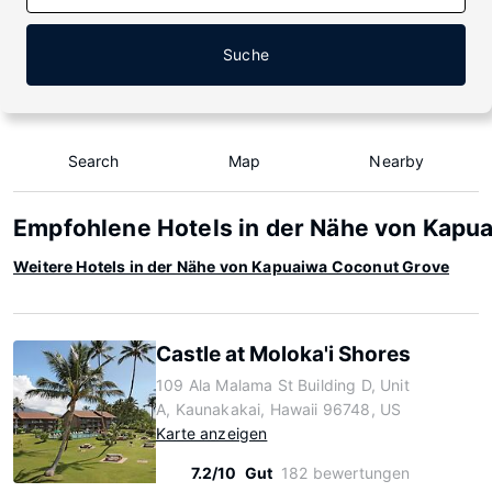
Suche
Search
Map
Nearby
Empfohlene Hotels in der Nähe von Kapu
Weitere Hotels in der Nähe von Kapuaiwa Coconut Grove
Castle at Moloka'i Shores
109 Ala Malama St Building D, Unit
A, Kaunakakai, Hawaii 96748, US
Karte anzeigen
7.2/10
Gut
182 bewertungen