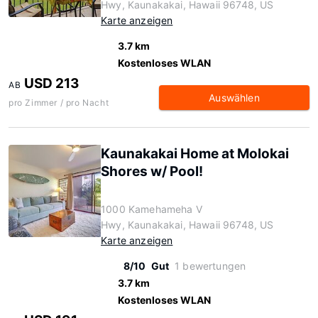
Hwy, Kaunakakai, Hawaii 96748, US
Karte anzeigen
3.7 km
Kostenloses WLAN
USD 213
AB
Auswählen
pro Zimmer / pro Nacht
Kaunakakai Home at Molokai
Shores w/ Pool!
1000 Kamehameha V
Hwy, Kaunakakai, Hawaii 96748, US
Karte anzeigen
8/10
Gut
1 bewertungen
3.7 km
Kostenloses WLAN