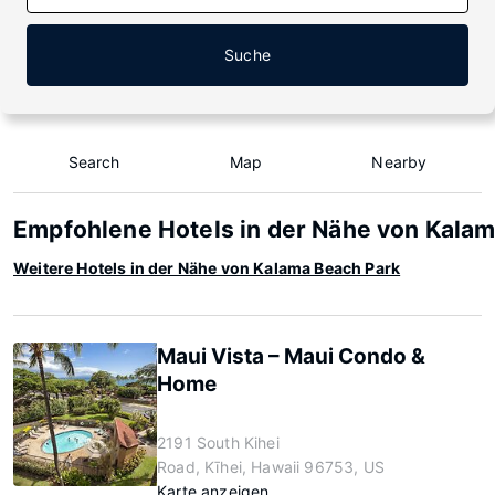
Suche
Search
Map
Nearby
Empfohlene Hotels in der Nähe von Kala
Weitere Hotels in der Nähe von Kalama Beach Park
Maui Vista – Maui Condo &
Home
2191 South Kihei
Road, Kīhei, Hawaii 96753, US
Karte anzeigen