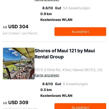
8.6/10
Gut
54 bewertungen
0.9 km
Kostenloses WLAN
USD 304
AB
Auswählen
pro Zimmer / pro Nacht
Shores of Maui 121 by Maui
Rental Group
2075 S Kihei Rd, Kīhei, Hawaii 96753, US
Karte anzeigen
8.8/10
Gut
6 bewertungen
0.5 km
Kostenloses WLAN
USD 309
AB
Auswählen