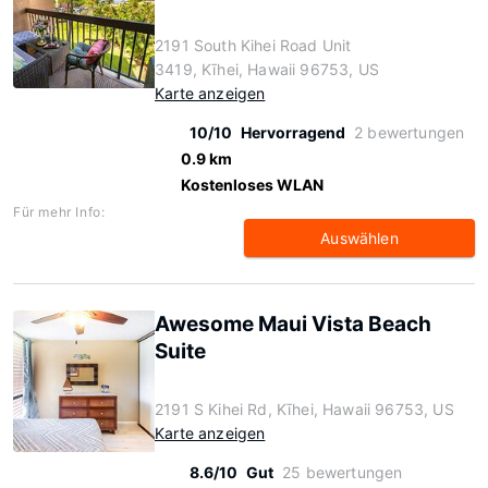
2191 South Kihei Road Unit
3419, Kīhei, Hawaii 96753, US
Karte anzeigen
10/10
Hervorragend
2 bewertungen
0.9 km
Kostenloses WLAN
Für mehr Info:
Auswählen
Awesome Maui Vista Beach
Suite
2191 S Kihei Rd, Kīhei, Hawaii 96753, US
Karte anzeigen
8.6/10
Gut
25 bewertungen