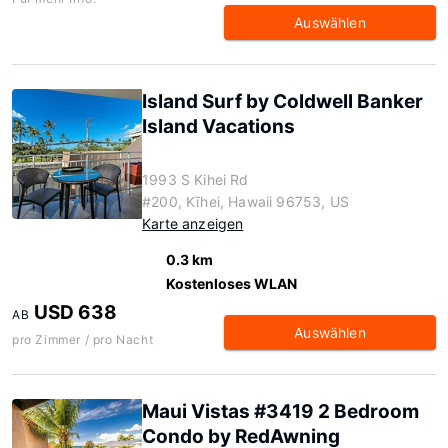
Auswählen
Island Surf by Coldwell Banker
Island Vacations
1993 S Kihei Rd
#200, Kīhei, Hawaii 96753, US
Karte anzeigen
0.3 km
Kostenloses WLAN
USD 638
AB
Auswählen
pro Zimmer / pro Nacht
Maui Vistas #3419 2 Bedroom
Condo by RedAwning