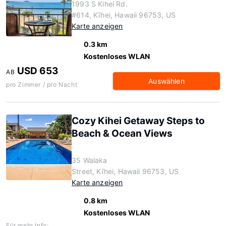
1993 S Kihei Rd.
#614, Kīhei, Hawaii 96753, US
Karte anzeigen
0.3 km
Kostenloses WLAN
USD 653
AB
Auswählen
pro Zimmer / pro Nacht
Cozy Kihei Getaway Steps to
Beach & Ocean Views
35 Walaka
Street, Kīhei, Hawaii 96753, US
Karte anzeigen
0.8 km
Kostenloses WLAN
Für mehr Info: