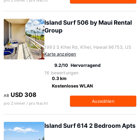
pro Zimmer / pro Nacht
Island Surf 506 by Maui Rental
Group
1993 S Kihei Rd, Kīhei, Hawaii 96753, US
Karte anzeigen
9.2/10
Hervorragend
16 bewertungen
0.3 km
Kostenloses WLAN
USD 308
AB
Auswählen
pro Zimmer / pro Nacht
Island Surf 614 2 Bedroom Apts