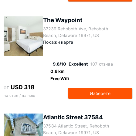
The Waypoint
37239 Rehoboth Ave, Rehoboth
Beach, Delaware 19971, US
Покажи карта
9.6/10
Excellent
107 отзива
0.6 km
Free Wifi
USD 318
ОТ
Изберете
на стая / на нощ
Atlantic Street 37584
37584 Atlantic Street, Rehoboth
Beach, Delaware 19971, US