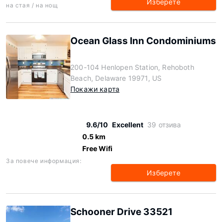
Изберете
на стая / на нощ
Ocean Glass Inn Condominiums
200-104 Henlopen Station, Rehoboth
Beach, Delaware 19971, US
Покажи карта
9.6/10
Excellent
39 отзива
0.5 km
Free Wifi
За повече информация:
Изберете
Schooner Drive 33521