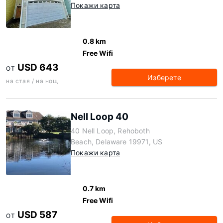
Покажи карта
0.8 km
Free Wifi
USD 643
ОТ
Изберете
на стая / на нощ
Nell Loop 40
40 Nell Loop, Rehoboth
Beach, Delaware 19971, US
Покажи карта
0.7 km
Free Wifi
USD 587
ОТ