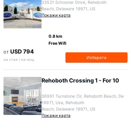
33521 Schooner Drive, Rehoboth
Beach, Delaware 19971, US
Покажи карта
0.8 km
Free Wifi
USD 794
ОТ
Изберете
на стая / на нощ
Rehoboth Crossing 1 - For 10
36991 Turnstone Cir, Rehoboth Beach, De
19971, Usa, Rehoboth
Beach, Delaware 19971, US
Покажи карта