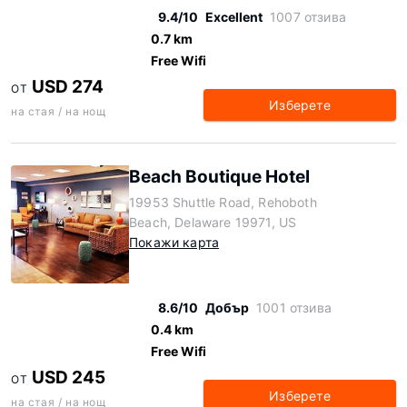
9.4/10
Excellent
1007 отзива
0.7 km
Free Wifi
USD 274
ОТ
Изберете
на стая / на нощ
Beach Boutique Hotel
19953 Shuttle Road, Rehoboth
Beach, Delaware 19971, US
Покажи карта
8.6/10
Добър
1001 отзива
0.4 km
Free Wifi
USD 245
ОТ
Изберете
на стая / на нощ