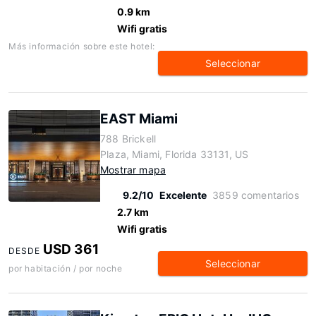
0.9 km
Wifi gratis
Más información sobre este hotel:
Seleccionar
EAST Miami
788 Brickell
Plaza, Miami, Florida 33131, US
Mostrar mapa
9.2/10
Excelente
3859 comentarios
2.7 km
Wifi gratis
USD 361
DESDE
Seleccionar
por habitación / por noche