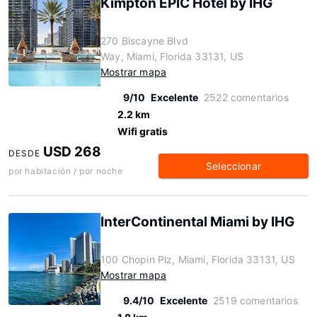
Kimpton EPIC Hotel by IHG
270 Biscayne Blvd
Way, Miami, Florida 33131, US
Mostrar mapa
9/10
Excelente
2522 comentarios
2.2 km
Wifi gratis
USD 268
DESDE
Seleccionar
por habitación / por noche
InterContinental Miami by IHG
100 Chopin Plz, Miami, Florida 33131, US
Mostrar mapa
9.4/10
Excelente
2519 comentarios