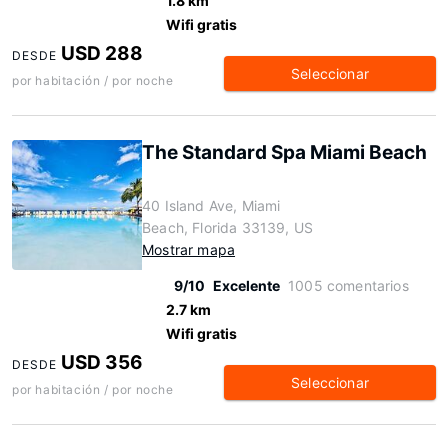
1.8 km
Wifi gratis
USD 288
DESDE
Seleccionar
por habitación / por noche
The Standard Spa Miami Beach
40 Island Ave, Miami
Beach, Florida 33139, US
Mostrar mapa
9/10
Excelente
1005 comentarios
2.7 km
Wifi gratis
USD 356
DESDE
Seleccionar
por habitación / por noche