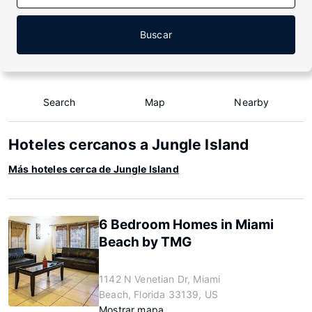
Buscar
Search
Map
Nearby
Hoteles cercanos a Jungle Island
Más hoteles cerca de Jungle Island
6 Bedroom Homes in Miami
Beach by TMG
1142 N Venetian Dr, Miami
Beach, Florida 33139, US
Mostrar mapa