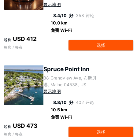
显示地图
8.4/10
好
358 评论
10.0 km
免费 Wi-Fi
USD 412
起价
选择
每房 / 每夜
Spruce Point Inn
88 Grandview Ave, 布斯贝
港, Maine 04538, US
显示地图
8.8/10
好
402 评论
10.5 km
免费 Wi-Fi
USD 473
起价
选择
每房 / 每夜