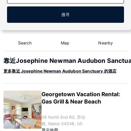
搜寻
Search
Map
Nearby
靠近Josephine Newman Audubon Sanc
更多靠近 Josephine Newman Audubon Sanctuary 的酒店
Georgetown Vacation Rental:
Gas Grill & Near Beach
36 North End Rd, 乔治
敦, Maine 04548, US
显示地图