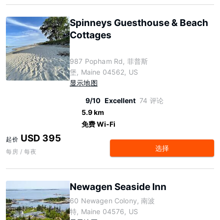
Spinneys Guesthouse & Beach
Cottages
987 Popham Rd, 菲普斯
堡, Maine 04562, US
显示地图
9/10
Excellent
74 评论
5.9 km
免费 Wi-Fi
USD 395
起价
选择
每房 / 每夜
Newagen Seaside Inn
60 Newagen Colony, 南波
特, Maine 04576, US