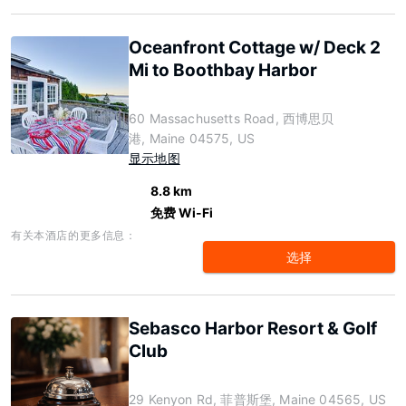
Oceanfront Cottage w/ Deck 2
Mi to Boothbay Harbor
60 Massachusetts Road, 西博思贝
港, Maine 04575, US
显示地图
8.8 km
免费 Wi-Fi
有关本酒店的更多信息：
选择
Sebasco Harbor Resort & Golf
Club
29 Kenyon Rd, 菲普斯堡, Maine 04565, US