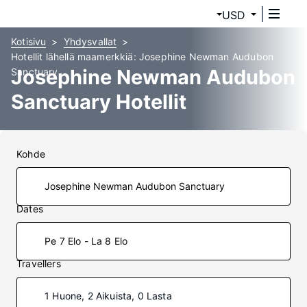
USD
Kotisivu
Yhdysvallat
Hotellit lähellä maamerkkiä: Josephine Newman Audubon
Josephine Newman Audubon
Sanctuary
Sanctuary Hotellit
Kohde
Dates
Pe 7 Elo - La 8 Elo
Travellers
1 Huone, 2 Aikuista, 0 Lasta