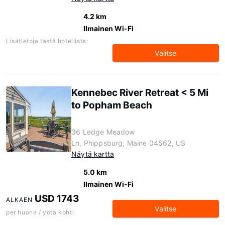
4.2 km
Ilmainen Wi-Fi
Lisätietoja tästä hotellista:
Valitse
Kennebec River Retreat < 5 Mi
to Popham Beach
36 Ledge Meadow
Ln, Phippsburg, Maine 04562, US
Näytä kartta
5.0 km
Ilmainen Wi-Fi
USD 1743
ALKAEN
Valitse
per huone / yötä kohti