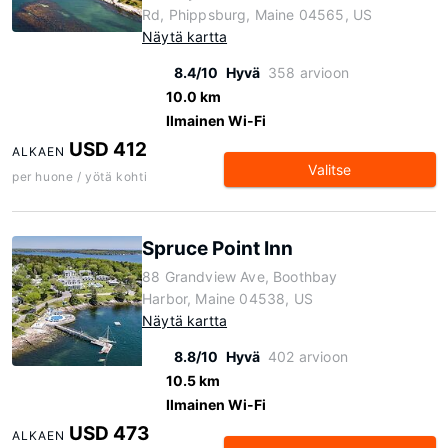
Rd, Phippsburg, Maine 04565, US
Näytä kartta
8.4/10
Hyvä
358 arvioon
10.0 km
Ilmainen Wi-Fi
USD 412
ALKAEN
Valitse
per huone / yötä kohti
Spruce Point Inn
88 Grandview Ave, Boothbay
Harbor, Maine 04538, US
Näytä kartta
8.8/10
Hyvä
402 arvioon
10.5 km
Ilmainen Wi-Fi
USD 473
ALKAEN