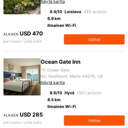
Näytä kartta
9.4/10
Loistava
345 arvioon
6.9 km
Ilmainen Wi-Fi
USD 470
ALKAEN
Valitse
per huone / yötä kohti
Ocean Gate Inn
70 Ocean Gate
Rd, Southport, Maine 04576, US
Näytä kartta
8.6/10
Hyvä
1001 arvioon
8.5 km
Ilmainen Wi-Fi
USD 285
ALKAEN
Valitse
per huone / yötä kohti