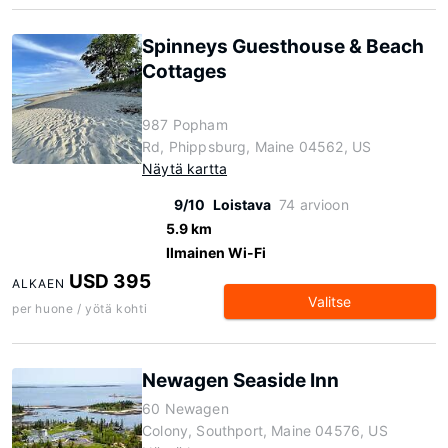
Spinneys Guesthouse & Beach
Cottages
987 Popham
Rd, Phippsburg, Maine 04562, US
Näytä kartta
9/10
Loistava
74 arvioon
5.9 km
Ilmainen Wi-Fi
USD 395
ALKAEN
Valitse
per huone / yötä kohti
Newagen Seaside Inn
60 Newagen
Colony, Southport, Maine 04576, US