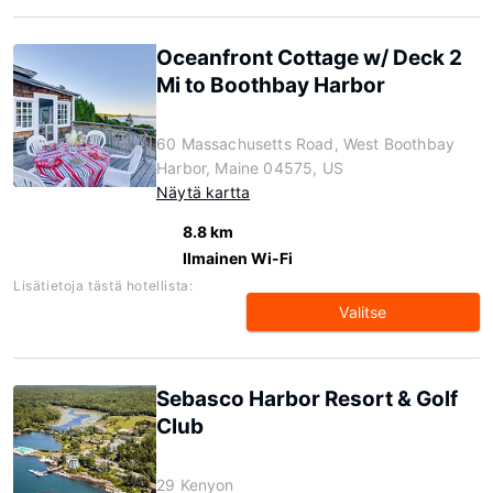
Oceanfront Cottage w/ Deck 2
Mi to Boothbay Harbor
60 Massachusetts Road, West Boothbay
Harbor, Maine 04575, US
Näytä kartta
8.8 km
Ilmainen Wi-Fi
Lisätietoja tästä hotellista:
Valitse
Sebasco Harbor Resort & Golf
Club
29 Kenyon