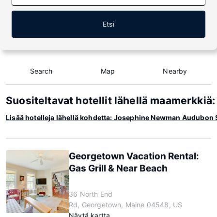
Etsi
Search
Map
Nearby
Suositeltavat hotellit lähellä maamerkk
Lisää hotelleja lähellä kohdetta: Josephine Newman Audubon
Georgetown Vacation Rental:
Gas Grill & Near Beach
36 North End
Rd, Georgetown, Maine 04548, US
Näytä kartta